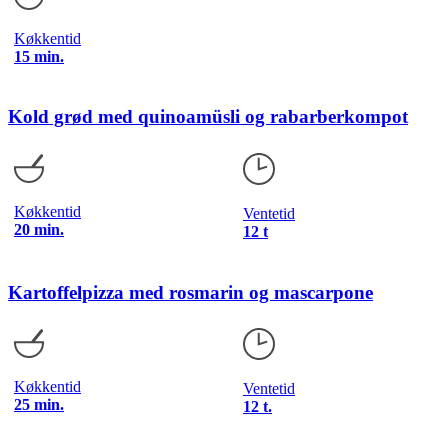
Køkkentid
15 min.
Kold grød med quinoamüsli og rabarberkompot
Køkkentid
Ventetid
20 min.
12 t
Kartoffelpizza med rosmarin og mascarpone
Køkkentid
Ventetid
25 min.
12 t.