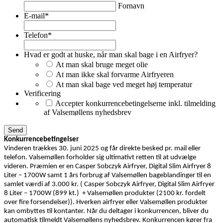
Fornavn
E-mail
*
Telefon
*
Hvad er godt at huske, når man skal bage i en Airfryer?
At man skal bruge meget olie
At man ikke skal forvarme Airfryeren
At man skal bage ved meget høj temperatur
Verificering
Accepter konkurrencebetingelserne inkl. tilmelding
af Valsemøllens nyhedsbrev
Konkurrencebetingelser
Vinderen trækkes 30. juni 2025 og får direkte besked pr. mail eller
telefon. Valsemøllen forholder sig ultimativt retten til at udvælge
videren. Præmien er en Casper Sobczyk Airfryer, Digital Slim Airfryer 8
Liter – 1700W samt 1 års forbrug af Valsemøllen bageblandinger til en
samlet værdi af 3.000 kr. ( Casper Sobczyk Airfryer, Digital Slim Airfryer
8 Liter – 1700W (899 kt.) + Valsemøllen produkter (2100 kr. fordelt
over fire forsendelser)). Hverken airfryer eller Valsemøllen produkter
kan ombyttes til kontanter. Når du deltager i konkurrencen, bliver du
automatisk tilmeldt Valsemøllens nyhedsbrev. Konkurrencen kører fra