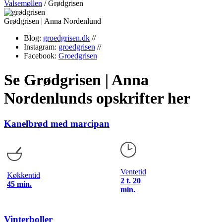
Valsemøllen
/
Grødgrisen
Grødgrisen | Anna Nordenlund
Blog:
groedgrisen.dk
//
Instagram:
groedgrisen
//
Facebook:
Groedgrisen
Se Grødgrisen | Anna
Nordenlunds opskrifter her
Kanelbrød med marcipan
Ventetid
Køkkentid
2 t. 20
45 min.
min.
Vinterboller