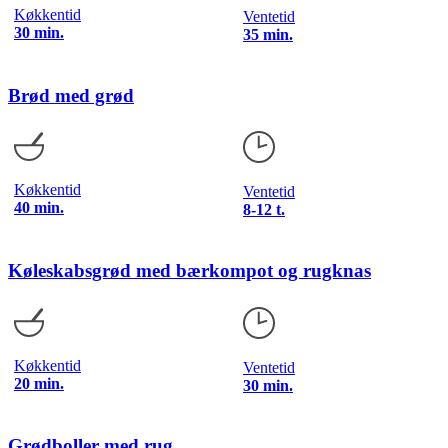
Køkkentid
Ventetid
30 min.
35 min.
Brød med grød
Køkkentid
Ventetid
40 min.
8-12 t.
Køleskabsgrød med bærkompot og rugknas
Køkkentid
Ventetid
20 min.
30 min.
Grødboller med rug