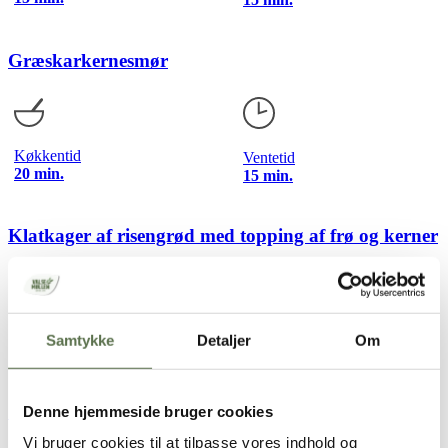
Græskarkernesmør
Køkkentid
Ventetid
20 min.
15 min.
Klatkager af risengrød med topping af frø og kerner
Køkkentid
Ventetid
Samtykke
Detaljer
Om
20 min.
5 min.
Snegle af wienerdej med kardemomme og citron
Denne hjemmeside bruger cookies
Vi bruger cookies til at tilpasse vores indhold og