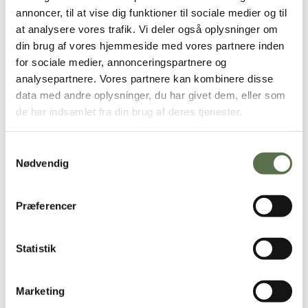
annoncer, til at vise dig funktioner til sociale medier og til
at analysere vores trafik. Vi deler også oplysninger om
Køkkentid
Ventetid
din brug af vores hjemmeside med vores partnere inden
2 t.
15 min.
for sociale medier, annonceringspartnere og
analysepartnere. Vores partnere kan kombinere disse
Grydebrød med manitobamel
data med andre oplysninger, du har givet dem, eller som
de har indsamlet fra din brug af deres tjenester.
Samtykkevalg
Køkkentid
Ventetid
Nødvendig
45 min.
12 t.
Præferencer
Grød med kerner, brombær og lys karamel
Statistik
Køkkentid
Ventetid
Marketing
20 min
40 min