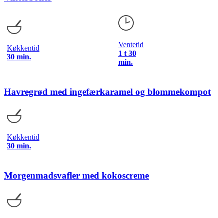
Ventetid
Køkkentid
1 t 30
30 min.
min.
Havregrød med ingefærkaramel og blommekompot
Køkkentid
30 min.
Morgenmadsvafler med kokoscreme