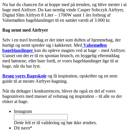
Nu har du chancen for at hoppe med på trenden, og blive mester i at
bage med Airfryer. Du kan nemlig vinde Casper Sobczyk Airfryer,
Digital Slim Airfryer 8 Liter – 1700W samt 1 års forbrug af
Valsemøllen bageblandinger til en samlet værdi af 3.000 kr.
Bag nemt med Airfryer
Selv i en travl hverdag er der intet som duften af hjemmebag, der
hurtigt og nemt spreder sig i køkkenet. Med
Valsemøllen
bageblandinger
kan du opleve magien ved at bage – med Airfryer.
Uanset om det er til en spontan brunch, en hyggelig eftermiddag
med børnene, eller bare fordi, er vores bageblandinger lige til at
bage, når du har lyst.
Besøg vores Bageskole
og få inspiration, opskrifter og en nem
guide til at mestre Airfryer-bagning.
Når du deltager i konkurrencen, bliver du også en del af vores
bageunivers med masser af velsmag og inspiration – til alle os der
elsker at bage.
Instagram
Dette felt er til validering og bør ikke ændres.
Dit navn
*