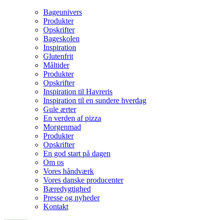
Bageunivers
Produkter
Opskrifter
Bageskolen
Inspiration
Glutenfrit
Måltider
Produkter
Opskrifter
Inspiration til Havreris
Inspiration til en sundere hverdag
Gule ærter
En verden af pizza
Morgenmad
Produkter
Opskrifter
En god start på dagen
Om os
Vores håndværk
Vores danske producenter
Bæredygtighed
Presse og nyheder
Kontakt