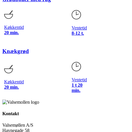
Køkkentid
Ventetid
20 min.
8-12 t.
Knækgrød
Ventetid
Køkkentid
1 t 20
20 min.
min.
Kontakt
Valsemøllen A/S
Havnegade 58