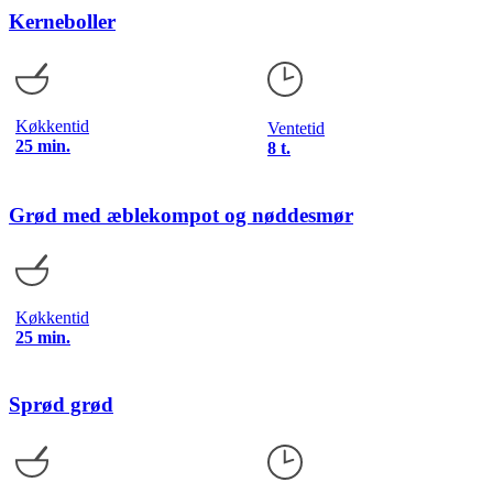
Kerneboller
Køkkentid
Ventetid
25 min.
8 t.
Grød med æblekompot og nøddesmør
Køkkentid
25 min.
Sprød grød