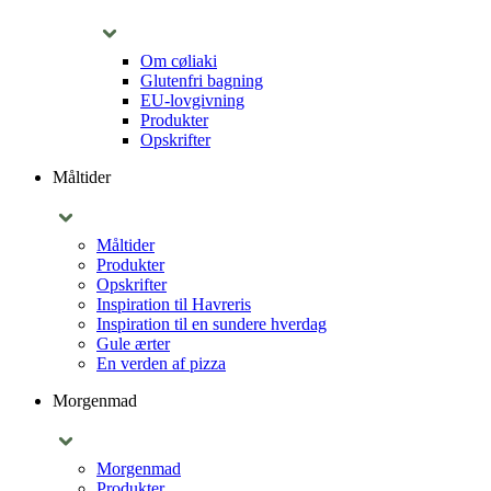
Om cøliaki
Glutenfri bagning
EU-lovgivning
Produkter
Opskrifter
Måltider
Måltider
Produkter
Opskrifter
Inspiration til Havreris
Inspiration til en sundere hverdag
Gule ærter
En verden af pizza
Morgenmad
Morgenmad
Produkter