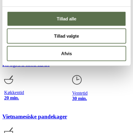
Chiagrød med kokos, ananas og mango
Tillad alle
Tillad valgte
Køkkentid
Ventetid
20 min.
6 timer
Afvis
Rødgrød med fløde
Køkkentid
Ventetid
20 min.
30 min.
Vietnamesiske pandekager