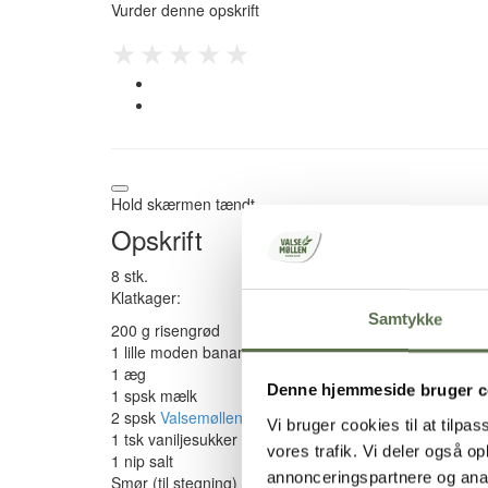
Vurder denne opskrift
★
★
★
★
★
Hold skærmen tændt
Opskrift
8 stk.
Klatkager:
Samtykke
200 g risengrød
1 lille moden banan (eller 1 spsk sukker)
1 æg
Denne hjemmeside bruger c
1 spsk mælk
2 spsk
Valsemøllen Økologisk Dansk Hvedemel
Vi bruger cookies til at tilpas
1 tsk vaniljesukker
vores trafik. Vi deler også 
1 nip salt
annonceringspartnere og anal
Smør (til stegning)