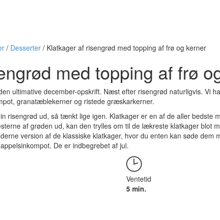
er
/
Desserter
/
Klatkager af risengrød med topping af frø og kerner
sengrød med topping af frø o
en ultimative december-opskrift. Næst efter risengrød naturligvis. Vi ha
mpot, granatæblekerner og ristede græskarkerner.
n risengrød ud, så tænkt lige igen. Klatkager er en af de aller bedste m
esterne af grøden ud, kan den trylles om til de lækreste klatkager blot m
derne version af de klassiske klatkager, hvor du enten kan søde dem m
ppelsinkompot. De er indbegrebet af jul.
Ventetid
5 min.