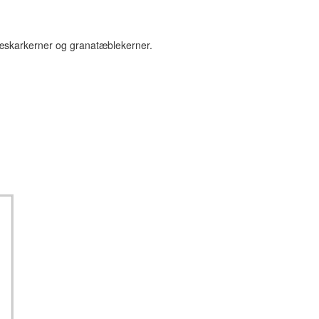
æskarkerner og granatæblekerner.