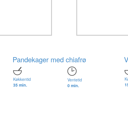
Pandekager med chiafrø
V
K
Køkkentid
Ventetid
1
35 min.
0 min.