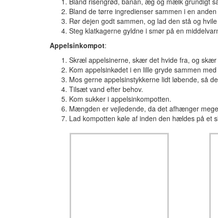
Bland risengrød, banan, æg og mælk grundigt s
Bland de tørre ingredienser sammen i en anden s
Rør dejen godt sammen, og lad den stå og hvile 
Steg klatkagerne gyldne i smør på en middelv
Appelsinkompot
:
Skræl appelsinerne, skær det hvide fra, og skær
Kom appelsinkødet i en lille gryde sammen med c
Mos gerne appelsinstykkerne lidt løbende, så 
Tilsæt vand efter behov.
Kom sukker i appelsinkompotten.
Mængden er vejledende, da det afhænger meget a
Lad kompotten køle af inden den hældes på et s