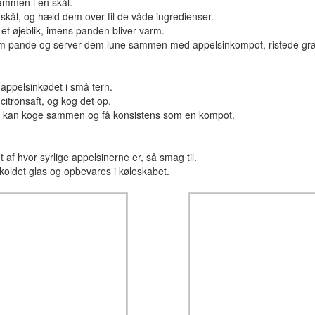
ammen i en skål.
kål, og hæld dem over til de våde ingredienser.
et øjeblik, imens panden bliver varm.
arm pande og server dem lune sammen med appelsinkompot, ristede gr
 appelsinkødet i små tern.
itronsaft, og kog det op.
de kan koge sammen og få konsistens som en kompot.
f hvor syrlige appelsinerne er, så smag til.
koldet glas og opbevares i køleskabet.