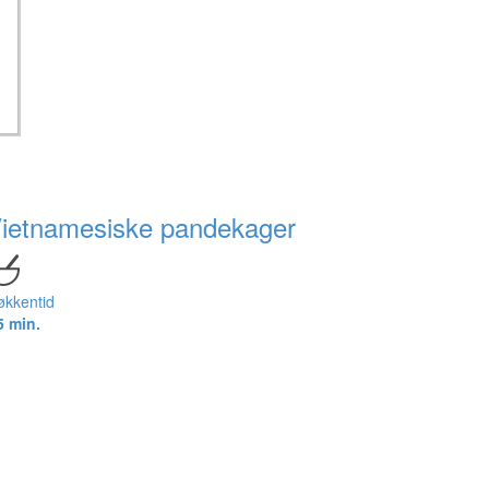
ietnamesiske pandekager
økkentid
5 min.