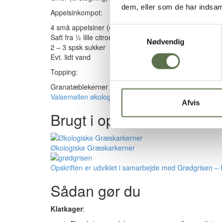
dem, eller som de har indsaml
Appelsinkompot:
4 små appelsiner (eller 3 store)
Samtykkevalg
Saft fra ½ lille citron
Nødvendig
2 – 3 spsk sukker
Evt. lidt vand
Topping:
Granatæblekerner
Valsemøllen økologiske græskarkerner
(ristede)
Afvis
Brugt i opskriften
Økologiske Græskarkerner
Opskriften er udviklet i samarbejde med Grødgrisen 
Sådan gør du
Klatkager
: