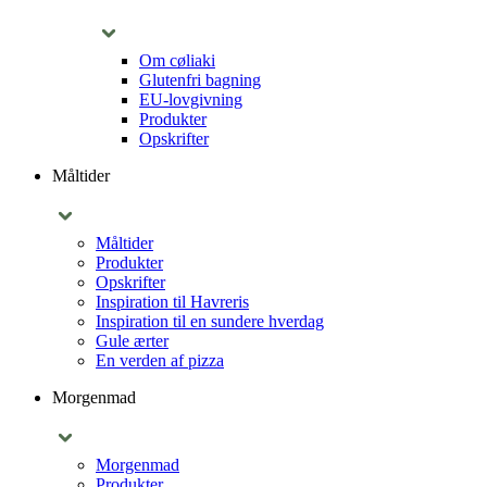
Om cøliaki
Glutenfri bagning
EU-lovgivning
Produkter
Opskrifter
Måltider
Måltider
Produkter
Opskrifter
Inspiration til Havreris
Inspiration til en sundere hverdag
Gule ærter
En verden af pizza
Morgenmad
Morgenmad
Produkter