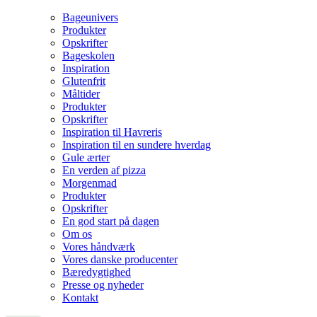
Bageunivers
Produkter
Opskrifter
Bageskolen
Inspiration
Glutenfrit
Måltider
Produkter
Opskrifter
Inspiration til Havreris
Inspiration til en sundere hverdag
Gule ærter
En verden af pizza
Morgenmad
Produkter
Opskrifter
En god start på dagen
Om os
Vores håndværk
Vores danske producenter
Bæredygtighed
Presse og nyheder
Kontakt