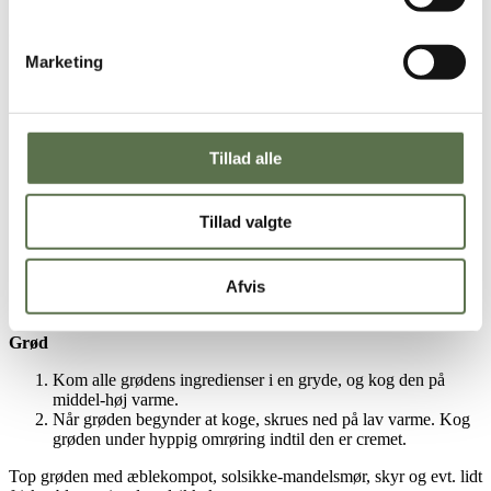
Solsikke-mandelsmør
Marketing
Varm ovnen op til 150 grader.
Kom mandler og solsikkekerner på en bageplade beklædt
med bagepapir og bag dem i ovnen i ca. 15 minutter, til de er
gyldne.
Vej 20 g mandler/solsikkekerner af, hak dem groft og læg
Tillad alle
dem til side i en lille skål
Kom de resterende nødder/kerner i en kraftig fodprocessor
(eller minihakker) sammen med de resterende ingredienser og
Tillad valgte
blend indtil massen er blød, cremet og blank. Det tager ca. 10-
15 minutter. Skrab siderne af maskinen løbende, så hele
massen bliver cremet.
Kom solsikke-mandelsmøren på et skoldet glas og opbevar
Afvis
det uden for køl.
Grød
Kom alle grødens ingredienser i en gryde, og kog den på
middel-høj varme.
Når grøden begynder at koge, skrues ned på lav varme. Kog
grøden under hyppig omrøring indtil den er cremet.
Top grøden med æblekompot, solsikke-mandelsmør, skyr og evt. lidt