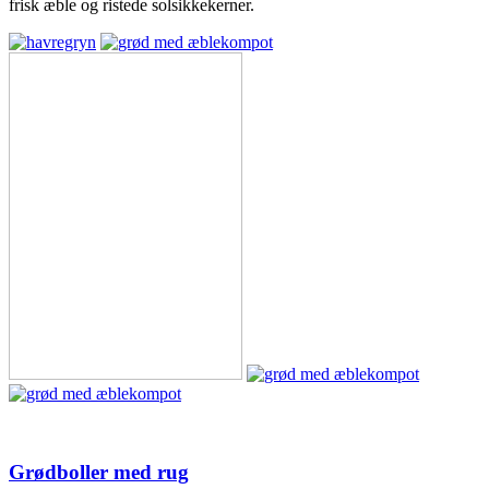
frisk æble og ristede solsikkekerner.
Grødboller med rug