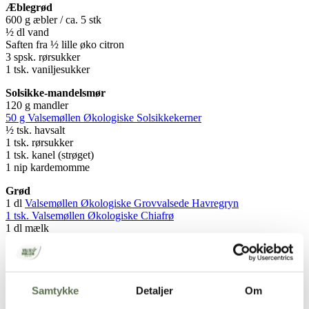
Æblegrød
600 g æbler / ca. 5 stk
½ dl vand
Saften fra ½ lille øko citron
3 spsk. rørsukker
1 tsk. vaniljesukker
Solsikke-mandelsmør
120 g mandler
50 g Valsemøllen Økologiske Solsikkekerner
½ tsk. havsalt
1 tsk. rørsukker
1 tsk. kanel (strøget)
1 nip kardemomme
Grød
1 dl
Valsemøllen Økologiske Grovvalsede Havregryn
1 tsk. Valsemøllen Økologiske Chiafrø
1 dl mælk
1 dl vand
1 nip havsalt
Øvrig topping
Skyr
Samtykke
Detaljer
Om
Evt. pynt med ekstra nødder/kerner (ristede) samt frisk æble