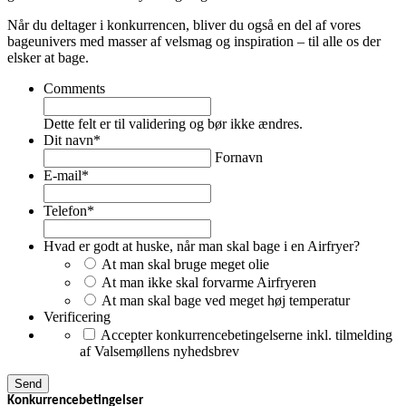
Når du deltager i konkurrencen, bliver du også en del af vores
bageunivers med masser af velsmag og inspiration – til alle os der
elsker at bage.
Comments
Dette felt er til validering og bør ikke ændres.
Dit navn
*
Fornavn
E-mail
*
Telefon
*
Hvad er godt at huske, når man skal bage i en Airfryer?
At man skal bruge meget olie
At man ikke skal forvarme Airfryeren
At man skal bage ved meget høj temperatur
Verificering
Accepter konkurrencebetingelserne inkl. tilmelding
af Valsemøllens nyhedsbrev
Konkurrencebetingelser