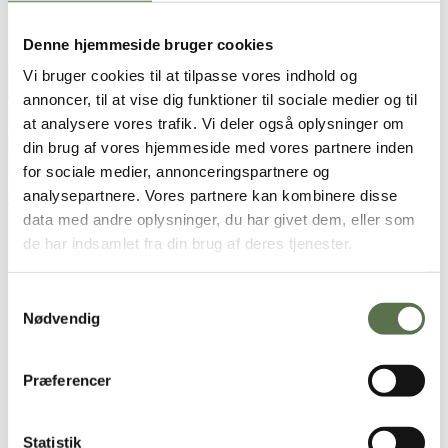
Brugt i opskriften
Denne hjemmeside bruger cookies
Økologiske Solsikkekerner
Vi bruger cookies til at tilpasse vores indhold og
Økologiske Havregryn,
annoncer, til at vise dig funktioner til sociale medier og til
grovvalsede
at analysere vores trafik. Vi deler også oplysninger om
Økologiske Chiafrø
din brug af vores hjemmeside med vores partnere inden
for sociale medier, annonceringspartnere og
Opskriften er udviklet i samarbejde med Grødgrisen – Passioneret
analysepartnere. Vores partnere kan kombinere disse
madøre og elsker morgenmad
data med andre oplysninger, du har givet dem, eller som
Sådan gør du
de har indsamlet fra din brug af deres tjenester.
Æblekompot
Samtykkevalg
Skræl æblerne og skær dem i tern af 2×2 cm
Nødvendig
Kom æbletern i en gryde sammen med vand, citronsaft,
rørsukker og vaniljesukker
Kog kompotten på middel-høj varme, indtil æblerne er møre,
Præferencer
men stadig har bid.
Mos en smule i kompotten med en ske, og kom den på et
skoldet glas.
Statistik
Glasset opbevares i køleskabet.