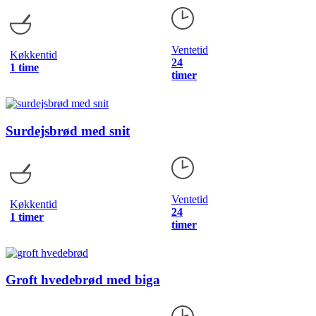
Ventetid
Køkkentid
24
1 time
timer
Surdejsbrød med snit
Ventetid
Køkkentid
24
1 timer
timer
Groft hvedebrød med biga