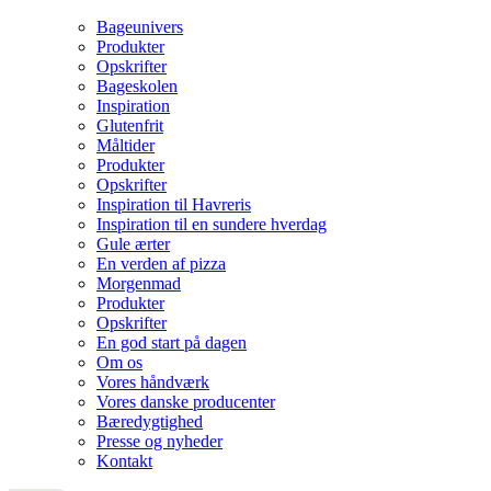
Bageunivers
Produkter
Opskrifter
Bageskolen
Inspiration
Glutenfrit
Måltider
Produkter
Opskrifter
Inspiration til Havreris
Inspiration til en sundere hverdag
Gule ærter
En verden af pizza
Morgenmad
Produkter
Opskrifter
En god start på dagen
Om os
Vores håndværk
Vores danske producenter
Bæredygtighed
Presse og nyheder
Kontakt