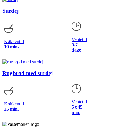
Surdej
Ventetid
Køkkentid
5-7
10 min.
dage
Rugbrød med surdej
Ventetid
Køkkentid
5 t 45
35 min.
min.