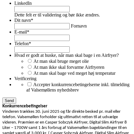
LinkedIn
Dette felt er til validering og bør ikke ændres.
Dit navn
*
Fornavn
E-mail
*
Telefon
*
Hvad er godt at huske, når man skal bage i en Airfryer?
At man skal bruge meget olie
At man ikke skal forvarme Airfryeren
At man skal bage ved meget høj temperatur
Verificering
Accepter konkurrencebetingelserne inkl. tilmelding
af Valsemøllens nyhedsbrev
Konkurrencebetingelser
Vinderen trækkes 30. juni 2025 og får direkte besked pr. mail eller
telefon. Valsemøllen forholder sig ultimativt retten til at udvælge
videren. Præmien er en Casper Sobczyk Airfryer, Digital Slim Airfryer 8
Liter – 1700W samt 1 års forbrug af Valsemøllen bageblandinger til en
samlet værdi af 3.000 kr. ( Casper Sobczyk Airfryer, Digital Slim Airfryer