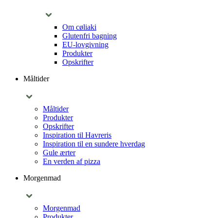
Om cøliaki
Glutenfri bagning
EU-lovgivning
Produkter
Opskrifter
Måltider
Måltider
Produkter
Opskrifter
Inspiration til Havreris
Inspiration til en sundere hverdag
Gule ærter
En verden af pizza
Morgenmad
Morgenmad
Produkter