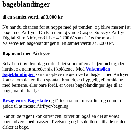
bageblandinger
til en samlet værdi af 3.000 kr.
Nu har du chancen for at hoppe med på trenden, og blive mester i at
bage med Airfryer. Du kan nemlig vinde Casper Sobczyk Airfryer,
Digital Slim Airfryer 8 Liter – 1700W samt 1 års forbrug af
Valsemøllen bageblandinger til en samlet værdi af 3.000 kr.
Bag nemt med Airfryer
Selv i en travl hverdag er der intet som duften af hjemmebag, der
hurtigt og nemt spreder sig i køkkenet. Med
Valsemøllen
bageblandinger
kan du opleve magien ved at bage – med Airfryer.
Uanset om det er til en spontan brunch, en hyggelig eftermiddag
med børnene, eller bare fordi, er vores bageblandinger lige til at
bage, når du har lyst.
Besøg vores Bageskole
og få inspiration, opskrifter og en nem
guide til at mestre Airfryer-bagning.
Når du deltager i konkurrencen, bliver du også en del af vores
bageunivers med masser af velsmag og inspiration – til alle os der
elsker at bage.