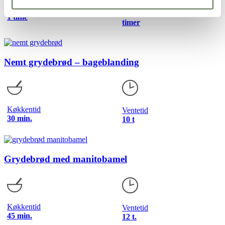
Ventetid
Køkkentid
16
1 time
timer
Nemt grydebrød – bageblanding
Køkkentid
Ventetid
30 min.
10 t
Grydebrød med manitobamel
Køkkentid
Ventetid
45 min.
12 t.