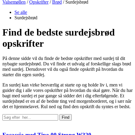
Valsemøllen
/
Opskrifter
/
Brød
/
Surdejsbrød
Se alle
Surdejsbrød
Find de bedste surdejsbrød
opskrifter
På denne sidde vil du finde de bedste opskrifter med surdej til dit
nybagte surdejsbrød. Du vil finde et udvalg af forskellige slags brød
med surdej. Derudover vil du også finde opskrift på hvordan du
starter din egen surdej.
En surdej kan virke besværlig at starte op og holde liv i, men vi
guider dig i alle vores opskrifter på hvordan du skal gøre. Når du har
bagt med surdej et par gange så sidder det i dig efterfølgende. Et
surdejsbrød er en af de bedste ting ved morgenborderet, og i sær når
det er hjemmelavet. Rul ned og find den opskrift du syntes er bedst.
Find
Focaccia med Tipo 00 Strong W320