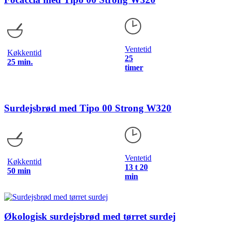
Ventetid
Køkkentid
25
25 min.
timer
Surdejsbrød med Tipo 00 Strong W320
Ventetid
Køkkentid
13 t 20
50 min
min
Økologisk surdejsbrød med tørret surdej