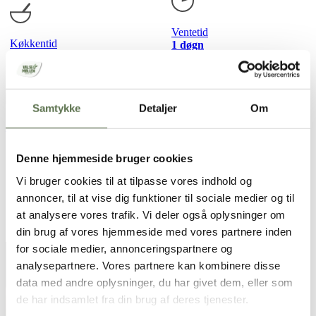
Ventetid
Køkkentid
1 døgn
40 min
+ 1 t 40
min
Samtykke
Detaljer
Om
Grydebrød bagt på grill
Denne hjemmeside bruger cookies
Vi bruger cookies til at tilpasse vores indhold og
Ventetid
annoncer, til at vise dig funktioner til sociale medier og til
Køkkentid
18-24
30 min.
at analysere vores trafik. Vi deler også oplysninger om
timer
din brug af vores hjemmeside med vores partnere inden
for sociale medier, annonceringspartnere og
analysepartnere. Vores partnere kan kombinere disse
data med andre oplysninger, du har givet dem, eller som
de har indsamlet fra din brug af deres tjenester.