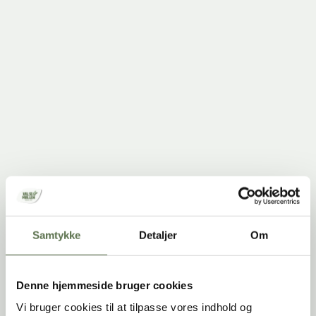
– Få opskriften her
Koldhævet focaccia
– Få opskriften her
Napolitansk pizza med poolish
Så bliver der spist op
Når du vil bage pizza som de professionelle
Samtykke
Detaljer
Om
Denne hjemmeside bruger cookies
Vi bruger cookies til at tilpasse vores indhold og