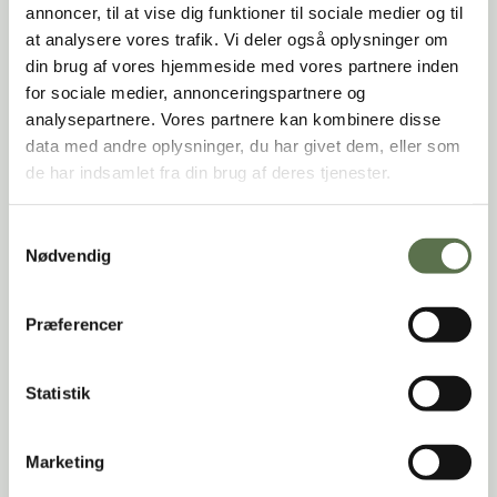
annoncer, til at vise dig funktioner til sociale medier og til
at analysere vores trafik. Vi deler også oplysninger om
din brug af vores hjemmeside med vores partnere inden
for sociale medier, annonceringspartnere og
analysepartnere. Vores partnere kan kombinere disse
data med andre oplysninger, du har givet dem, eller som
de har indsamlet fra din brug af deres tjenester.
Tosca Farina Pizza
Du skal tillade
Du skal tillade
funktionelle
funktionelle
Samtykkevalg
cookies
cookies
for at se denne video.
for at se denne video.
Nødvendig
Tillad funktionelle cookies
Tillad funktionelle cookies
Tosca Farina Tipo 00 Strong
Præferencer
Statistik
Marketing