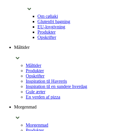
Om cøliaki
Glutenfri bagning
EU-lovgivning
Produkter
Opskrifter
Måltider
Måltider
Produkter
Opskrifter
Inspiration til Havreris
Inspiration til en sundere hverdag
Gule ærter
En verden af pizza
Morgenmad
Morgenmad
Produkter