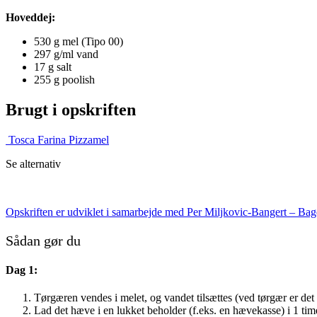
Hoveddej:
530 g mel (Tipo 00)
297 g/ml vand
17 g salt
255 g poolish
Brugt i opskriften
Tosca Farina Pizzamel
Se alternativ
Opskriften er udviklet i samarbejde med Per Miljkovic-Bangert – Bage
Sådan gør du
Dag 1:
Tørgæren vendes i melet, og vandet tilsættes (ved tørgær er det 
Lad det hæve i en lukket beholder (f.eks. en hævekasse) i 1 tim