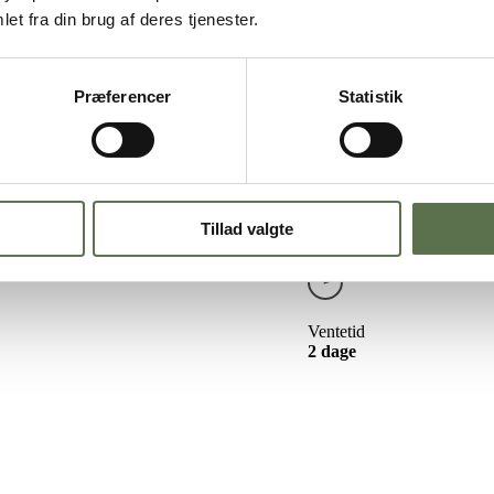
pizza med poolish
et fra din brug af deres tjenester.
Præferencer
Statistik
litansk pizzadej er kendetegnet ved den høje skorpe fyldt med flotte luf
j. Poolish dejen er en fordej, som man blander med lige dele vand og 
r med biga, som du også kan bruge til at bage napolitansk pizza med. Fin
alienske traditioner med fokus på kompromisløs kvalitet. Få vores bedste t
Tillad valgte
Ventetid
2 dage