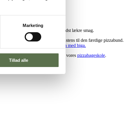
Marketing
thuller og leopardpletter og ikke mindst lækre smag.
mel, som giver en god smag og konsistens til den færdige pizzabund.
d opskriften her på
napolitansk pizza med biga.
ips og tricks til din pizza bagning på vores
pizzabageskole
.
Tillad alle