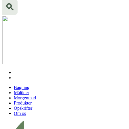
Bagning
Måltider
Morgenmad
Produkter
Opskrifter
Om os