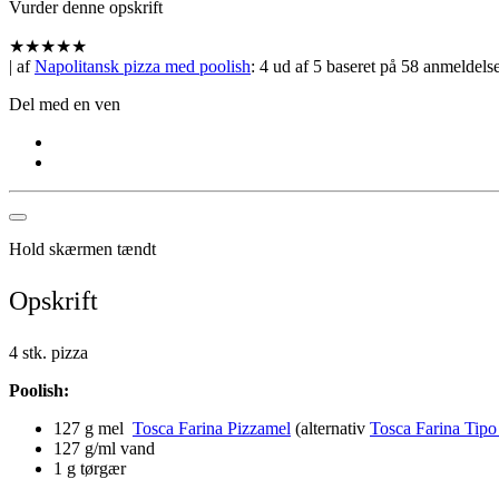
Vurder denne opskrift
★
★
★
★
★
| af
Napolitansk pizza med poolish
:
4
ud af
5
baseret på
58
anmeldelse
Del med en ven
Hold skærmen tændt
Opskrift
4 stk. pizza
Poolish:
127 g mel
Tosca Farina Pizzamel
(alternativ
Tosca Farina Tipo
127 g/ml vand
1 g tørgær