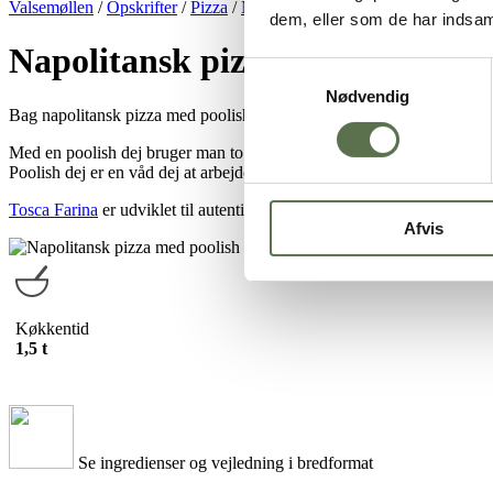
Valsemøllen
/
Opskrifter
/
Pizza
/
Napolitansk pizzadej
/
Napolitansk 
dem, eller som de har indsaml
Napolitansk pizza med poolish
Samtykkevalg
Nødvendig
Bag napolitansk pizza med poolish med
Tosca Farina Pizzamel
. Napo
Med en poolish dej bruger man to deje – en poolish dej og en hovedde
Poolish dej er en våd dej at arbejde med, i forhold til, hvis man bage
Tosca Farina
er udviklet til autentisk, italiensk pizzabagning efter it
Afvis
Køkkentid
1,5 t
Se ingredienser og vejledning i bredformat