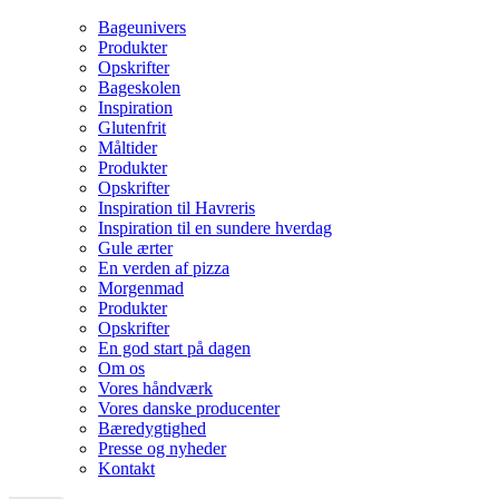
Bageunivers
Produkter
Opskrifter
Bageskolen
Inspiration
Glutenfrit
Måltider
Produkter
Opskrifter
Inspiration til Havreris
Inspiration til en sundere hverdag
Gule ærter
En verden af pizza
Morgenmad
Produkter
Opskrifter
En god start på dagen
Om os
Vores håndværk
Vores danske producenter
Bæredygtighed
Presse og nyheder
Kontakt