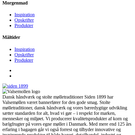
Morgenmad
Inspiration
Opskrifter
Produkter
Måltider
Inspiration
Opskrifter
Produkter
Dansk håndværk og stolte mølletraditioner Siden 1899 har
Valsemøllen været bannerfører for den gode smag. Stolte
mølletraditioner, dansk håndværk og vores bæredygtige udvikling
sætter standarden for alt, hvad vi gør – i respekt for marken,
mennesker og miljøet. Vi producerer kvalitetsprodukter af korn og
bælgfrugter på vores egne møller i Danmark. Med mere end 125 års
erfaring i bagagen går vi også forrest og tilbyder innovative og
inspirerende produkter til både bageri, detailhandel, industri og