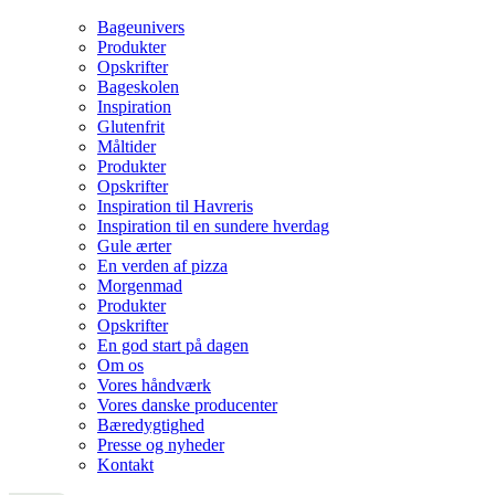
Bageunivers
Produkter
Opskrifter
Bageskolen
Inspiration
Glutenfrit
Måltider
Produkter
Opskrifter
Inspiration til Havreris
Inspiration til en sundere hverdag
Gule ærter
En verden af pizza
Morgenmad
Produkter
Opskrifter
En god start på dagen
Om os
Vores håndværk
Vores danske producenter
Bæredygtighed
Presse og nyheder
Kontakt