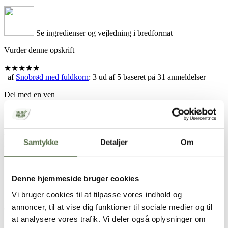
Se ingredienser og vejledning i bredformat
Vurder denne opskrift
★
★
★
★
★
| af
Snobrød med fuldkorn
:
3
ud af
5
baseret på
31
anmeldelser
Del med en ven
Samtykke
Detaljer
Om
Din browser understøtter ikke denne funktion
Denne hjemmeside bruger cookies
Opskrift
Vi bruger cookies til at tilpasse vores indhold og
annoncer, til at vise dig funktioner til sociale medier og til
ca. 25 stk.
at analysere vores trafik. Vi deler også oplysninger om
50 g gær