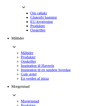
Om cøliaki
Glutenfri bagning
EU-lovgivning
Produkter
Opskrifter
Måltider
Måltider
Produkter
Opskrifter
Inspiration til Havreris
Inspiration til en sundere hverdag
Gule ærter
En verden af pizza
Morgenmad
Morgenmad
Produkter