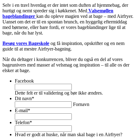
Selv i en travl hverdag er der intet som duften af hjemmebag, der
hurtigt og nemt spreder sig i køkkenet. Med
Valsemøllen
bageblandinger
kan du opleve magien ved at bage – med Airfryer.
Uanset om det er til en spontan brunch, en hyggelig eftermiddag
med børnene, eller bare fordi, er vores bageblandinger lige til at
bage, når du har lyst.
Besøg vores Bageskole
og få inspiration, opskrifter og en nem
guide til at mestre Airfryer-bagning.
Når du deltager i konkurrencen, bliver du også en del af vores
bageunivers med masser af velsmag og inspiration – til alle os der
elsker at bage.
Facebook
Dette felt er til validering og bør ikke ændres.
Dit navn
*
Fornavn
E-mail
*
Telefon
*
Hvad er godt at huske, når man skal bage i en Airfryer?