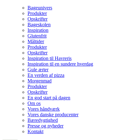
Bageunivers
Produkter
Opskrifter
Bageskolen
Inspiration
Glutenfrit
Måltider
Produkter
Opskrifter
Inspiration til Havreris
Inspiration til en sundere hverdag
Gule ærter
En verden af pizza
Morgenmad
Produkter
Opskrifter
En god start på dagen
Om os
Vores håndværk
Vores danske producenter
Bæredygtighed
Presse og nyheder
Kontakt