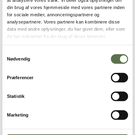
at analysere vores trafik. Vi deler også oplysninger om
2 tsk. salt
din brug af vores hjemmeside med vores partnere inden
for sociale medier, annonceringspartnere og
Brugt i opskriften
analysepartnere. Vores partnere kan kombinere disse
data med andre oplysninger, du har givet dem, eller som
Økologiske Skårne Rugkerner
Stenformalet Økologisk
de har indsamlet fra din brug af deres tjenester.
Hvedemel 1 kg
Økologiske Solsikkekerner
Økologisk Dansk Rugmel
Samtykkevalg
Nødvendig
Sådan gør du
Hæld kogende vand over de skårne rugkerner, og lad dem
Præferencer
trække i ca. 30 minutter. Afkøl til ca. 30 °C.
Rør gæren ud i den lune kærnemælk. Tilsæt
rugkerner
og
resten af ingredienserne. Ælt dejen i en røremaskine ved
Statistik
mellemste hastighed eller brug en håndmixer i mindst 15
minutter.
Lad dejen hæve tildækket ved stuetemperatur i ca. 30
Marketing
minutter.
Rør luften ud af dejen, og hæld den i en smurt form (1,5 liter).
Glat overfladen med bagsiden af en våd ske, og prik huller
med en gaffel.