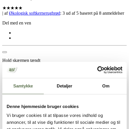
★
★
★
★
★
| af
Økologisk softkernerugbrød
:
3
ud af
5
baseret på
8
anmeldelser
Del med en ven
Hold skærmen tændt
Opskrift
Samtykke
Detaljer
Om
1 rugbrød
2 dl kogende vand
200 g
Valsemøllen ØKO Skårne rugkerner
Denne hjemmeside bruger cookies
25 g økologisk gær
2,5 dl lun økologisk kærnemælk (30 °C)
Vi bruger cookies til at tilpasse vores indhold og
200 g
Valsemøllen ØKO Rugmel
annoncer, til at vise dig funktioner til sociale medier og til
1000 g
Valsemøllen ØKO Hvedemel
100 g
Valsemøllen ØKO Solsikkekerner