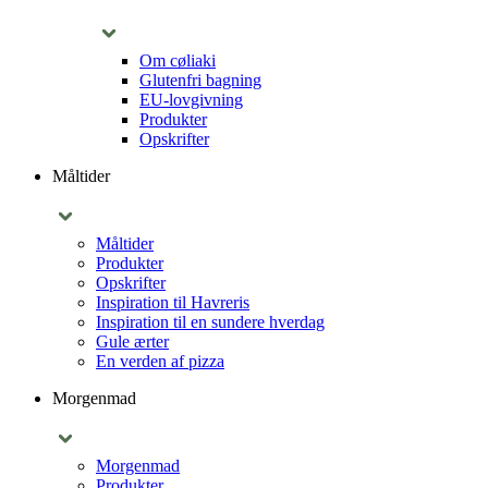
Om cøliaki
Glutenfri bagning
EU-lovgivning
Produkter
Opskrifter
Måltider
Måltider
Produkter
Opskrifter
Inspiration til Havreris
Inspiration til en sundere hverdag
Gule ærter
En verden af pizza
Morgenmad
Morgenmad
Produkter