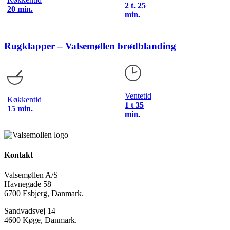
2 t. 25
20 min.
min.
Rugklapper – Valsemøllen brødblanding
Ventetid
Køkkentid
1 t 35
15 min.
min.
Kontakt
Valsemøllen A/S
Havnegade 58
6700 Esbjerg, Danmark.
Sandvadsvej 14
4600 Køge, Danmark.