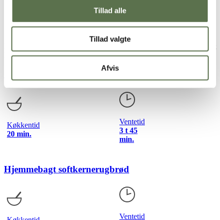
Lad brødet efterhæve tildækket i ca. 30 minutter ved
Tillad alle
stuetemperatur.
Bag nederst i en forvarmet ovn ved 200 °C (varmluft 175 °C)
i ca. 60 minutter.
Tillad valgte
Et godt tip:
Du kan også tilsætte maltmel til dejen, hvis du ønsker et
lidt mørkere rugbrød. Se f.eks.
denne opskrift på rugbrød
.
Afvis
Sønderjysk rugbrød
Ventetid
Køkkentid
3 t 45
20 min.
min.
Hjemmebagt softkernerugbrød
Ventetid
Køkkentid