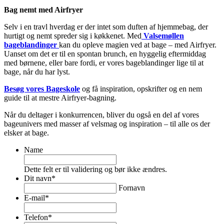
Bag nemt med Airfryer
Selv i en travl hverdag er der intet som duften af hjemmebag, der
hurtigt og nemt spreder sig i køkkenet. Med
Valsemøllen
bageblandinger
kan du opleve magien ved at bage – med Airfryer.
Uanset om det er til en spontan brunch, en hyggelig eftermiddag
med børnene, eller bare fordi, er vores bageblandinger lige til at
bage, når du har lyst.
Besøg vores Bageskole
og få inspiration, opskrifter og en nem
guide til at mestre Airfryer-bagning.
Når du deltager i konkurrencen, bliver du også en del af vores
bageunivers med masser af velsmag og inspiration – til alle os der
elsker at bage.
Name
Dette felt er til validering og bør ikke ændres.
Dit navn
*
Fornavn
E-mail
*
Telefon
*