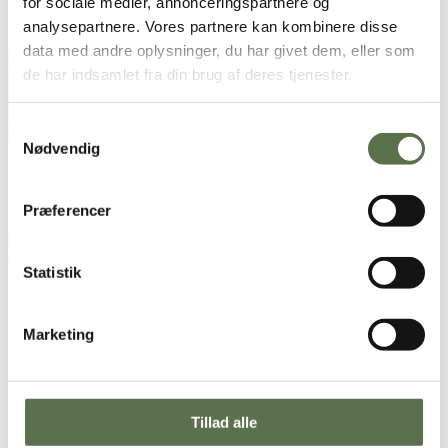
for sociale medier, annonceringspartnere og
Brugt i opskriften
analysepartnere. Vores partnere kan kombinere disse
data med andre oplysninger, du har givet dem, eller som
Økologiske Rugkerner
de har indsamlet fra din brug af deres tjenester.
Økologiske Hørfrø
Økologiske Solsikkekerner
Økologisk Dansk Hvedemel
Samtykkevalg
Økologisk Dansk Rugmel
Nødvendig
Se alternativ
Præferencer
Opskriften er udviklet i samarbejde med
Cathrine Brandt –
surdejsbegejstret bagenørd
Statistik
Sådan gør du
Kom øl, vand, kerner og frø i en skål og lad det trække ½-1
Marketing
time.
Kom gær og surmælksprodukt i og rør rundt til gæren er
opløst.
Tilsæt hvedemel, rugmel og salt og rør dejen på en
røremaskine med K-spaden i 5 minutter ved lav/medium
Tillad alle
hastighed.