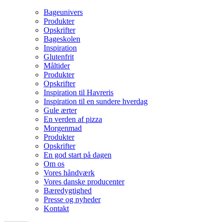
Bageunivers
Produkter
Opskrifter
Bageskolen
Inspiration
Glutenfrit
Måltider
Produkter
Opskrifter
Inspiration til Havreris
Inspiration til en sundere hverdag
Gule ærter
En verden af pizza
Morgenmad
Produkter
Opskrifter
En god start på dagen
Om os
Vores håndværk
Vores danske producenter
Bæredygtighed
Presse og nyheder
Kontakt