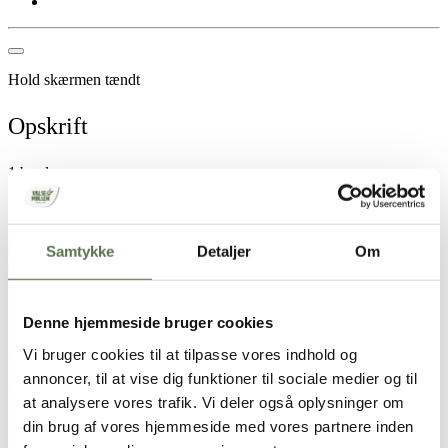
Hold skærmen tændt
Opskrift
1 brød
1 hvidtøl, 33 cl
50 g koldt vand
80 g Valsemøllen Økologiske Rugkerner
Samtykke
Detaljer
Om
30 g Valsemøllen Økologiske Hørfrø
30 g Valsemøllen Økologiske Solsikkekerner
7 g gær
150 g surmælksprodukt, fx kærnemælk, Acido eller yoghurt naturel
Denne hjemmeside bruger cookies
100 g
Valsemøllen Økologisk Dansk Hvedemel
350 g
Valsemøllen Økologisk Dansk Rugmel
Vi bruger cookies til at tilpasse vores indhold og
17 g salt
annoncer, til at vise dig funktioner til sociale medier og til
2 spsk. blå birkes til at drysse på toppen
at analysere vores trafik. Vi deler også oplysninger om
1 rugbrødsform, ca. 2 liter
1 lille tsk. smør til at smørre rugbrødsformen med
din brug af vores hjemmeside med vores partnere inden