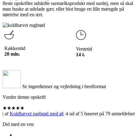
fleste opskrifter udskifte surmælksprodukt med surdej, men så skal
man huske at udelade gær, eller blot bruge en lille mængde på
størrelse med en ært.
Køkkentid
Ventetid
20 min.
14 t.
Se ingredienser og vejledning i bredformat
Vurder denne opskrift
★
★
★
★
★
| af
Koldhævet rugbrød med øl
:
4
ud af
5
baseret på
79
anmeldelser
Del med en ven