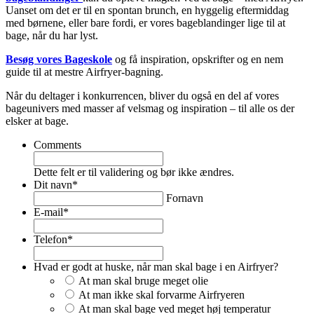
Uanset om det er til en spontan brunch, en hyggelig eftermiddag
med børnene, eller bare fordi, er vores bageblandinger lige til at
bage, når du har lyst.
Besøg vores Bageskole
og få inspiration, opskrifter og en nem
guide til at mestre Airfryer-bagning.
Når du deltager i konkurrencen, bliver du også en del af vores
bageunivers med masser af velsmag og inspiration – til alle os der
elsker at bage.
Comments
Dette felt er til validering og bør ikke ændres.
Dit navn
*
Fornavn
E-mail
*
Telefon
*
Hvad er godt at huske, når man skal bage i en Airfryer?
At man skal bruge meget olie
At man ikke skal forvarme Airfryeren
At man skal bage ved meget høj temperatur