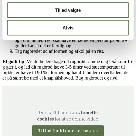
Smør en rugbrødsform med smør.
Kom dejen i og fordel den godt i formen.
Tillad valgte
Kom tildæk formen og lad rugbrødet hæve 1-2 timer ved
stuetemperatur indtil, at du kan se, at rugbrødet begynder at
hæve en smule, og der er aktivitet i dejen.
Afvis
Kom rugbrødet i køleskabet natten over.
Bag rugbrødet ved 180°C alm. ovn (160°C varmluft) i 1 time
og 10 minutter. Det skal have en kernetemperatur på 98-99
grader før, at det er færdigbagt.
Tag rugbrødet ud af formen og afkøl på en rist.
Et godt tip
: Vil du hellere bage dit rugbrød samme dag? Så kom 15
g gær i, og lad dit rugbrød hæve 3-5 timer ved stuetemperatur til
brødet er hæve til 90 % i formen og har 4-6 huller i overfladen, der
er på størrelse med et knapnålshoved. Bag rugbrødet og nyd.
Du skal tillade
funktionelle
cookies
for at se denne video.
Tillad funktionelle cookies