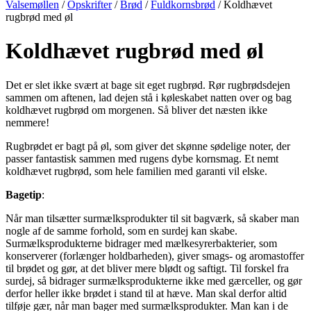
Valsemøllen
/
Opskrifter
/
Brød
/
Fuldkornsbrød
/
Koldhævet
rugbrød med øl
Koldhævet rugbrød med øl
Det er slet ikke svært at bage sit eget rugbrød. Rør rugbrødsdejen
sammen om aftenen, lad dejen stå i køleskabet natten over og bag
koldhævet rugbrød om morgenen. Så bliver det næsten ikke
nemmere!
Rugbrødet er bagt på øl, som giver det skønne sødelige noter, der
passer fantastisk sammen med rugens dybe kornsmag. Et nemt
koldhævet rugbrød, som hele familien med garanti vil elske.
Bagetip
:
Når man tilsætter surmælksprodukter til sit bagværk, så skaber man
nogle af de samme forhold, som en surdej kan skabe.
Surmælksprodukterne bidrager med mælkesyrerbakterier, som
konserverer (forlænger holdbarheden), giver smags- og aromastoffer
til brødet og gør, at det bliver mere blødt og saftigt. Til forskel fra
surdej, så bidrager surmælksprodukterne ikke med gærceller, og gør
derfor heller ikke brødet i stand til at hæve. Man skal derfor altid
tilføje gær, når man bager med surmælksprodukter. Man kan i de