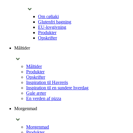
Om cøliaki
Glutenfri bagning
EU-lovgivning
Produkter
Opskrifter
Måltider
Måltider
Produkter
Opskrifter
Inspiration til Havreris
Inspiration til en sundere hverdag
Gule ærter
En verden af pizza
Morgenmad
Morgenmad
Produkter