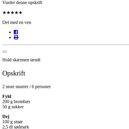
Vurder denne opskrift
★
★
★
★
★
Del med en ven
Hold skærmen tændt
Opskrift
2 store snurrer / 6 personer
Fyld
200 g brombær
50 g sukker
Dej
100 g smør
2,5 dl sødmæk