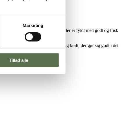
Marketing
prøve den saftige brombærsnurre, der er fyldt med godt og frisk
e brombær er fulde af smag, saft og kraft, der gør sig godt i det
indendørs aktiviteter. God bagelyst!
Tillad alle