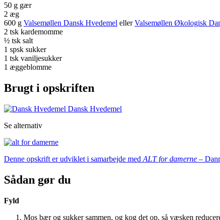
50 g gær
2 æg
600 g
Valsemøllen Dansk Hvedemel
eller
Valsemøllen Økologisk Da
2 tsk kardemomme
½ tsk salt
1 spsk sukker
1 tsk vaniljesukker
1 æggeblomme
Brugt i opskriften
Dansk Hvedemel
Se alternativ
Denne opskrift er udviklet i samarbejde med
ALT for damerne –
Danm
Sådan gør du
Fyld
Mos bær og sukker sammen, og kog det op, så væsken reducer