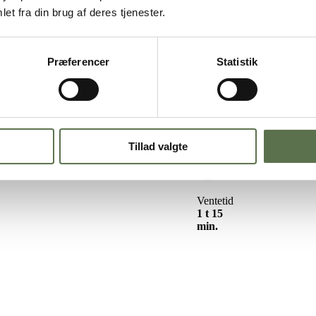
et fra din brug af deres tjenester.
Præferencer
Statistik
e nøjes med de klassiske med kanel og kardemomme. Derfor bør du også 
 sig nemlig godt i næsten alle kager, og især også i en snurre. De dansk
rt fald vil den være elsket af de fleste, og passe perfekt den efterårets 
Tillad valgte
Ventetid
1 t 15
min.