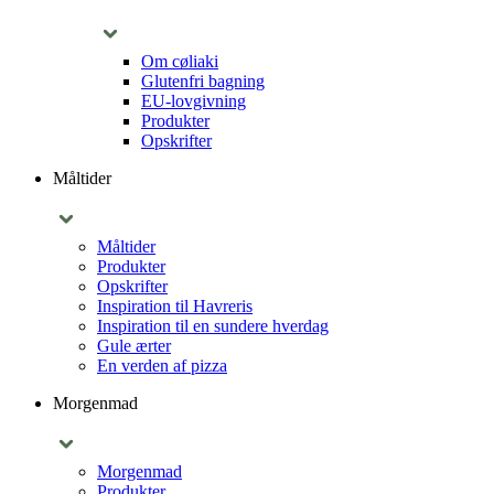
Om cøliaki
Glutenfri bagning
EU-lovgivning
Produkter
Opskrifter
Måltider
Måltider
Produkter
Opskrifter
Inspiration til Havreris
Inspiration til en sundere hverdag
Gule ærter
En verden af pizza
Morgenmad
Morgenmad
Produkter