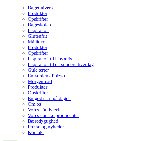
Bageunivers
Produkter
Opskrifter
Bageskolen
Inspiration
Glutenfrit
Måltider
Produkter
Opskrifter
Inspiration til Havreris
Inspiration til en sundere hverdag
Gule ærter
En verden af pizza
Morgenmad
Produkter
Opskrifter
En god start på dagen
Om os
Vores håndværk
Vores danske producenter
Bæredygtighed
Presse og nyheder
Kontakt