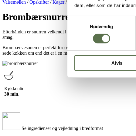
Valsemøllen
/
Opskrifter
/
Kager
/
Efterårskager
/
Brombærsnurrer
dem, eller som de har indsaml
Brombærsnurrer
Samtykkevalg
Nødvendig
Efterhånden er snurren velkendt i de danske køkkener, og vi kan ikk
smag.
Brombærsæsonen er perfekt for os der elsker at bage. De mørke bær gør
søde køkken om end det er i en mousse, en muffin eller en snurre. I hve
Afvis
Køkkentid
30 min.
Se ingredienser og vejledning i bredformat