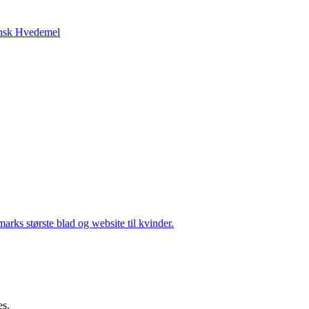
nsk Hvedemel
arks største blad og website til kvinder.
es.