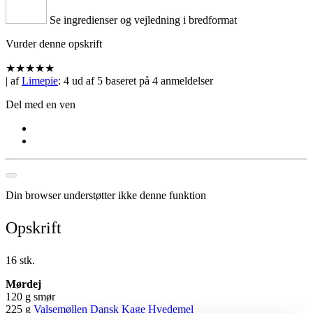
Se ingredienser og vejledning i bredformat
Vurder denne opskrift
★
★
★
★
★
| af
Limepie
:
4
ud af
5
baseret på
4
anmeldelser
Del med en ven
Din browser understøtter ikke denne funktion
Opskrift
16 stk.
Mørdej
120 g smør
225 g
Valsemøllen Dansk Kage Hvedemel