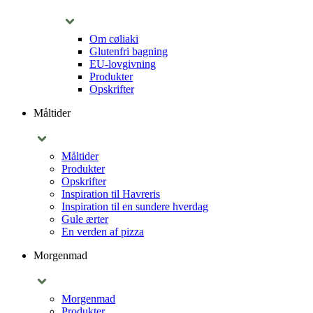
Om cøliaki
Glutenfri bagning
EU-lovgivning
Produkter
Opskrifter
Måltider
Måltider
Produkter
Opskrifter
Inspiration til Havreris
Inspiration til en sundere hverdag
Gule ærter
En verden af pizza
Morgenmad
Morgenmad
Produkter