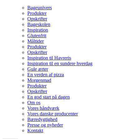
Bageunivers
Produkter
Opskrifter
Bageskolen
Inspiration
Glutenfrit
Måltider
Produkter
Opskrifter
Inspiration til Havreris
Inspiration til en sundere hverdag
Gule ærter
En verden af pizza
Morgenmad
Produkter
Opskrifter
En god start på dagen
Om os
Vores håndværk
Vores danske producenter
Bæredygtighed
Presse og nyheder
Kontakt