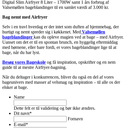
Digital Slim Airfryer 8 Liter – 1700W samt 1 års forbrug af
Valsemøllen bageblandinger til en samlet værdi af 3.000 kr.
Bag nemt med Airfryer
Selv i en travl hverdag er der intet som duften af hjemmebag, der
hurtigt og nemt spreder sig i køkkenet. Med
Valsemøllen
bageblandinger
kan du opleve magien ved at bage – med Airfryer.
Uanset om det er til en spontan brunch, en hyggelig eftermiddag
med børnene, eller bare fordi, er vores bageblandinger lige til at
bage, når du har lyst.
Besøg vores Bageskole
og få inspiration, opskrifter og en nem
guide til at mestre Airfryer-bagning.
Når du deltager i konkurrencen, bliver du også en del af vores
bageunivers med masser af velsmag og inspiration – til alle os der
elsker at bage.
Name
Dette felt er til validering og bør ikke ændres.
Dit navn
*
Fornavn
E-mail
*