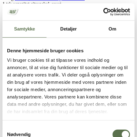
1 tsk usprøjtet citronskal, revet
3 spsk sukker
1 lille æg
Limecreme
Samtykke
Detaljer
Om
4 usprøjtede lime, fintrevet skal heraf
1 dl limesaft
1½ spsk
Valsemøllen Dansk Kage Hvedemel
125 g flormelis
Denne hjemmeside bruger cookies
1 dl sødmælk
3 hele æg
Vi bruger cookies til at tilpasse vores indhold og
3 æggeblommer
annoncer, til at vise dig funktioner til sociale medier og til
60 g smør
at analysere vores trafik. Vi deler også oplysninger om
Marengstopping
din brug af vores hjemmeside med vores partnere inden
120 g æggehvider
for sociale medier, annonceringspartnere og
300 g sukker
120 ml vand
analysepartnere. Vores partnere kan kombinere disse
data med andre oplysninger, du har givet dem, eller som
Brugt i opskriften
de har indsamlet fra din brug af deres tjenester.
Dansk Kage Hvedemel
Samtykkevalg
Nødvendig