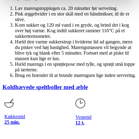
Lav marengstoppingen ca. 20 minutter før servering.
Pisk æggehvider i en stor skål med en håndmikser, til de er
stive.
Kom sukker og 120 ml vand i en gryde, og brind det i kog
over høj varme. Kog indtil sukkeret rammer 116°C på et
sukkertermometer.
Hæld den varme sukkersirup i hviderne lid ad gangen, mens
du pisker ved høj hastighed. Marengsmassen vil begynde at
blive tyk og blank efter 5 minutter. Fortsæt med at piske til
massen kun lige er lun.
Hæld marengs i en sprøjtepose med tylle, og sprøjt små toppe
på tærterne.
Brug en brænder til at brunde marengsen lige inden servering.
Koldhævede speltboller med æble
Køkkentid
Ventetid
25 min.
12 t.