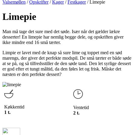
Valsemøllen
/
Opskrifter
/
Kager
/
Festkager
/
Limepie
Limepie
Man må tage det sure med det søde. Især når det gælder lækre
desserter! En limepie har nemlig begge dele, og opskriften giver
ikke mindre end 16 små tærter.
Limpie er lavet med de knap så sure lime og toppet med en sød
marengs, der giver det perfekte modspil. De små tærter er både søde
at se på, og så tilfredsstiller de den søde tand. Den let syrlige dessert
er god efter et tungt måltid, da den føles let og frisk. Måske det
næsten er den perfekte dessert?
Køkkentid
Ventetid
1 t.
2 t.