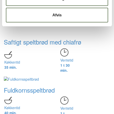
Ventetid
Køkkentid
Afvis
1 t 30
35 min.
min.
Saftigt speltbrød med chiafrø
Ventetid
Køkkentid
1 t 30
35 min.
min.
Fuldkornsspeltbrød
Køkkentid
Ventetid
40 min.
1 t.