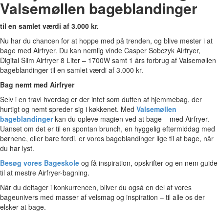
Valsemøllen bageblandinger
til en samlet værdi af 3.000 kr.
Nu har du chancen for at hoppe med på trenden, og blive mester i at
bage med Airfryer. Du kan nemlig vinde Casper Sobczyk Airfryer,
Digital Slim Airfryer 8 Liter – 1700W samt 1 års forbrug af Valsemøllen
bageblandinger til en samlet værdi af 3.000 kr.
Bag nemt med Airfryer
Selv i en travl hverdag er der intet som duften af hjemmebag, der
hurtigt og nemt spreder sig i køkkenet. Med
Valsemøllen
bageblandinger
kan du opleve magien ved at bage – med Airfryer.
Uanset om det er til en spontan brunch, en hyggelig eftermiddag med
børnene, eller bare fordi, er vores bageblandinger lige til at bage, når
du har lyst.
Besøg vores Bageskole
og få inspiration, opskrifter og en nem guide
til at mestre Airfryer-bagning.
Når du deltager i konkurrencen, bliver du også en del af vores
bageunivers med masser af velsmag og inspiration – til alle os der
elsker at bage.