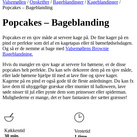
Valsemøllen
/
Opskrifter
/
Bageblandinger
/
Kageblandinger
/
Popcakes – Bageblanding
Popcakes – Bageblanding
Popcakes er en sjov måde at servere kage på. De fine kager på en
pind er perfekte som del af en kagetapas eller til børnefødselsdagen.
Og så er de nemme at bage med
Valsemøllens Brownie
Bageblandning.
Hvis du mangler en sjov kage at servere for børnene, er de disse
popcakes helt perfekte. Du kan selv dekorere dem på en sjov måde,
eller lade børnene hjælpe til med at lave fine og sjove kager.
Kagerne på en pind er også gode til de fleste anledninger. Du kan fx
lave dem til uhyggelige græskar eller mumier til halloween, lave
søde nisser til jul eller pynte dem som prinsesser eller spiderman.
Mulighederne er mange, det er bare fantasien der sætter grænser!
Køkkentid
Ventetid
30 min.
1 time