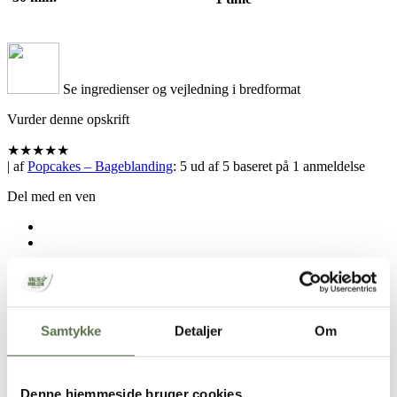
Se ingredienser og vejledning i bredformat
Vurder denne opskrift
★
★
★
★
★
| af
Popcakes – Bageblanding
:
5
ud af
5
baseret på
1
anmeldelse
Del med en ven
Din browser understøtter ikke denne funktion
Samtykke
Detaljer
Om
Opskrift
Denne hjemmeside bruger cookies
12-15 stk.