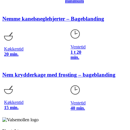
minimum
Nemme kanelsneglehjerter – Bageblanding
Ventetid
Køkkentid
1 t 20
20 min.
min.
Nem krydderkage med frosting – bageblanding
Køkkentid
Ventetid
15 min.
40 min.