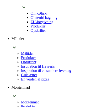
Om cøliaki
Glutenfri bagning
EU-lovgivning
Produkter
Opskrifter
Måltider
Måltider
Produkter
Opskrifter
Inspiration til Havreris
Inspiration til en sundere hverdag
Gule ærter
En verden af pizza
Morgenmad
Morgenmad
Produkter