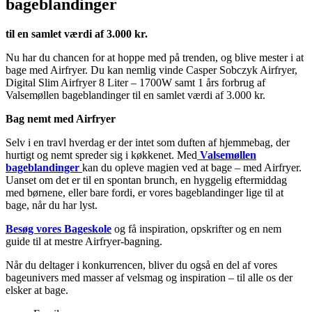
bageblandinger
til en samlet værdi af 3.000 kr.
Nu har du chancen for at hoppe med på trenden, og blive mester i at
bage med Airfryer. Du kan nemlig vinde Casper Sobczyk Airfryer,
Digital Slim Airfryer 8 Liter – 1700W samt 1 års forbrug af
Valsemøllen bageblandinger til en samlet værdi af 3.000 kr.
Bag nemt med Airfryer
Selv i en travl hverdag er der intet som duften af hjemmebag, der
hurtigt og nemt spreder sig i køkkenet. Med
Valsemøllen
bageblandinger
kan du opleve magien ved at bage – med Airfryer.
Uanset om det er til en spontan brunch, en hyggelig eftermiddag
med børnene, eller bare fordi, er vores bageblandinger lige til at
bage, når du har lyst.
Besøg vores Bageskole
og få inspiration, opskrifter og en nem
guide til at mestre Airfryer-bagning.
Når du deltager i konkurrencen, bliver du også en del af vores
bageunivers med masser af velsmag og inspiration – til alle os der
elsker at bage.