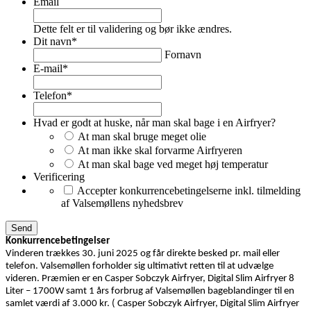
Email
Dette felt er til validering og bør ikke ændres.
Dit navn
*
Fornavn
E-mail
*
Telefon
*
Hvad er godt at huske, når man skal bage i en Airfryer?
At man skal bruge meget olie
At man ikke skal forvarme Airfryeren
At man skal bage ved meget høj temperatur
Verificering
Accepter konkurrencebetingelserne inkl. tilmelding
af Valsemøllens nyhedsbrev
Konkurrencebetingelser
Vinderen trækkes 30. juni 2025 og får direkte besked pr. mail eller
telefon. Valsemøllen forholder sig ultimativt retten til at udvælge
videren. Præmien er en Casper Sobczyk Airfryer, Digital Slim Airfryer 8
Liter – 1700W samt 1 års forbrug af Valsemøllen bageblandinger til en
samlet værdi af 3.000 kr. ( Casper Sobczyk Airfryer, Digital Slim Airfryer