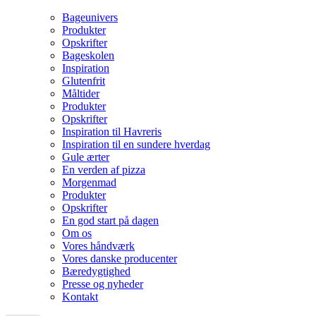
Bageunivers
Produkter
Opskrifter
Bageskolen
Inspiration
Glutenfrit
Måltider
Produkter
Opskrifter
Inspiration til Havreris
Inspiration til en sundere hverdag
Gule ærter
En verden af pizza
Morgenmad
Produkter
Opskrifter
En god start på dagen
Om os
Vores håndværk
Vores danske producenter
Bæredygtighed
Presse og nyheder
Kontakt