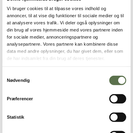
Vi bruger cookies til at tilpasse vores indhold og
1 ps.
Valsemøllen Brownie
1,5 dl vand
annoncer, til at vise dig funktioner til sociale medier og til
2 tsk. romessens
at analysere vores trafik. Vi deler også oplysninger om
Smeltechokolade (mørk, hvid eller mælke chokolade)
din brug af vores hjemmeside med vores partnere inden
Sukkerøjne, hakkede nødder, krymmel eller andet festligt
Spyd eller pinde
for sociale medier, annonceringspartnere og
analysepartnere. Vores partnere kan kombinere disse
Brugt i opskriften
data med andre oplysninger, du har givet dem, eller som
de har indsamlet fra din brug af deres tjenester.
Brownie
Sådan gør du
Samtykkevalg
Nødvendig
Hæld posens indhold i en skål, og tilsæt 1 dl vand.
Præferencer
Rør kagemassen sammen med en ske i ca. 3-4 minutter til den
er glat og blank.
Smør kageformen eller beklæd den med bagepapir. Hæld
kagedejen op, og fordel dejen jævnt.
Statistik
Bag ved 175°C (varmluft 155°C) i 25 minutter.
Rør den færdigbagte kage sammen med ca. 0,5 dl vand og 2
spsk. romessens, indtil den samler sig til en ensartet masse.