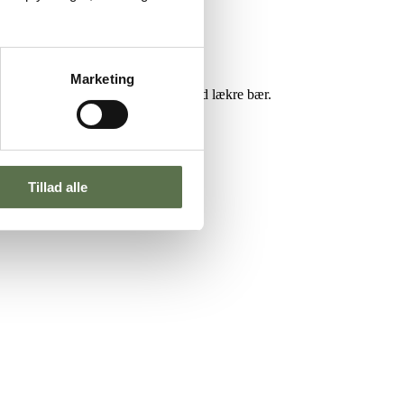
Marketing
quinoa og frø og kerner, toppet med lækre bær.
Tillad alle