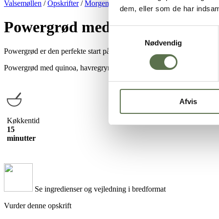
Valsemøllen
/
Opskrifter
/
Morgenmad
/
Grød
/
Powergrød med spiret
dem, eller som de har indsaml
Powergrød med spiret quinoa 
Samtykkevalg
Nødvendig
Powergrød er den perfekte start på en god morgen. En farverig og s
Powergrød med quinoa, havregryn og hampefrø serveret med en lække
Afvis
Køkkentid
15
minutter
Se ingredienser og vejledning i bredformat
Vurder denne opskrift