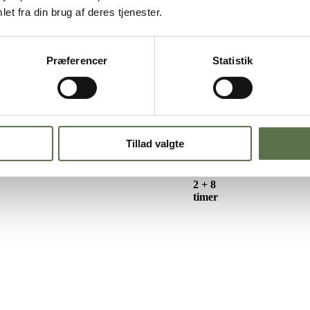
 quinoa og kold skovbærkompot
et fra din brug af deres tjenester.
og kold skovbærkompot
Præferencer
Statistik
magfuld morgemad, der holder dig mæt længe. Med masser af havregryn, 
r bærkompot. Det giver en god start på dagen.
Tillad valgte
Ventetid
2 + 8
timer