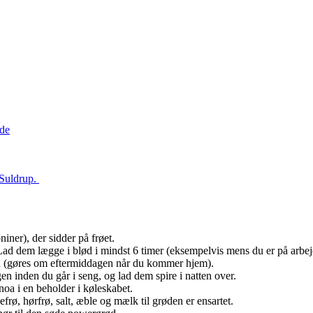
ede
Suldrup.
niner), der sidder på frøet.
 Lad dem lægge i blød i mindst 6 timer (eksempelvis mens du er på arbej
ten (gøres om eftermiddagen når du kommer hjem).
en inden du går i seng, og lad dem spire i natten over.
noa i en beholder i køleskabet.
, hørfrø, salt, æble og mælk til grøden er ensartet.