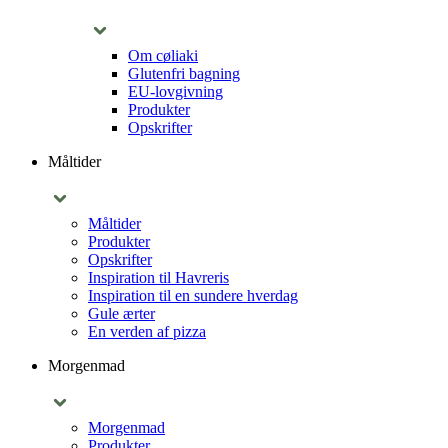
Om cøliaki
Glutenfri bagning
EU-lovgivning
Produkter
Opskrifter
Måltider
Måltider
Produkter
Opskrifter
Inspiration til Havreris
Inspiration til en sundere hverdag
Gule ærter
En verden af pizza
Morgenmad
Morgenmad
Produkter