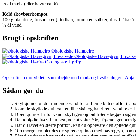
½ dl mælk (eller havremælk)
Kold skovbærkompot
100 g blandede, frosne bær (hindbær, brombær, solbær, ribs, blåbær)
½ dl vand
Brugt i opskriften
Økologiske Hampefrø
Økologiske Havregryn, finvals
Økologiske Hørfrø
Opskriften er udviklet i samarbejde med mad- og livstilsblogger
Anja 
Sådan gør du
Skyl quinoa under rindende vand for at fjerne bitterstoffer (sapo
Kom de skyllede quinoa i en lille skål og hæld rent vand over.
Dræn quinoa fri for vand, skyl igen og lad frøene lægge i sig
De udblødte frø vil nu begynde at spire. Skyl frøene igennem ig
Har du lavet en større portion, kan du opbevare den spirede qui
Om morgenen blendes de spirede quinoa med havregryn, hampefrø