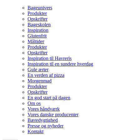
Bageunivers
Produkter
Opskrifter
Bageskolen
Inspiration
Glutenfrit
Måltider
Produkter
Opskrifter
Inspiration til Havreris
Inspiration til en sundere hverdag
Gule ærter
En verden af pizza
Morgenmad
Produkter
Opskrifter
En god start på dagen
Om os
Vores håndværk
Vores danske producenter
Bæredygtighed
Presse og nyheder
Kontakt