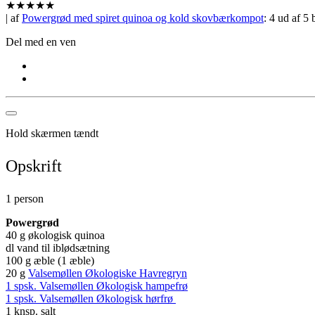
★
★
★
★
★
| af
Powergrød med spiret quinoa og kold skovbærkompot
:
4
ud af
5
b
Del med en ven
Hold skærmen tændt
Opskrift
1 person
Powergrød
40 g økologisk quinoa
dl vand til iblødsætning
100 g æble (1 æble)
20 g
Valsemøllen Økologiske Havregryn
1 spsk. Valsemøllen Økologisk hampefrø
1 spsk. Valsemøllen Økologisk hørfrø
1 knsp. salt