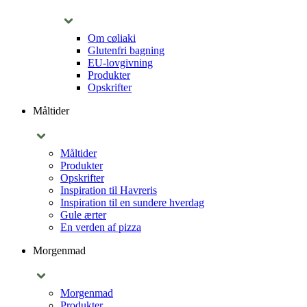
Om cøliaki
Glutenfri bagning
EU-lovgivning
Produkter
Opskrifter
Måltider
Måltider
Produkter
Opskrifter
Inspiration til Havreris
Inspiration til en sundere hverdag
Gule ærter
En verden af pizza
Morgenmad
Morgenmad
Produkter