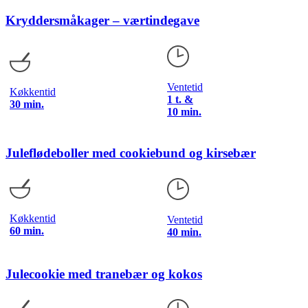
Kryddersmåkager – værtindegave
Ventetid
Køkkentid
1 t. &
30 min.
10 min.
Juleflødeboller med cookiebund og kirsebær
Køkkentid
Ventetid
60 min.
40 min.
Julecookie med tranebær og kokos