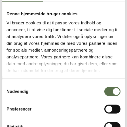
ca. 100 pebernødder
Denne hjemmeside bruger cookies
250 g Valsemøllen Kage Hvedemel
Vi bruger cookies til at tilpasse vores indhold og
125 g smør
125 g brun farin
annoncer, til at vise dig funktioner til sociale medier og til
½ tsk. ingefær
at analysere vores trafik. Vi deler også oplysninger om
½ tsk. kanel
din brug af vores hjemmeside med vores partnere inden
½ tsk. natron
½ tsk. hvid peber
for sociale medier, annonceringspartnere og
1 dl piskefløde
analysepartnere. Vores partnere kan kombinere disse
data med andre oplysninger, du har givet dem, eller som
Brugt i opskriften
de har indsamlet fra din brug af deres tjenester.
Dansk Kage Hvedemel
Samtykkevalg
Sådan gør du
Nødvendig
Ælt alle ingredienser sammen.
Dele dejen i to portioner og rul dem ud til stænger.
Præferencer
Skær stængerne i små stykker (på størrelse med hasselnødder)
og tril dem runde og læg dem på bageplader med bagepapir.
Bag pebernødderne på midterste rille i en forvarmet ovn ved
Statistik