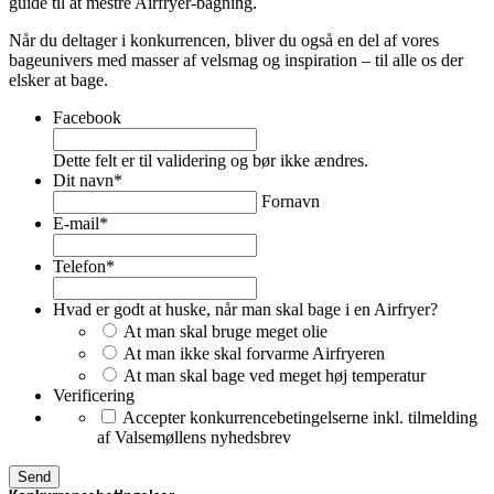
guide til at mestre Airfryer-bagning.
Når du deltager i konkurrencen, bliver du også en del af vores
bageunivers med masser af velsmag og inspiration – til alle os der
elsker at bage.
Facebook
Dette felt er til validering og bør ikke ændres.
Dit navn
*
Fornavn
E-mail
*
Telefon
*
Hvad er godt at huske, når man skal bage i en Airfryer?
At man skal bruge meget olie
At man ikke skal forvarme Airfryeren
At man skal bage ved meget høj temperatur
Verificering
Accepter konkurrencebetingelserne inkl. tilmelding
af Valsemøllens nyhedsbrev