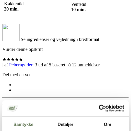
Køkkentid
Ventetid
20 min.
10 min.
Se ingredienser og vejledning i bredformat
Vurder denne opskrift
★
★
★
★
★
| af
Pebernødder
:
3
ud af
5
baseret på
12
anmeldelser
Del med en ven
Hold skærmen tændt
Samtykke
Detaljer
Om
Opskrift