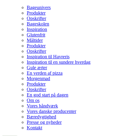
Bageunivers
Produkter
Opskrifter
Bageskolen
Inspiration
Glutenfrit
Måltider
Produkter
Opskrifter
Inspiration til Havreris
Inspiration til en sundere hverdag
Gule ærter
En verden af pizza
Morgenmad
Produkter
Opskrifter
En god start på dagen
Om os
Vores håndværk
Vores danske producenter
Bæredygtighed
Presse og nyheder
Kontakt