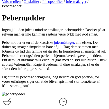
Valsemøllen
/
Opskrifter
/
Juleopskrifter
/
Julesmåkager
/
Pebernødder
Pebernødder
Ingen jul uden julens mindste småkager: pebernødder. Beviset på at
selvom man er lille kan man sagtens være fyldt med god smag.
Pebernødder er en af de klassiske
julesmåkager,
alle elsker. De
dufter og smager simpelthen bare af jul. Bag dem sammen med
børnene og lad din familie og gæster få fornøjelsen af smagen af jul.
Pebernødder er også den perfekte hjemmelavede gave i juletiden.
Put dem i et kræmmerhus eller i et glas med en sød lille hilsen. Husk
at brug Valsemøllen Kage Hvedemel til dine småkager, så er du
sikret den helt rigtige sprødhed.
Og et tip til pebernøddebagning: bag hellere en god portion, for
vores erfaringer siger os, at de bliver spist med stor fornøjelse af
både store og små.