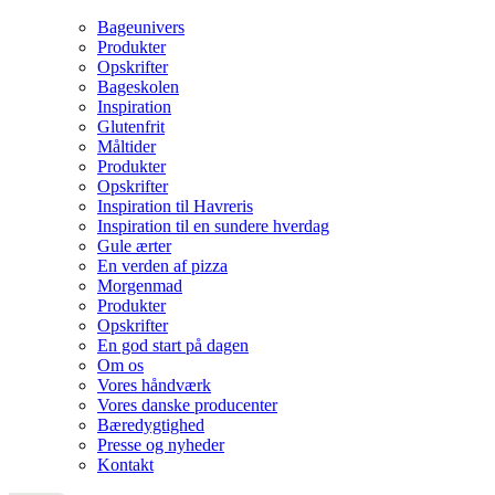
Bageunivers
Produkter
Opskrifter
Bageskolen
Inspiration
Glutenfrit
Måltider
Produkter
Opskrifter
Inspiration til Havreris
Inspiration til en sundere hverdag
Gule ærter
En verden af pizza
Morgenmad
Produkter
Opskrifter
En god start på dagen
Om os
Vores håndværk
Vores danske producenter
Bæredygtighed
Presse og nyheder
Kontakt