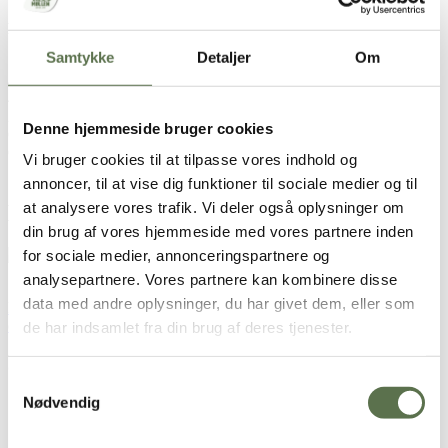
Persillepesto
Samtykke
Detaljer
Om
1 stort bundt persille
40 g græskarkerner + ekstra til topping
40 g parmesan
2 fed hvidløg
Denne hjemmeside bruger cookies
Ca. 1 dl olivenolie
Citronsaft
Vi bruger cookies til at tilpasse vores indhold og
Salt & peber
annoncer, til at vise dig funktioner til sociale medier og til
at analysere vores trafik. Vi deler også oplysninger om
Brugt i opskriften
din brug af vores hjemmeside med vores partnere inden
Økologiske Græskarkerner
for sociale medier, annonceringspartnere og
analysepartnere. Vores partnere kan kombinere disse
data med andre oplysninger, du har givet dem, eller som
Hanegal har s
iden 1980 har haft et ønske om at bringe folk sammen
om et godt, økologisk og bæredygtigt måltid.
de har indsamlet fra din brug af deres tjenester.
Sådan gør du
Samtykkevalg
Nødvendig
Kog pastaen efter anvisningen på pakken.