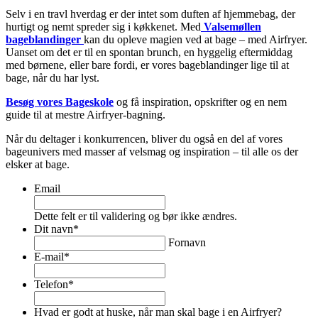
Selv i en travl hverdag er der intet som duften af hjemmebag, der
hurtigt og nemt spreder sig i køkkenet. Med
Valsemøllen
bageblandinger
kan du opleve magien ved at bage – med Airfryer.
Uanset om det er til en spontan brunch, en hyggelig eftermiddag
med børnene, eller bare fordi, er vores bageblandinger lige til at
bage, når du har lyst.
Besøg vores Bageskole
og få inspiration, opskrifter og en nem
guide til at mestre Airfryer-bagning.
Når du deltager i konkurrencen, bliver du også en del af vores
bageunivers med masser af velsmag og inspiration – til alle os der
elsker at bage.
Email
Dette felt er til validering og bør ikke ændres.
Dit navn
*
Fornavn
E-mail
*
Telefon
*
Hvad er godt at huske, når man skal bage i en Airfryer?