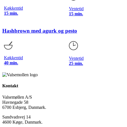
Køkkentid
Ventetid
15 min.
15 min.
Hashbrown med agurk og pesto
Køkkentid
Ventetid
40 min.
25 min.
Kontakt
Valsemøllen A/S
Havnegade 58
6700 Esbjerg, Danmark.
Sandvadsvej 14
4600 Køge, Danmark.