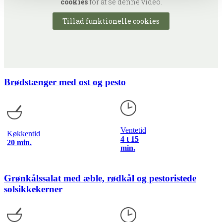
cookies
for at se denne video.
Tillad funktionelle cookies
Brødstænger med ost og pesto
Ventetid
Køkkentid
4 t 15
20 min.
min.
Grønkålssalat med æble, rødkål og pestoristede
solsikkekerner