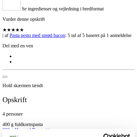
Se ingredienser og vejledning i bredformat
Vurder denne opskrift
★
★
★
★
★
| af
Pasta pesto med sprød bacon
:
5
ud af
5
baseret på
1
anmeldelse
Del med en ven
Hold skærmen tændt
Opskrift
4 personer
400 g fuldkornspasta
200 g Hanegal Bacon i tern
200 g broccolini (kan erstattes med asparges)