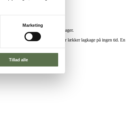
Marketing
å er der nemt og hurtigt lækre pandekager.
 med sæsonens frugter og bær, så er der lækker lagkage på ingen tid. En
l glæde glæde store som små.
Tillad alle