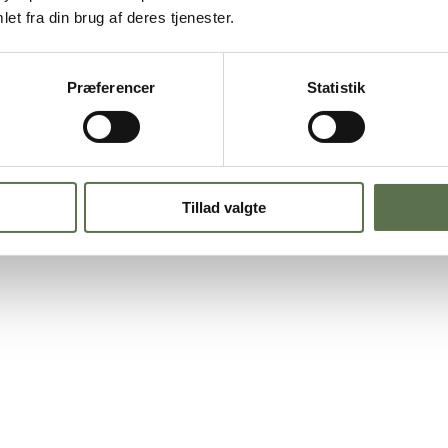
geblanding
et fra din brug af deres tjenester.
ing
Præferencer
Statistik
bær. Bag pandekagerne med
Valsemøllens Pandekager Bageblanding
, s
aditionelle lagkager, eller hvis du vil pifte pandekagerne lidt op. Pynt
 hinanden skønt. Server den lækre lagkage til hverdag og fest, det vi
Tillad valgte