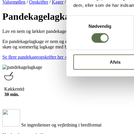
Valsemøllen
/
Opskrifter
/
Kager
/
Festkager
/
Pandekagelagkage – Ba
dem, eller som de har indsaml
Pandekagelagkage – Bagebland
Samtykkevalg
Nødvendig
Lav en nem og lækker pandekagelagkage med flødeskum og lækre 
En pandekagelagkage er nem og enkel at lave, hvis du ikke er til de tr
skøn og sommerlig lagkage med både sødt og syre, der komplementerer
Se flere pandekageopskrifter her »
Afvis
Køkkentid
30 min.
Se ingredienser og vejledning i bredformat