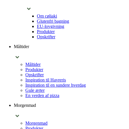
Om cøliaki
Glutenfri bagning
EU-lovgivning
Produkter
Opskrifter
Måltider
Måltider
Produkter
Opskrifter
Inspiration til Havreris
Inspiration til en sundere hverdag
Gule ærter
En verden af pizza
Morgenmad
Morgenmad
Produkter