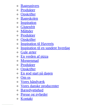
Bageunivers
Produkter
Opskrifter
Bageskolen
Inspiration
Glutenfrit
Måltider
Produkter
Opskrifter
Inspiration til Havreris
Inspiration til en sundere hverdag
Gule ærter
En verden af pizza
Morgenmad
Produkter
Opskrifter
En god start på dagen
Om os
Vores håndværk
Vores danske producenter
Bæredygtighed
Presse og nyheder
Kontakt