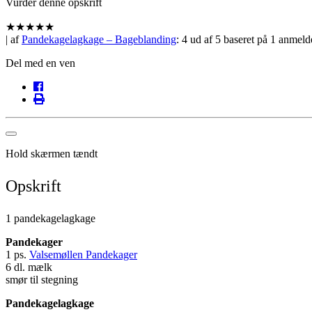
Vurder denne opskrift
★
★
★
★
★
| af
Pandekagelagkage – Bageblanding
:
4
ud af
5
baseret på
1
anmelde
Del med en ven
Hold skærmen tændt
Opskrift
1 pandekagelagkage
Pandekager
1 ps.
Valsemøllen Pandekager
6 dl. mælk
smør til stegning
Pandekagelagkage