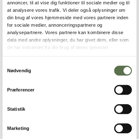
annoncer, til at vise dig funktioner til sociale medier og til
250 g
Groft rugmel
+ plus en smule til at vende dejen i
at analysere vores trafik. Vi deler også oplysninger om
400 g koldt vand
12 g fint salt
din brug af vores hjemmeside med vores partnere inden
for sociale medier, annonceringspartnere og
Brugt i opskriften
analysepartnere. Vores partnere kan kombinere disse
data med andre oplysninger, du har givet dem, eller som
Bageklar
de har indsamlet fra din brug af deres tjenester.
surdej 150 g
Dansk Hvid Hvede®
Fuldkornsmel
Samtykkevalg
Dansk Groft Rugmel
Nødvendig
Opskriften er udviklet i samarbejde med Thomas Alcayaga, der er
kogemand, hobbybager, youtuber og madfotograf.
Præferencer
Sådan gør du
Statistik
Vand og bageklar surdej blandes i et glas. Lad det stå 15-30
minutter, mens surdejen aktiverer. Du kan se, at den er klar til
at bage med, når der er bobler i dejen.
Marketing
Rør alle ingredienser sammen, rugmel, hvedemel, vand, salt
og bageklar surdej. Rør dejen sammen til den er ensartet og