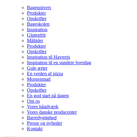
Bageunivers
Produkter
Opskrifter
Bageskolen
Inspiration
Glutenfrit
Måltider
Produkter
Opskrifter
Inspiration til Havreris
Inspiration til en sundere hverdag
Gule ærter
En verden af pizza
Morgenmad
Produkter
Opskrifter
En god start på dagen
Om os
Vores håndværk
Vores danske producenter
Bæredygtighed
Presse og nyheder
Kontakt