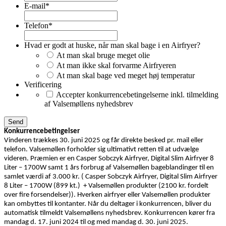
E-mail
*
Telefon
*
Hvad er godt at huske, når man skal bage i en Airfryer?
At man skal bruge meget olie
At man ikke skal forvarme Airfryeren
At man skal bage ved meget høj temperatur
Verificering
Accepter konkurrencebetingelserne inkl. tilmelding
af Valsemøllens nyhedsbrev
Konkurrencebetingelser
Vinderen trækkes 30. juni 2025 og får direkte besked pr. mail eller
telefon. Valsemøllen forholder sig ultimativt retten til at udvælge
videren. Præmien er en Casper Sobczyk Airfryer, Digital Slim Airfryer 8
Liter – 1700W samt 1 års forbrug af Valsemøllen bageblandinger til en
samlet værdi af 3.000 kr. ( Casper Sobczyk Airfryer, Digital Slim Airfryer
8 Liter – 1700W (899 kt.) + Valsemøllen produkter (2100 kr. fordelt
over fire forsendelser)). Hverken airfryer eller Valsemøllen produkter
kan ombyttes til kontanter. Når du deltager i konkurrencen, bliver du
automatisk tilmeldt Valsemøllens nyhedsbrev. Konkurrencen kører fra
mandag d. 17. juni 2024 til og med mandag d. 30. juni 2025.