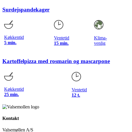
Surdejspandekager
Køkkentid
Ventetid
Klima-
5 min.
15 min.
venlig
Kartoffelpizza med rosmarin og mascarpone
Køkkentid
Ventetid
25 min.
12 t.
Kontakt
Valsemøllen A/S