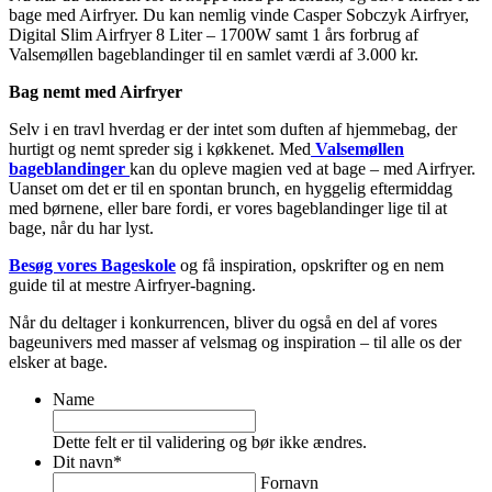
bage med Airfryer. Du kan nemlig vinde Casper Sobczyk Airfryer,
Digital Slim Airfryer 8 Liter – 1700W samt 1 års forbrug af
Valsemøllen bageblandinger til en samlet værdi af 3.000 kr.
Bag nemt med Airfryer
Selv i en travl hverdag er der intet som duften af hjemmebag, der
hurtigt og nemt spreder sig i køkkenet. Med
Valsemøllen
bageblandinger
kan du opleve magien ved at bage – med Airfryer.
Uanset om det er til en spontan brunch, en hyggelig eftermiddag
med børnene, eller bare fordi, er vores bageblandinger lige til at
bage, når du har lyst.
Besøg vores Bageskole
og få inspiration, opskrifter og en nem
guide til at mestre Airfryer-bagning.
Når du deltager i konkurrencen, bliver du også en del af vores
bageunivers med masser af velsmag og inspiration – til alle os der
elsker at bage.
Name
Dette felt er til validering og bør ikke ændres.
Dit navn
*
Fornavn