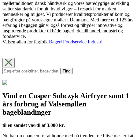
mølletraditioner, dansk håndværk og vores bæredygtige udvikling
sætter standarden for alt, hvad vi gør – i respekt for marken,
mennesker og miljøet. Vi producerer kvalitetsprodukter af korn og
bælgfrugter på vores egne møller i Danmark. Med mere end 125 års
erfaring i bagagen går vi også forrest og tilbyder innovative og
inspirerende produkter til både bageri, detailhandel, industri og
foodservice.
Valsemøllen for fagfolk
Bageri
Foodservice
Industri
Find
+
Vind en Casper Sobczyk Airfryer samt 1
års forbrug af Valsemøllen
bageblandinger
til en samlet værdi af 3.000 kr.
Nu har du chancen for at hoppe med på trenden, og blive mester i at