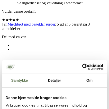
Se ingredienser og vejledning i bredformat
Vurder denne opskrift
★
★
★
★
★
| af
Mischbrot med bageklar surdej
:
5
ud af
5
baseret på
3
anmeldelser
Del med en ven
Hold skærmen tændt
Opskrift
Samtykke
Detaljer
Om
1 mischbrot
Denne hjemmeside bruger cookies
25 g 30 grader varmt vand
25 g
Bageklar surdej
Vi bruger cookies til at tilpasse vores indhold og
250 g
Hvide hvede fuldkornsmel