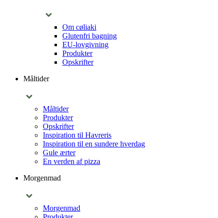
Om cøliaki
Glutenfri bagning
EU-lovgivning
Produkter
Opskrifter
Måltider
Måltider
Produkter
Opskrifter
Inspiration til Havreris
Inspiration til en sundere hverdag
Gule ærter
En verden af pizza
Morgenmad
Morgenmad
Produkter