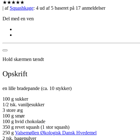
★
★
★
★
★
| af
Squashkage
:
4
ud af
5
baseret på
17
anmeldelser
Del med en ven
Hold skærmen tændt
Opskrift
en lille bradepande (ca. 10 stykker)
100 g sukker
1/2 tsk. vaniljesukker
3 store æg
100 g smør
100 g hvid chokolade
350 g revet squash (1 stor squash)
250 g
Valsemøllen Økologisk Dansk Hvedemel
2 tsk. bagepulver