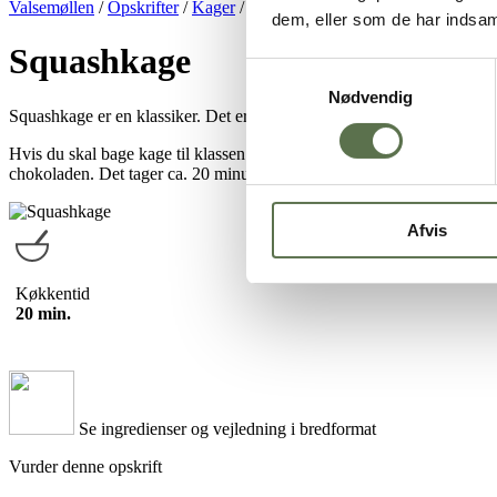
Valsemøllen
/
Opskrifter
/
Kager
/
Bradepandekager
/
Squashkage
dem, eller som de har indsaml
Squashkage
Samtykkevalg
Nødvendig
Squashkage er en klassiker. Det er en nem kage med varme krydderier o
Hvis du skal bage kage til klassen eller kollegaerne, er squashkage pe
chokoladen. Det tager ca. 20 minutter at tilberede kagen, inden den 
Afvis
Køkkentid
20 min.
Se ingredienser og vejledning i bredformat
Vurder denne opskrift