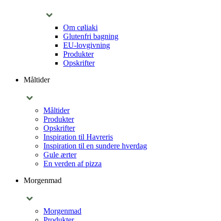
Om cøliaki
Glutenfri bagning
EU-lovgivning
Produkter
Opskrifter
Måltider
Måltider
Produkter
Opskrifter
Inspiration til Havreris
Inspiration til en sundere hverdag
Gule ærter
En verden af pizza
Morgenmad
Morgenmad
Produkter