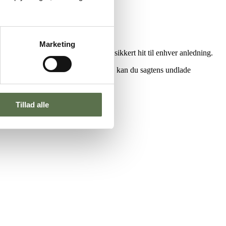
Marketing
is du vil have en kage, der er et sikkert hit til enhver anledning.
 du hellere have den klassiske udgave, kan du sagtens undlade
st – og velbekomme!
Tillad alle