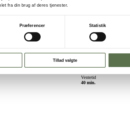
et fra din brug af deres tjenester.
Præferencer
Statistik
g en svampet konsistens toppet med en lækkerostecreme Et godt valg, hv
rfekt! Vi har piftet den lidt op med stykker af hvid chokolade, men vil
skal bages i ovnen i 40 minutter. Følg opskriften nedenfor. God bagely
Tillad valgte
Ventetid
40 min.