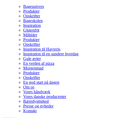
Bageunivers
Produkter
Opskrifter
Bageskolen
Inspiration
Glutenfrit
Måltider
Produkter
Opskrifter
Inspiration til Havreris
Inspiration til en sundere hverdag
Gule ærter
En verden af pizza
Morgenmad
Produkter
Opskrifter
En god start på dagen
Om os
Vores håndværk
Vores danske producenter
Bæredygtighed
Presse og nyheder
Kontakt