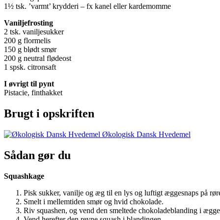
1½ tsk. ’varmt’ krydderi – fx kanel eller kardemomme
Vaniljefrosting
2 tsk. vaniljesukker
200 g flormelis
150 g blødt smør
200 g neutral flødeost
1 spsk. citronsaft
I øvrigt til pynt
Pistacie, finthakket
Brugt i opskriften
Økologisk Dansk Hvedemel
Sådan gør du
Squashkage
Pisk sukker, vanilje og æg til en lys og luftigt æggesnaps på rø
Smelt i mellemtiden smør og hvid chokolade.
Riv squashen, og vend den smeltede chokoladeblanding i ægge
Vend herefter den revne squash i blandingen.