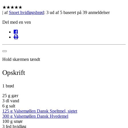
★
★
★
★
★
| af
Snoet hvidløgsbrød
:
3
ud af
5
baseret på
39
anmeldelser
Del med en ven
Hold skærmen tændt
Opskrift
1 brød
25 g gær
3 dl vand
6 g salt
125 g Valsemøllen Dansk Speltmel, sigtet
300 g Valsemøllen Dansk Hvedemel
100 g smør
3 fed hvidløg