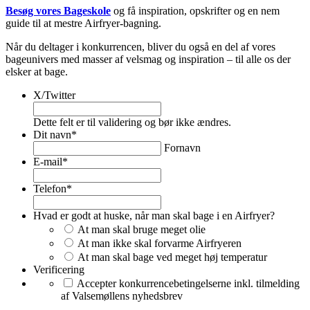
Besøg vores Bageskole
og få inspiration, opskrifter og en nem
guide til at mestre Airfryer-bagning.
Når du deltager i konkurrencen, bliver du også en del af vores
bageunivers med masser af velsmag og inspiration – til alle os der
elsker at bage.
X/Twitter
Dette felt er til validering og bør ikke ændres.
Dit navn
*
Fornavn
E-mail
*
Telefon
*
Hvad er godt at huske, når man skal bage i en Airfryer?
At man skal bruge meget olie
At man ikke skal forvarme Airfryeren
At man skal bage ved meget høj temperatur
Verificering
Accepter konkurrencebetingelserne inkl. tilmelding
af Valsemøllens nyhedsbrev