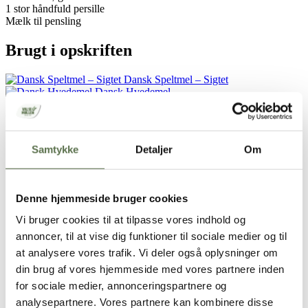
1 stor håndfuld persille
Mælk til pensling
Brugt i opskriften
Dansk Speltmel – Sigtet
Dansk Hvedemel
Fremgangsmåde
Samtykke
Detaljer
Om
Tag smørret ud af køleskabet, så det kan blive blødt.
Opløs gæren i vandet og rør speltmel i.
Rør halvdelen af hvedemelet i, og kom herefter salt i.
Tilsæt resten af hvedemelet og ælt dejen godt.
Denne hjemmeside bruger cookies
Lad dejen hæve et lunt sted under et fugtigt viskestykke i 40
minutter.
Vi bruger cookies til at tilpasse vores indhold og
Slå dejen ned og rul dejen ud til en firkant der måler ca.
annoncer, til at vise dig funktioner til sociale medier og til
30×30 cm.
Rør det bløde smør med hakket persille og hvidløg.
at analysere vores trafik. Vi deler også oplysninger om
Fordel hvidløgssmørret på dejen, men lad en slip være fri.
din brug af vores hjemmeside med vores partnere inden
Rul dejen sammen og lad den hvile 10 minutter.
for sociale medier, annonceringspartnere og
Klip rullen op på langs, og sno de to strenge rundt om
hinanden med snitfalden opad. Lad snoningen hvile 10
analysepartnere. Vores partnere kan kombinere disse