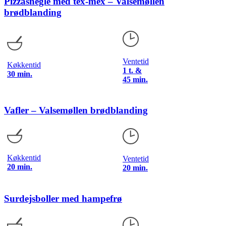
Pizzasnegle med tex-mex – Valsemøllen
brødblanding
Ventetid
Køkkentid
1 t. &
30 min.
45 min.
Vafler – Valsemøllen brødblanding
Køkkentid
Ventetid
20 min.
20 min.
Surdejsboller med hampefrø