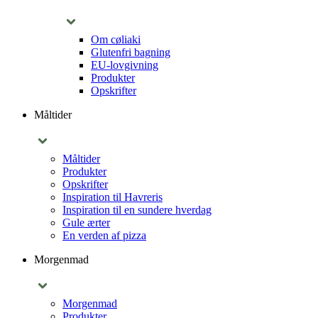
Om cøliaki
Glutenfri bagning
EU-lovgivning
Produkter
Opskrifter
Måltider
Måltider
Produkter
Opskrifter
Inspiration til Havreris
Inspiration til en sundere hverdag
Gule ærter
En verden af pizza
Morgenmad
Morgenmad
Produkter