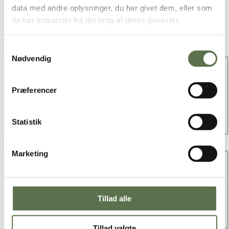
minutter.
data med andre oplysninger, du har givet dem, eller som
Pensles med mælk og bages ved 225°C (varmluft 210°C) i20
de har indsamlet fra din brug af deres tjenester.
minutter til brødet er gyldent.
Samtykkevalg
Nødvendig
Præferencer
Statistik
Marketing
Tillad alle
Tillad valgte