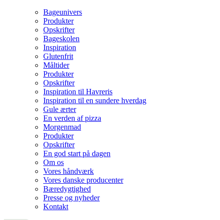
Bageunivers
Produkter
Opskrifter
Bageskolen
Inspiration
Glutenfrit
Måltider
Produkter
Opskrifter
Inspiration til Havreris
Inspiration til en sundere hverdag
Gule ærter
En verden af pizza
Morgenmad
Produkter
Opskrifter
En god start på dagen
Om os
Vores håndværk
Vores danske producenter
Bæredygtighed
Presse og nyheder
Kontakt