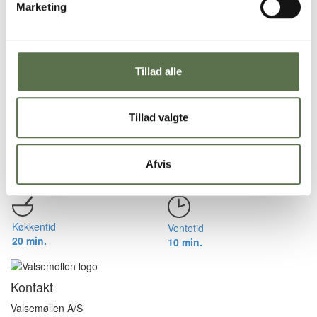
Marketing
Køkkentid
Ventetid
25 min.
5 min.
Hjemmelavet pasta
Tillad alle
Tillad valgte
Køkkentid
Ventetid
40 min.
20 min.
Afvis
Pasta pesto med sprød bacon
Køkkentid
Ventetid
20 min.
10 min.
Kontakt
Valsemøllen A/S