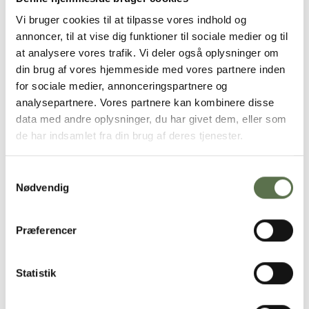
Tilsæt evt. lidt vand, hvis dejen føles for tør.
Vi bruger cookies til at tilpasse vores indhold og
Del dejen i 3 stykker og form til boller. Lad bollerne stå lunt
annoncer, til at vise dig funktioner til sociale medier og til
tildækket i ca. 30 min.
Herefter er dejen klar til brug.
at analysere vores trafik. Vi deler også oplysninger om
Rul dejen ud ved hjælp af en pastamaskine eller en
din brug af vores hjemmeside med vores partnere inden
kagerulle.
for sociale medier, annonceringspartnere og
Pastamaskine
: Se vejledning på maskinen.
analysepartnere. Vores partnere kan kombinere disse
data med andre oplysninger, du har givet dem, eller som
Kagerulle
: Rul bollerne ud til lange, flade plader, 1-2 mm i
tykkelse. – jo tyndere, jo mere delikat bliver pastaen. Fold
de har indsamlet fra din brug af deres tjenester.
pladerne på den lange led til fire lag, og skær ud med en kniv på
den bredde, der ønskes. Normalt mellem en halv og en hel
Samtykkevalg
centimeter.
Nødvendig
Pastaen koges al dente i 2-4 minutter i vand tilsat salt, rør
løbende med en gaffel.
Afdryp pastaen i en sigte og server straks.
Præferencer
Pastasalat med kylling og rød
Statistik
solsikkepesto