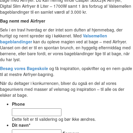
Digital Slim Airfryer 8 Liter – 1700W samt 1 års forbrug af Valsemøllen
bageblandinger til en samlet værdi af 3.000 kr.
Bag nemt med Airfryer
Selv i en travl hverdag er der intet som duften af hjemmebag, der
hurtigt og nemt spreder sig i køkkenet. Med
Valsemøllen
bageblandinger
kan du opleve magien ved at bage – med Airfryer.
Uanset om det er til en spontan brunch, en hyggelig eftermiddag med
børnene, eller bare fordi, er vores bageblandinger lige til at bage, når
du har lyst.
Besøg vores Bageskole
og få inspiration, opskrifter og en nem guide
til at mestre Airfryer-bagning.
Når du deltager i konkurrencen, bliver du også en del af vores
bageunivers med masser af velsmag og inspiration – til alle os der
elsker at bage.
Phone
Dette felt er til validering og bør ikke ændres.
Dit navn
*