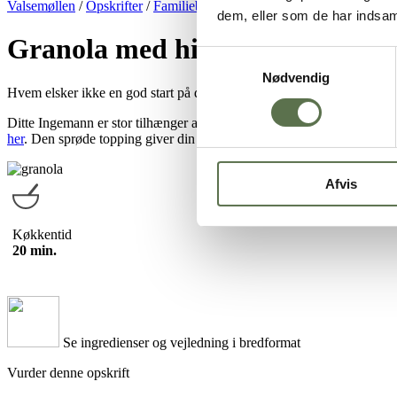
Valsemøllen
/
Opskrifter
/
Familiebageopskrifter
/
Granola med hirse o
dem, eller som de har indsaml
Granola med hirse og hørfrø
Samtykkevalg
Nødvendig
Hvem elsker ikke en god start på dagen? Med denne skønne og sprøde
Ditte Ingemann er stor tilhænger af en god start på dagen, og hun del
her
. Den sprøde topping giver din morgen et lækkert touch og et ekstr
Afvis
Køkkentid
20 min.
Se ingredienser og vejledning i bredformat
Vurder denne opskrift