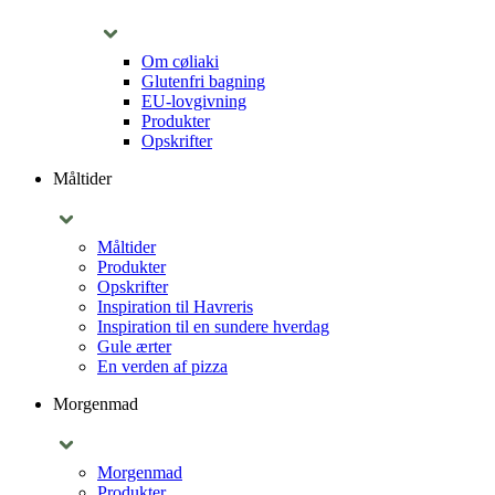
Om cøliaki
Glutenfri bagning
EU-lovgivning
Produkter
Opskrifter
Måltider
Måltider
Produkter
Opskrifter
Inspiration til Havreris
Inspiration til en sundere hverdag
Gule ærter
En verden af pizza
Morgenmad
Morgenmad
Produkter