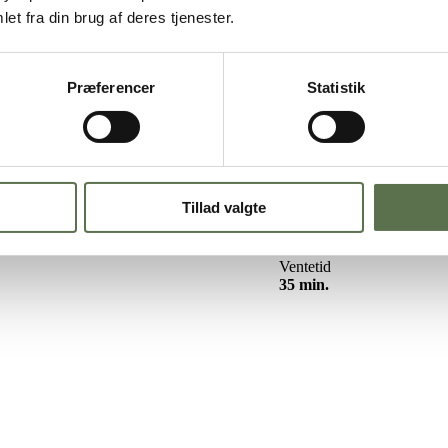
g hørfrø
et fra din brug af deres tjenester.
Præferencer
Statistik
 granola er dagen godt på vej.
er gerne ud af sine opskrifter. Denne lækre granola kan bruges på både
a bid.
Tillad valgte
Ventetid
35 min.