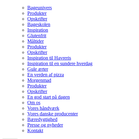
Bageunivers
Produkter
Opskrifter
Bageskolen
Inspiration
Glutenfrit
Måltider
Produkter
Opskrifter
Inspiration til Havreris
Inspiration til en sundere hverdag
Gule ærter
En verden af pizza
Morgenmad
Produkter
Opskrifter
En god start på dagen
Om os
Vores håndværk
Vores danske producenter
Bæredygtighed
Presse og nyheder
Kontakt