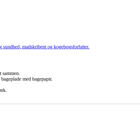
og sundhed, madskribent og kogebogsforfatter.
et sammen.
n bageplade med bagepapir.
ørk.