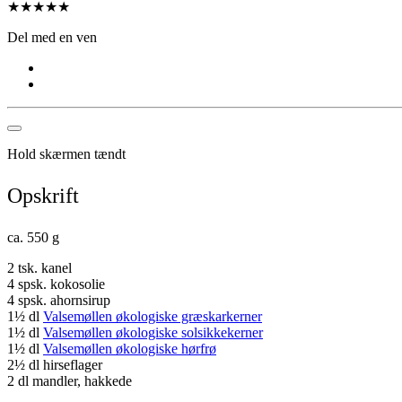
★
★
★
★
★
Del med en ven
Hold skærmen tændt
Opskrift
ca. 550 g
2 tsk. kanel
4 spsk. kokosolie
4 spsk. ahornsirup
1½ dl
Valsemøllen økologiske græskarkerner
1½ dl
Valsemøllen økologiske solsikkekerner
1½ dl
Valsemøllen økologiske hørfrø
2½ dl hirseflager
2 dl mandler, hakkede