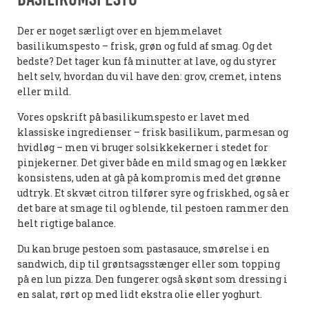
Der er noget særligt over en hjemmelavet
basilikumspesto – frisk, grøn og fuld af smag. Og det
bedste? Det tager kun få minutter at lave, og du styrer
helt selv, hvordan du vil have den: grov, cremet, intens
eller mild.
Vores opskrift på basilikumspesto er lavet med
klassiske ingredienser – frisk basilikum, parmesan og
hvidløg – men vi bruger solsikkekerner i stedet for
pinjekerner. Det giver både en mild smag og en lækker
konsistens, uden at gå på kompromis med det grønne
udtryk. Et skvæt citron tilfører syre og friskhed, og så er
det bare at smage til og blende, til pestoen rammer den
helt rigtige balance.
Du kan bruge pestoen som pastasauce, smørelse i en
sandwich, dip til grøntsagsstænger eller som topping
på en lun pizza. Den fungerer også skønt som dressing i
en salat, rørt op med lidt ekstra olie eller yoghurt.