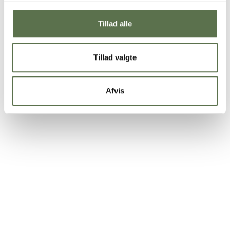
Tillad alle
Tillad valgte
Salat med perlebyg, majs, tomater og
falafler
Afvis
Køkkentid
30 min.