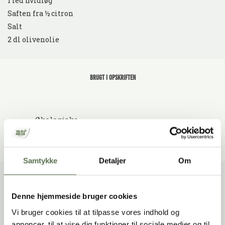
1 fed hvidløg
Saften fra ½ citron
Salt
2 dl olivenolie
Brugt i opskriften
Økologiske
Solsikkekerner
Samtykke
Detaljer
Om
Sådan gør du
Blend basilikum, solsikkekerner, hvidløg og olivenolie
Denne hjemmeside bruger cookies
sammen.
Vi bruger cookies til at tilpasse vores indhold og
Tilsæt parmesanost, citronsaft, salt og blend videre.
annoncer, til at vise dig funktioner til sociale medier og til