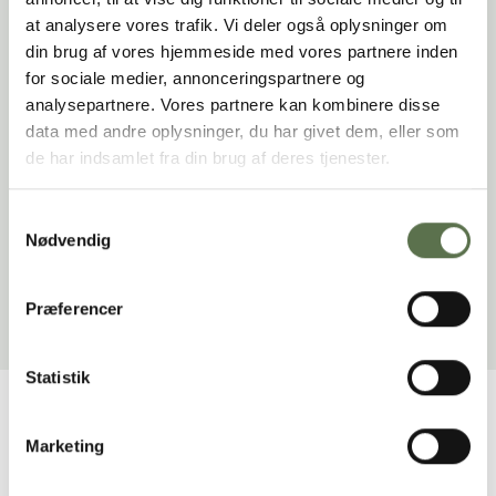
Blend indtil pestoen har den ønskede konsistens.
at analysere vores trafik. Vi deler også oplysninger om
din brug af vores hjemmeside med vores partnere inden
Smag til med salt og evt. mere citronsaft og parmesan.
for sociale medier, annonceringspartnere og
analysepartnere. Vores partnere kan kombinere disse
Tip:
:
Prøv også en af disse dips
Artiskokdip
,
fetadip
, eller
data med andre oplysninger, du har givet dem, eller som
en lækker aioli eller trøfffelmayo.
de har indsamlet fra din brug af deres tjenester.
Mangler du inspiration til en lækker og nem pizzabund,
kan du finde opskriften
her
.
Samtykkevalg
Nødvendig
Pesto
Dip fælles
Pesto
basilikum
Præferencer
Statistik
Marketing