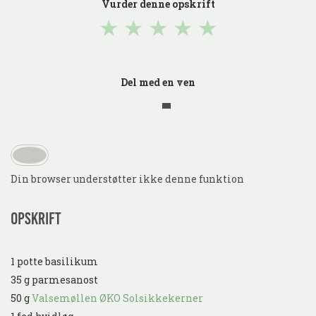
Vurder denne opskrift
★
★
★
★
★
Del med en ven
Din browser understøtter ikke denne funktion
Opskrift
1 potte basilikum
35 g parmesanost
50 g
Valsemøllen ØKO Solsikkekerner