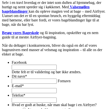
Selv i en travl hverdag er der intet som duften af hjemmebag, der
hurtigt og nemt spreder sig i køkkenet. Med
Valsemøllen
bageblandinger
kan du opleve magien ved at bage – med Airfryer.
Uanset om det er til en spontan brunch, en hyggelig eftermiddag
med børnene, eller bare fordi, er vores bageblandinger lige til at
bage, når du har lyst.
Besøg vores Bageskole
og få inspiration, opskrifter og en nem
guide til at mestre Airfryer-bagning.
Når du deltager i konkurrencen, bliver du også en del af vores
bageunivers med masser af velsmag og inspiration – til alle os der
elsker at bage.
Facebook
Dette felt er til validering og bør ikke ændres.
Dit navn
*
Fornavn
E-mail
*
Telefon
*
Hvad er godt at huske, når man skal bage i en Airfryer?