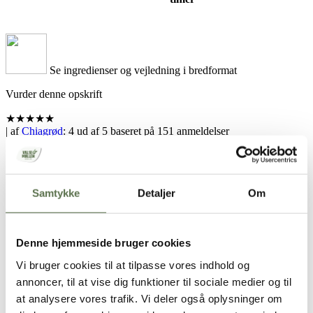
Se ingredienser og vejledning i bredformat
Vurder denne opskrift
★
★
★
★
★
| af
Chiagrød
:
4
ud af
5
baseret på
151
anmeldelser
Del med en ven
Samtykke
Detaljer
Om
Denne hjemmeside bruger cookies
Din browser understøtter ikke denne funktion
Vi bruger cookies til at tilpasse vores indhold og
Opskrift
annoncer, til at vise dig funktioner til sociale medier og til
at analysere vores trafik. Vi deler også oplysninger om
2 portioner