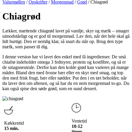
Valsemøllen
/
Opskrifter
/
Morgenmad
/
Grød
/
Chiagrød
Chiagrød
Lækker, mættende chiagrød lavet på vanilje, skyr og mælk – smager
uimodståeligt og er god til morgenmad. Lav den, når det hele skal gå
lidt hurtigt. Den er nemlig klar, så snart du står op. Brug den type
mælk, som passer til dig.
I denne version har vi lavet den enkel med få ingredienser. De små
chiafrø indeholder omega 3 fedtsyrer, protein og kostfibre, og så er
de smagsneutrale. Derfor kan den kolde grød kan varieres på mange
måder. Bland den med frosne bær eller en skyr med smag, og top
den med frisk frugt, bær eller nødder. Put den i en tæt beholder, når
du laver den om aftenen, og så har du en nem morgenmad to-go. Du
kan også spise den søde grød, som en sund dessert.
Ventetid
Køkkentid
10-12
15 min.
timer