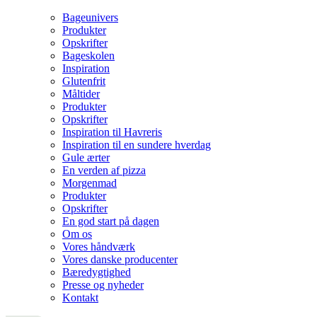
Bageunivers
Produkter
Opskrifter
Bageskolen
Inspiration
Glutenfrit
Måltider
Produkter
Opskrifter
Inspiration til Havreris
Inspiration til en sundere hverdag
Gule ærter
En verden af pizza
Morgenmad
Produkter
Opskrifter
En god start på dagen
Om os
Vores håndværk
Vores danske producenter
Bæredygtighed
Presse og nyheder
Kontakt