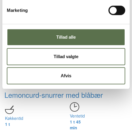
Marketing
Køkkentid
Ventetid
1 t og 30
1 time
min.
Tillad alle
Flagkage – Bageblanding
Tillad valgte
Ventetid
Køkkentid
1 t 45
45 min.
Afvis
min.
Lemoncurd-snurrer med blåbær
Ventetid
Køkkentid
1 t 45
1 t
min