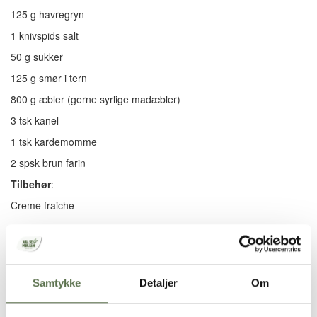
125 g havregryn
1 knivspids salt
50 g sukker
125 g smør i tern
800 g æbler (gerne syrlige madæbler)
3 tsk kanel
1 tsk kardemomme
2 spsk brun farin
Tilbehør
:
Creme fraiche
Brugt i opskriften
Dansk Hvedemel 1 kg
Samtykke
Detaljer
Om
Opskriften er udviklet i samarbejde med Maria Vestergaard –