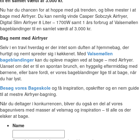
til en samlet værdi af 3.000 kr.
Nu har du chancen for at hoppe med på trenden, og blive mester i at
bage med Airfryer. Du kan nemlig vinde Casper Sobczyk Airfryer,
Digital Slim Airfryer 8 Liter – 1700W samt 1 års forbrug af Valsemøllen
bageblandinger til en samlet værdi af 3.000 kr.
Bag nemt med Airfryer
Selv i en travl hverdag er der intet som duften af hjemmebag, der
hurtigt og nemt spreder sig i køkkenet. Med
Valsemøllen
bageblandinger
kan du opleve magien ved at bage – med Airfryer.
Uanset om det er til en spontan brunch, en hyggelig eftermiddag med
børnene, eller bare fordi, er vores bageblandinger lige til at bage, når
du har lyst.
Besøg vores Bageskole
og få inspiration, opskrifter og en nem guide
til at mestre Airfryer-bagning.
Når du deltager i konkurrencen, bliver du også en del af vores
bageunivers med masser af velsmag og inspiration – til alle os der
elsker at bage.
Name