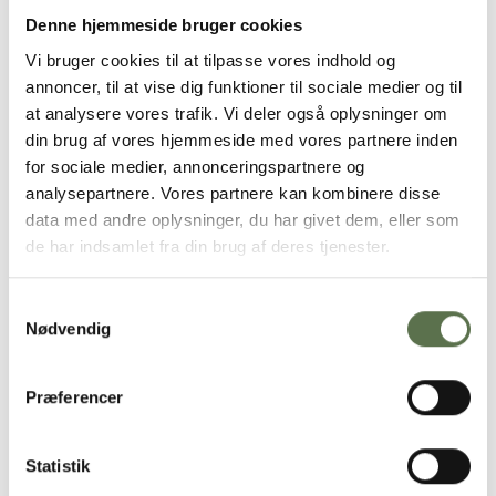
Madblogger med fokus på ‘hjemmebag på den nemme måde’
Denne hjemmeside bruger cookies
Sådan gør du
Vi bruger cookies til at tilpasse vores indhold og
annoncer, til at vise dig funktioner til sociale medier og til
Bland hvedemel, havregryn, salt og sukker sammen i en
at analysere vores trafik. Vi deler også oplysninger om
skål.
din brug af vores hjemmeside med vores partnere inden
Tilsæt smør skåret i tern og smuldr dejen sammen med
fingrene.
for sociale medier, annonceringspartnere og
Skræl æblerne og skær dem i små tern.
analysepartnere. Vores partnere kan kombinere disse
Vend æbletern i kanel, kardemomme og brun farin.
data med andre oplysninger, du har givet dem, eller som
Kom æbletern i et smurt ildfast fad og fordel dejen ud over
de har indsamlet fra din brug af deres tjenester.
æblerne.
Bag kagen i en forvarmet ovn ved 210°C (varmluft
200°C). i ca. 25-30 minutter.
Samtykkevalg
Server din æblecrumble lun med en creme fraiche
Nødvendig
Et godt tip
: Hvis du vil give din æblecrumble et ekstra twist, kan
du blande hakkede nødder i din crumledej. Du kan også blande
Præferencer
bær med æbleternene. Det kan give kagen lidt mere syrlighed
eller sødme, alt efter hvilke bær du vælger.
Statistik
Makronsnitter med havtorn og blommer