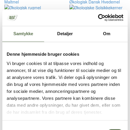
Maltmel
Økologisk Dansk Hvedemel
Økologisk Dansk Rugmel
Økologiske Solsikkekerner
Danske Skårne Rugkerner
Opskriften er udviklet i samarbejde med Thomas Alcayaga, der er
Samtykke
Detaljer
Om
kogemand, hobbybager, youtuber og madfotograf.
Sådan gør du
Denne hjemmeside bruger cookies
Dag 1
Vi bruger cookies til at tilpasse vores indhold og
Rør surdejen ud i vandet, og tilsæt hvedemel, rugmel,
annoncer, til at vise dig funktioner til sociale medier og til
skårne rugkerner, solsikkekerner og salt.
at analysere vores trafik. Vi deler også oplysninger om
Rør dejen sammen til den har konsistens ala havregrød.
din brug af vores hjemmeside med vores partnere inden
Dæk dejen til, og lad den hvile minimum 12 timer, gerne 24
for sociale medier, annonceringspartnere og
timer et køligt sted. Sæt den eventuelt på køl.
analysepartnere. Vores partnere kan kombinere disse
Dag 2
data med andre oplysninger, du har givet dem, eller som
Tag 300 g surdej fra. Skal du bage indenfor 1-3 dage, så
de har indsamlet fra din brug af deres tjenester.
tag fra med det samme. Skal du bage igen mellem 4 dage
og 2 uger, så tag fra efter du har kommet rugmel i.
Rør det ekstra rugmel, maltmel og vand i dejen. Når melet
Samtykkevalg