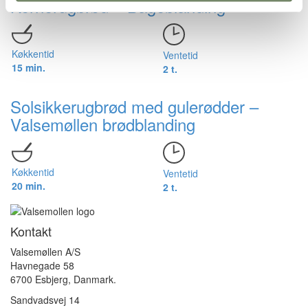
Kernerugbrød – Bageblanding
Køkkentid
Ventetid
15 min.
2 t.
Solsikkerugbrød med gulerødder –
Valsemøllen brødblanding
Køkkentid
Ventetid
20 min.
2 t.
Kontakt
Valsemøllen A/S
Havnegade 58
6700 Esbjerg, Danmark.
Sandvadsvej 14