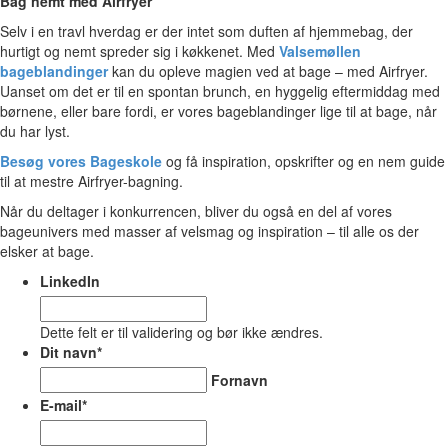
Bag nemt med Airfryer
Selv i en travl hverdag er der intet som duften af hjemmebag, der
hurtigt og nemt spreder sig i køkkenet. Med
Valsemøllen
bageblandinger
kan du opleve magien ved at bage – med Airfryer.
Uanset om det er til en spontan brunch, en hyggelig eftermiddag med
børnene, eller bare fordi, er vores bageblandinger lige til at bage, når
du har lyst.
Besøg vores Bageskole
og få inspiration, opskrifter og en nem guide
til at mestre Airfryer-bagning.
Når du deltager i konkurrencen, bliver du også en del af vores
bageunivers med masser af velsmag og inspiration – til alle os der
elsker at bage.
LinkedIn
Dette felt er til validering og bør ikke ændres.
Dit navn
*
Fornavn
E-mail
*