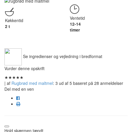
Ventetid
Køkkentid
12-14
2 t
timer
Se ingredienser og vejledning i bredformat
Vurder denne opskrift
★
★
★
★
★
| af
Rugbrød med maltmel
:
3
ud af
5
baseret på
28
anmeldelser
Del med en ven
Hold skærmen tændt