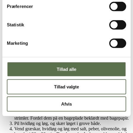
Sådan gør du
Præferencer
Statistik
Pizzadej
Tilsæt alle ingredienser i en skål, og ælt dejen i 10 – 12
Marketing
minutter med hænderne eller en røremaskine.
Lad dejen hvile tildækket i 15 minutter.
Vend dejen ud på et meldrysset bord, og del dejen i 4 lige
store portioner.
Form hver portion til en rund kugle, og vend hver kugle i lidt
Tillad alle
mel.
Dæk dejkuglerne med viskestykke, og lad dejen hvile i 60
minutter.
Tillad valgte
Græskarsauce
Afvis
Forvarm ovnen til 180°C varmluft.
Fjern kernerne fra græskarret, og skær græskaret ud i tynde
strimler. Fordel dem på en bageplade beklædt med bagepapir.
Pil hvidløg og løg, og skær løget i grove både.
Vend græskar, hvidløg og løg med salt, peber, olivenolie, og