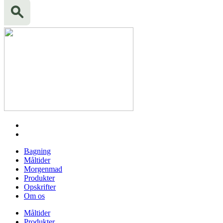
Bagning
Måltider
Morgenmad
Produkter
Opskrifter
Om os
Måltider
Produkter