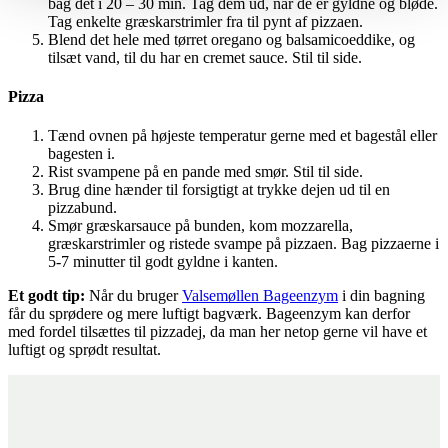
bag det i 20 – 30 min. Tag dem ud, når de er gyldne og bløde.
Tag enkelte græskarstrimler fra til pynt af pizzaen.
Blend det hele med tørret oregano og balsamicoeddike, og
tilsæt vand, til du har en cremet sauce. Stil til side.
Pizza
Tænd ovnen på højeste temperatur gerne med et bagestål eller
bagesten i.
Rist svampene på en pande med smør. Stil til side.
Brug dine hænder til forsigtigt at trykke dejen ud til en
pizzabund.
Smør græskarsauce på bunden, kom mozzarella,
græskarstrimler og ristede svampe på pizzaen. Bag pizzaerne i
5-7 minutter til godt gyldne i kanten.
Et godt tip:
Når du bruger
Valsemøllen Bageenzym
i din bagning
får du sprødere og mere luftigt bagværk. Bageenzym kan derfor
med fordel tilsættes til pizzadej, da man her netop gerne vil have et
luftigt og sprødt resultat.