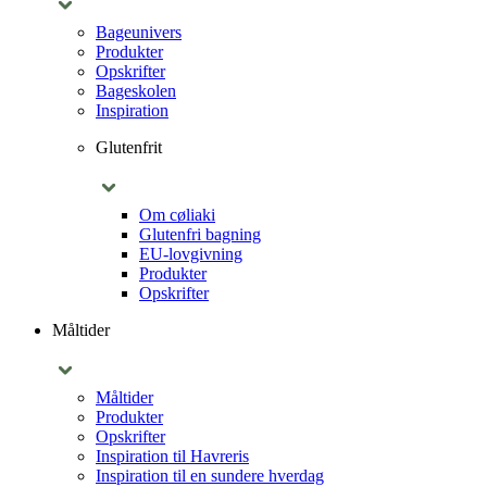
Bageunivers
Produkter
Opskrifter
Bageskolen
Inspiration
Glutenfrit
Om cøliaki
Glutenfri bagning
EU-lovgivning
Produkter
Opskrifter
Måltider
Måltider
Produkter
Opskrifter
Inspiration til Havreris
Inspiration til en sundere hverdag