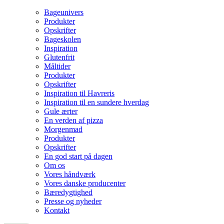
Bageunivers
Produkter
Opskrifter
Bageskolen
Inspiration
Glutenfrit
Måltider
Produkter
Opskrifter
Inspiration til Havreris
Inspiration til en sundere hverdag
Gule ærter
En verden af pizza
Morgenmad
Produkter
Opskrifter
En god start på dagen
Om os
Vores håndværk
Vores danske producenter
Bæredygtighed
Presse og nyheder
Kontakt