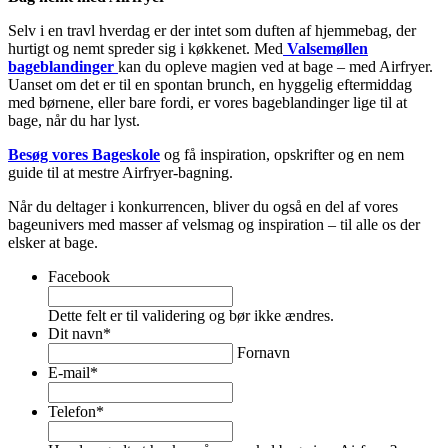
Selv i en travl hverdag er der intet som duften af hjemmebag, der
hurtigt og nemt spreder sig i køkkenet. Med
Valsemøllen
bageblandinger
kan du opleve magien ved at bage – med Airfryer.
Uanset om det er til en spontan brunch, en hyggelig eftermiddag
med børnene, eller bare fordi, er vores bageblandinger lige til at
bage, når du har lyst.
Besøg vores Bageskole
og få inspiration, opskrifter og en nem
guide til at mestre Airfryer-bagning.
Når du deltager i konkurrencen, bliver du også en del af vores
bageunivers med masser af velsmag og inspiration – til alle os der
elsker at bage.
Facebook
Dette felt er til validering og bør ikke ændres.
Dit navn
*
Fornavn
E-mail
*
Telefon
*