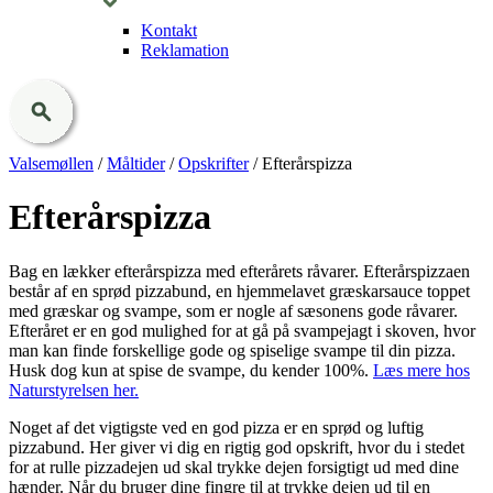
Kontakt
Reklamation
Valsemøllen
/
Måltider
/
Opskrifter
/
Efterårspizza
Efterårspizza
Bag en lækker efterårspizza med efterårets råvarer. Efterårspizzaen
består af en sprød pizzabund, en hjemmelavet græskarsauce toppet
med græskar og svampe, som er nogle af sæsonens gode råvarer.
Efteråret er en god mulighed for at gå på svampejagt i skoven, hvor
man kan finde forskellige gode og spiselige svampe til din pizza.
Husk dog kun at spise de svampe, du kender 100%.
Læs mere hos
Naturstyrelsen her.
Noget af det vigtigste ved en god pizza er en sprød og luftig
pizzabund. Her giver vi dig en rigtig god opskrift, hvor du i stedet
for at rulle pizzadejen ud skal trykke dejen forsigtigt ud med dine
hænder. Når du bruger dine fingre til at trykke dejen ud til en