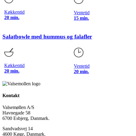
Køkkentid
Ventetid
20 min.
15 min.
Salatbowle med hummus og falafler
Køkkentid
Ventetid
20 min.
20 min.
Kontakt
Valsemøllen A/S
Havnegade 58
6700 Esbjerg, Danmark.
Sandvadsvej 14
4600 Køge, Danmark.