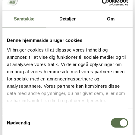
Græskarsauce:
Samtykke
Detaljer
Om
1 lille hokkaido græskar
1 løg
3 fed hvidløg
1 spsk. olivenolie
Denne hjemmeside bruger cookies
1 spsk. tørret oregano
Vi bruger cookies til at tilpasse vores indhold og
1 spsk. balsamicoeddike
Salt, peber og vand til saucen kan smøres ud.
annoncer, til at vise dig funktioner til sociale medier og til
at analysere vores trafik. Vi deler også oplysninger om
Fyld til pizza
din brug af vores hjemmeside med vores partnere inden
Ca. 12 svampe, evt. smørristede
for sociale medier, annonceringspartnere og
Tynde græskarskiver
analysepartnere. Vores partnere kan kombinere disse
2 mozzarellakugler
data med andre oplysninger, du har givet dem, eller som
Brugt i opskriften
de har indsamlet fra din brug af deres tjenester.
Tipo 00 hvedemel
Samtykkevalg
Manitoba hvedemel
Nødvendig
Bageenzym