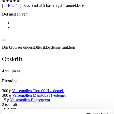
★
★
★
★
★
| af
Efterårspizza
:
5
ud af
5
baseret på
1
anmeldelse
Del med en ven
Din browser understøtter ikke denne funktion
Opskrift
4 stk. pizza
Pizzadej
300 g
Valsemøllen Tipo 00 Hvedemel
300 g
Valsemøllen Manitoba Hvedemel
15 g
Valsemøllen Bageenzym
2 tsk. salt
10 g gær
4 ¼ dl vand