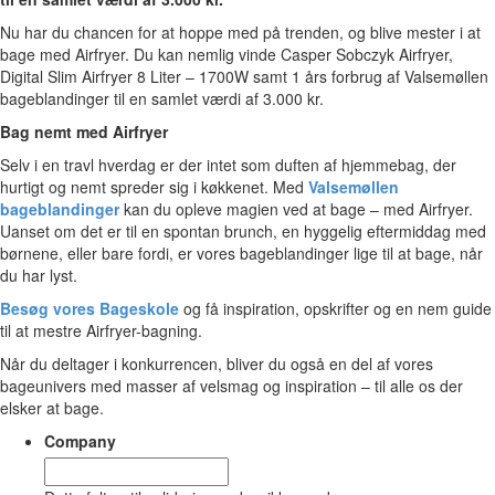
Nu har du chancen for at hoppe med på trenden, og blive mester i at
bage med Airfryer. Du kan nemlig vinde Casper Sobczyk Airfryer,
Digital Slim Airfryer 8 Liter – 1700W samt 1 års forbrug af Valsemøllen
bageblandinger til en samlet værdi af 3.000 kr.
Bag nemt med Airfryer
Selv i en travl hverdag er der intet som duften af hjemmebag, der
hurtigt og nemt spreder sig i køkkenet. Med
Valsemøllen
bageblandinger
kan du opleve magien ved at bage – med Airfryer.
Uanset om det er til en spontan brunch, en hyggelig eftermiddag med
børnene, eller bare fordi, er vores bageblandinger lige til at bage, når
du har lyst.
Besøg vores Bageskole
og få inspiration, opskrifter og en nem guide
til at mestre Airfryer-bagning.
Når du deltager i konkurrencen, bliver du også en del af vores
bageunivers med masser af velsmag og inspiration – til alle os der
elsker at bage.
Company