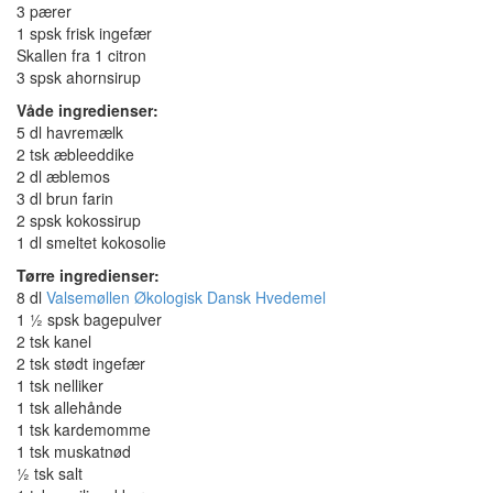
3 pærer
1 spsk frisk ingefær
Skallen fra 1 citron
3 spsk ahornsirup
Våde ingredienser:
5 dl havremælk
2 tsk æbleeddike
2 dl æblemos
3 dl brun farin
2 spsk kokossirup
1 dl smeltet kokosolie
Tørre ingredienser:
8 dl
Valsemøllen Økologisk Dansk Hvedemel
1 ½ spsk bagepulver
2 tsk kanel
2 tsk stødt ingefær
1 tsk nelliker
1 tsk allehånde
1 tsk kardemomme
1 tsk muskatnød
½ tsk salt