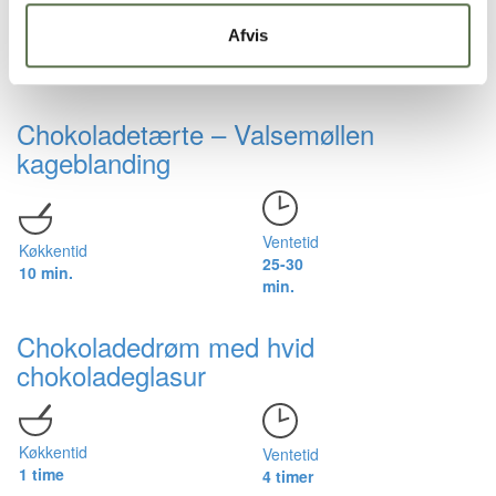
Afvis
Køkkentid
Ventetid
45 min.
1 t.
Chokoladetærte – Valsemøllen
kageblanding
Ventetid
Køkkentid
25-30
10 min.
min.
Chokoladedrøm med hvid
chokoladeglasur
Køkkentid
Ventetid
1 time
4 timer