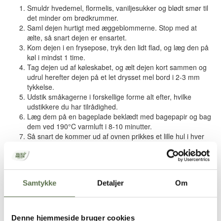
Smuldr hvedemel, flormelis, vaniljesukker og blødt smør til
det minder om brødkrummer.
Saml dejen hurtigt med æggeblommerne. Stop med at
ælte, så snart dejen er ensartet.
Kom dejen i en frysepose, tryk den lidt flad, og læg den på
køl i mindst 1 time.
Tag dejen ud af køleskabet, og ælt dejen kort sammen og
udrul herefter dejen på et let drysset mel bord i 2-3 mm
tykkelse.
Udstik småkagerne i forskellige forme alt efter, hvilke
udstikkere du har tilrådighed.
Læg dem på en bageplade beklædt med bagepapir og bag
dem ved 190°C varmluft i 8-10 minutter.
Så snart de kommer ud af ovnen prikkes et lille hul i hver
småkage med en skrap kniv, så en tråd senere kan føres
igennem dem.
Glasur
:
Samtykke
Detaljer
Om
Pisk flormelis og æggehvider til en sej og fast glasur.
Pisk gerne med en elpisker.
Pynt derefter dine småkager efter ønske.
Denne hjemmeside bruger cookies