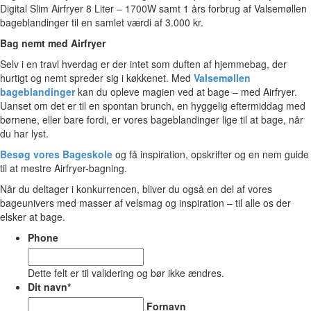
Digital Slim Airfryer 8 Liter – 1700W samt 1 års forbrug af Valsemøllen
bageblandinger til en samlet værdi af 3.000 kr.
Bag nemt med Airfryer
Selv i en travl hverdag er der intet som duften af hjemmebag, der
hurtigt og nemt spreder sig i køkkenet. Med
Valsemøllen
bageblandinger
kan du opleve magien ved at bage – med Airfryer.
Uanset om det er til en spontan brunch, en hyggelig eftermiddag med
børnene, eller bare fordi, er vores bageblandinger lige til at bage, når
du har lyst.
Besøg vores Bageskole
og få inspiration, opskrifter og en nem guide
til at mestre Airfryer-bagning.
Når du deltager i konkurrencen, bliver du også en del af vores
bageunivers med masser af velsmag og inspiration – til alle os der
elsker at bage.
Phone
Dette felt er til validering og bør ikke ændres.
Dit navn
*
Fornavn