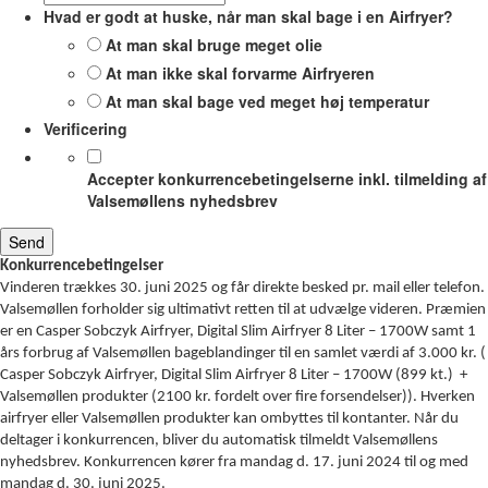
Hvad er godt at huske, når man skal bage i en Airfryer?
At man skal bruge meget olie
At man ikke skal forvarme Airfryeren
At man skal bage ved meget høj temperatur
Verificering
Accepter konkurrencebetingelserne inkl. tilmelding af
Valsemøllens nyhedsbrev
Konkurrencebetingelser
Vinderen trækkes 30. juni 2025 og får direkte besked pr. mail eller telefon.
Valsemøllen forholder sig ultimativt retten til at udvælge videren. Præmien
er en Casper Sobczyk Airfryer, Digital Slim Airfryer 8 Liter – 1700W samt 1
års forbrug af Valsemøllen bageblandinger til en samlet værdi af 3.000 kr. (
Casper Sobczyk Airfryer, Digital Slim Airfryer 8 Liter – 1700W (899 kt.) +
Valsemøllen produkter (2100 kr. fordelt over fire forsendelser)). Hverken
airfryer eller Valsemøllen produkter kan ombyttes til kontanter. Når du
deltager i konkurrencen, bliver du automatisk tilmeldt Valsemøllens
nyhedsbrev. Konkurrencen kører fra mandag d. 17. juni 2024 til og med
mandag d. 30. juni 2025.