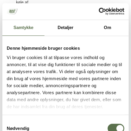
køle af.
Skær imens tomaterne i grove stykker. Hak basilikum. Pil og
hak løget. Pres hvidløget. Rør en dressing af olie, eddike,
salt og peber.
Bland brød, tomater, basilikum, rødløg, hvidløg, kapers og
Samtykke
Detaljer
Om
dressing. Lad salaten trække ca. 10 min. inden den
serveres.
Klimavenlige opskrifter fra
Denne hjemmeside bruger cookies
Fuldkornspartnerskabet
Vi bruger cookies til at tilpasse vores indhold og
annoncer, til at vise dig funktioner til sociale medier og til
Vi har udviklet en række opskrifter, der er gjort klimavenlige, ved
at analysere vores trafik. Vi deler også oplysninger om
at de indeholder mange grøntsager og kornprodukter, som har et
lavt CO
-aftryk i forhold til kød, særligt oksekød. Alle fødevarer er
din brug af vores hjemmeside med vores partnere inden
2
desuden udvalgt efter at have et for fødevarekategorien lavt CO
-
2
for sociale medier, annonceringspartnere og
aftryk, som Concito har udregnet i rapporten ”Klimavenlige
analysepartnere. Vores partnere kan kombinere disse
madvaner”.
data med andre oplysninger, du har givet dem, eller som
Alle opskrifterne er fuldkornslogomærkede og lever op til kravene
de har indsamlet fra din brug af deres tjenester.
i Nøglehulsmærkningen. Opskrifterne er fulde af grøntsager og
fuldkorn samt baseret på planterigets fedtstoffer. Vi har reduceret
mængden af kød (80-100 g pr. person) og erstattet med kylling,
Samtykkevalg
fisk eller gjort opskriften helt vegetarisk.
Nødvendig