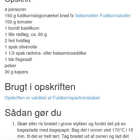
4 personer
150 g fuldkornslogomærket brød fx
Valsemøllen Fuldkornsboller
700 g tomater
1 bundt basilikum
1 lille rødløg, ca. 60 g
2 fed hvidløg
1 spsk olivenolie
1 1/2 spsk rødvins- eller balsamicoeddike
1 tsk flagesalt
peber
30 g kapers
Brugt i opskriften
Opskriften er udviklet af Fuldkornspartnerskabet
Sådan gør du
Skær eller riv brødet i grove stykker og fordel det på en
bageplade med bagepapir. Bag det i ovnen ved 170°C i 15
min. til det er helt tørt. Tag brødet ud af ovnen og lad det