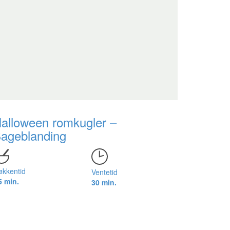
alloween romkugler –
ageblanding
økkentid
Ventetid
5 min.
30 min.