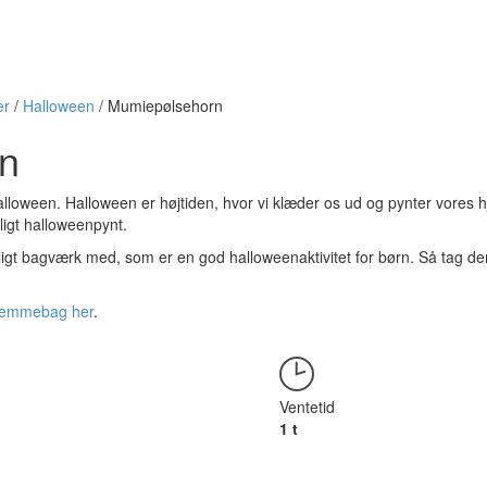
er
/
Halloween
/
Mumiepølsehorn
n
alloween. Halloween er højtiden, hvor vi klæder os ud og pynter vores
igt halloweenpynt.
eligt bagværk med, som er en god halloweenaktivitet for børn. Så tag 
nhjemmebag her
.
Ventetid
1 t