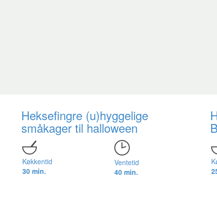
Heksefingre (u)hyggelige
H
småkager til halloween
B
Køkkentid
K
Ventetid
30 min.
2
40 min.