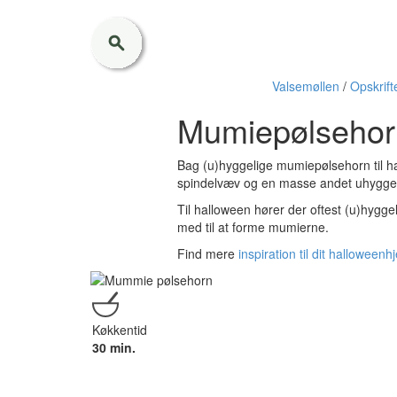
Valsemøllen
/
Opskrift
Mumiepølsehor
Bag (u)hyggelige mumiepølsehorn til h
spindelvæv og en masse andet uhyggel
Til halloween hører der oftest (u)hygg
med til at forme mumierne.
Find mere
inspiration til dit hallowee
Køkkentid
30 min.