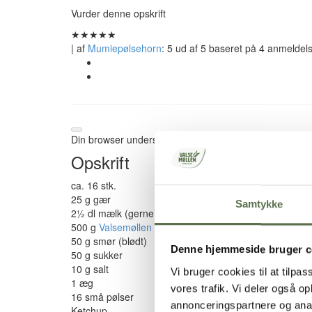
Vurder denne opskrift
★
★
★
★
★
| af
Mumiepølsehorn
:
5
ud af
5
baseret på
4
anmeldels
Din browser understøtter ikke denne funktion
Opskrift
ca. 16 stk.
25 g gær
Samtykke
2½ dl mælk (gerne sødmælk)
500 g
Valsemøllen Økologisk Dansk Hvedemel
50 g smør (blødt)
Denne hjemmeside bruger c
50 g sukker
10 g salt
Vi bruger cookies til at tilpas
1 æg
vores trafik. Vi deler også 
16 små pølser
annonceringspartnere og anal
Ketchup