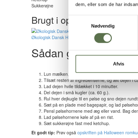
dem, eller som de har indsaml
Sukkerøjne
Brugt i opskriften
Samtykkevalg
Nødvendig
Økologisk Dansk Hvedemel
Sådan gør du
Afvis
Lun mælken, og opløs gær i den lunkne mælk.
Tilsæt resten af ingredienserne, og ælt dejen i c
Lad dejen hvile tildækket i 10 minutter.
Del dejen i små kugler (ca. 60 g.).
Rul hver dejkugle til en pølse og sno dejen rund
Sæt på en plade med bagepapir, og lad pølsehorn
Pensl pølsehornene med æg eller vand. Bag dem v
Lad pølsehornene køle af på en rist.
Sæt sukkerøjne fast med ketchup.
Et godt tip:
Prøv også
opskriften på Halloween romku