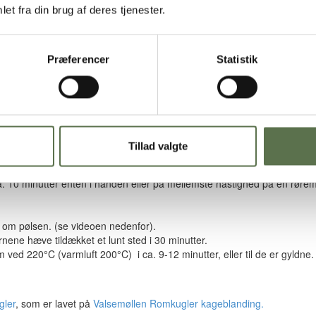
et fra din brug af deres tjenester.
Præferencer
Statistik
Tillad valgte
a. 10 minutter enten i hånden eller på mellemste hastighed på en røremas
t om pølsen. (se videoen nedenfor).
ene hæve tildækket et lunt sted i 30 minutter.
ed 220°C (varmluft 200°C) i ca. 9-12 minutter, eller til de er gyldne.
gler
, som er lavet på
Valsemøllen Romkugler kageblanding.