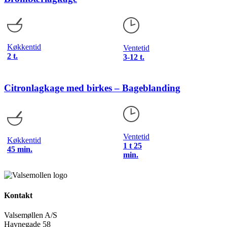
Køkkentid
Ventetid
2 t.
3-12 t.
Citronlagkage med birkes – Bageblanding
Ventetid
Køkkentid
1 t 25
45 min.
min.
Kontakt
Valsemøllen A/S
Havnegade 58