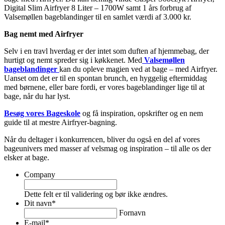
Digital Slim Airfryer 8 Liter – 1700W samt 1 års forbrug af
Valsemøllen bageblandinger til en samlet værdi af 3.000 kr.
Bag nemt med Airfryer
Selv i en travl hverdag er der intet som duften af hjemmebag, der
hurtigt og nemt spreder sig i køkkenet. Med
Valsemøllen
bageblandinger
kan du opleve magien ved at bage – med Airfryer.
Uanset om det er til en spontan brunch, en hyggelig eftermiddag
med børnene, eller bare fordi, er vores bageblandinger lige til at
bage, når du har lyst.
Besøg vores Bageskole
og få inspiration, opskrifter og en nem
guide til at mestre Airfryer-bagning.
Når du deltager i konkurrencen, bliver du også en del af vores
bageunivers med masser af velsmag og inspiration – til alle os der
elsker at bage.
Company
Dette felt er til validering og bør ikke ændres.
Dit navn
*
Fornavn
E-mail
*