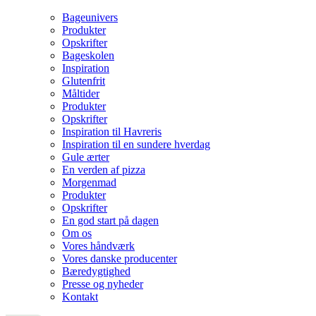
Bageunivers
Produkter
Opskrifter
Bageskolen
Inspiration
Glutenfrit
Måltider
Produkter
Opskrifter
Inspiration til Havreris
Inspiration til en sundere hverdag
Gule ærter
En verden af pizza
Morgenmad
Produkter
Opskrifter
En god start på dagen
Om os
Vores håndværk
Vores danske producenter
Bæredygtighed
Presse og nyheder
Kontakt