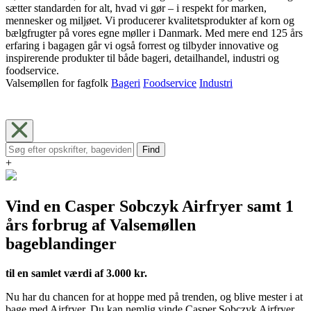
sætter standarden for alt, hvad vi gør – i respekt for marken,
mennesker og miljøet. Vi producerer kvalitetsprodukter af korn og
bælgfrugter på vores egne møller i Danmark. Med mere end 125 års
erfaring i bagagen går vi også forrest og tilbyder innovative og
inspirerende produkter til både bageri, detailhandel, industri og
foodservice.
Valsemøllen for fagfolk
Bageri
Foodservice
Industri
Find
+
Vind en Casper Sobczyk Airfryer samt 1
års forbrug af Valsemøllen
bageblandinger
til en samlet værdi af 3.000 kr.
Nu har du chancen for at hoppe med på trenden, og blive mester i at
bage med Airfryer. Du kan nemlig vinde Casper Sobczyk Airfryer,