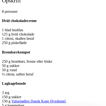
Opskrift
8 personer
Hvid chokoladecreme
1 blad husblas
125 g hvid chokolade
1 citron, skallen heraf
250 g piskefløde
Brombærkompot
250 g brombær, frosne eller friske
50 g sukker
50 g vand
½ citron, saften heraf
Lagkagebunde
3 æg
150 g sukker
150 g
Valsemøllen Dansk Kage Hvedemel
5 g bagepulver