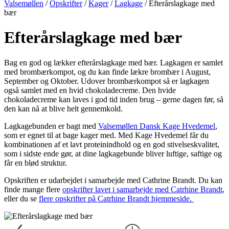
Valsemøllen
/
Opskrifter
/
Kager
/
Lagkage
/
Efterårslagkage med
bær
Efterårslagkage med bær
Bag en god og lækker efterårslagkage med bær. Lagkagen er samlet
med brombærkompot, og du kan finde lækre brombær i August,
September og Oktober. Udover brombærkompot så er lagkagen
også samlet med en hvid chokoladecreme. Den hvide
chokoladecreme kan laves i god tid inden brug – gerne dagen før, så
den kan nå at blive helt gennemkold.
Lagkagebunden er bagt med
Valsemøllen Dansk Kage Hvedemel
,
som er egnet til at bage kager med. Med Kage Hvedemel får du
kombinationen af et lavt proteinindhold og en god stivelseskvalitet,
som i sidste ende gør, at dine lagkagebunde bliver luftige, saftige og
får en blød struktur.
Opskriften er udarbejdet i samarbejde med Cathrine Brandt. Du kan
finde mange flere
opskrifter lavet i samarbejde med Catrhine Brandt
,
eller du se
flere opskrifter på Catrhine Brandt hjemmeside.