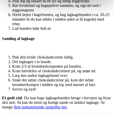
Pisk æg og sukker til en lys og luftig æggesnaps.
Rør hvedemel og bagepulver sammen, og sigt det ned i
æggesnapsen.
Hæld dejen i bageformen, og bag lagkagebunden i ca. 20-25
minutter til du kan stikke i midten uden at få kagedej med
retur.
Lad bunden køle helt af.
Samling af lagkage
Pisk den hvide chokoladecreme luftig.
Del lagkagen i to bunde.
Kom 2/3 af brombærkompotten på bunden.
Kom halvdelen af chokoladecremen på, og smør ud.
Læg den anden lagkagebund over.
Smør det sidste chokoladecreme på, kom det sidste
brombærkompot i midten og top med masser af bær.
Server og nyd!
Et godt råd
: Du kan bage lagkagebunden længe i forvejen og fryse
den ned. Så kan du nemt og hurtigt samle en lækker lagkage. Se
mange
flere lagkagebunde opskrifter her.