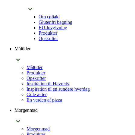
Om cøliaki
Glutenfri bagning
EU-lovgivning
Produkter
Opskrifter
Måltider
Måltider
Produkter
Opskrifter
Inspiration til Havreris
Inspiration til en sundere hverdag
Gule ærter
En verden af pizza
Morgenmad
Morgenmad
Produkter