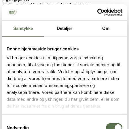
Lidt smør og sukker til at smøre bageformen med
Derudover
1 kagering eller springform ø. 20 cm
Samtykke
Detaljer
Om
250 g friske brombær og blåbær
Brugt i opskriften
Denne hjemmeside bruger cookies
Dansk Kage Hvedemel
Vi bruger cookies til at tilpasse vores indhold og
annoncer, til at vise dig funktioner til sociale medier og til
at analysere vores trafik. Vi deler også oplysninger om
Opskriften er udviklet i samarbejde med
Cathrine Brandt –
surdejsbegejstret bagenørd
din brug af vores hjemmeside med vores partnere inden
for sociale medier, annonceringspartnere og
Sådan gør du
analysepartnere. Vores partnere kan kombinere disse
data med andre oplysninger, du har givet dem, eller som
Hvid chokoladecreme
de har indsamlet fra din brug af deres tjenester.
Samtykkevalg
Læg husblas i blød i rigeligt vand.
Kom hvid chokolade og citronskal i en beholder som du kan
Nødvendig