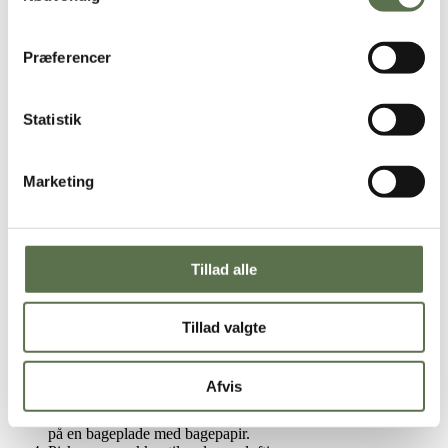
blende i.
Varm fløden op til lige under kogepunktet, og hæld det over
chokoladen.
Præferencer
Rør til homogen, og blend herefter med fx en stavblender til
cremen er helt glat. Kom husholdningsfilm direkte på
overfladen, og stil cremen på køl til helt gennemkold.
Statistik
Brombærkompot
Marketing
Kom alle ingredienserne i en gryde, og lad det simre i ca. 10
minutter til brombærrene er kogt møre. Smag til.
Kom det i en beholder, og lad det køle helt ned.
Tillad alle
Lagkagebund
Tillad valgte
Lagkagebunden bages som én kage og deles i to efter
bagning.
Afvis
Tænd ovnen på 180°C, varmluft.
Smør kageringen med smør, drys med sukker og placer den
på en bageplade med bagepapir.