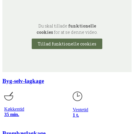
Du skal tillade
funktionelle
cookies
for at se denne video.
Tillad funktionelle cookies
Byg-selv-lagkage
Køkkentid
Ventetid
35 min.
1 t.
Brombærlagkage