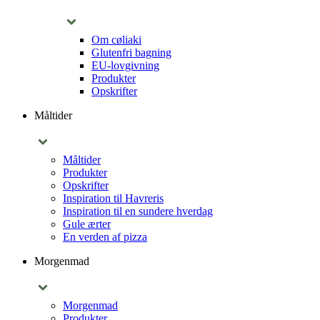
Om cøliaki
Glutenfri bagning
EU-lovgivning
Produkter
Opskrifter
Måltider
Måltider
Produkter
Opskrifter
Inspiration til Havreris
Inspiration til en sundere hverdag
Gule ærter
En verden af pizza
Morgenmad
Morgenmad
Produkter