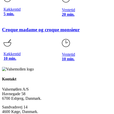
Køkkentid
Ventetid
5 min.
20 min.
Croque madame og croque monsieur
Køkkentid
Ventetid
10 min.
10 min.
Kontakt
Valsemøllen A/S
Havnegade 58
6700 Esbjerg, Danmark.
Sandvadsvej 14
4600 Køge, Danmark.