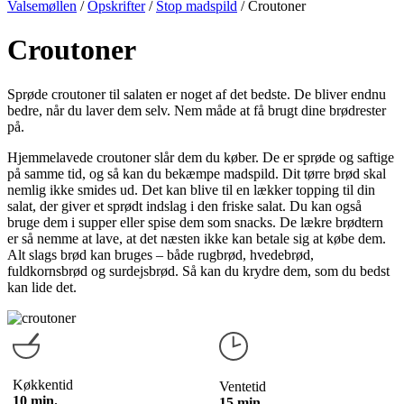
Valsemøllen
/
Opskrifter
/
Stop madspild
/
Croutoner
Croutoner
Sprøde croutoner til salaten er noget af det bedste. De bliver endnu
bedre, når du laver dem selv. Nem måde at få brugt dine brødrester
på.
Hjemmelavede croutoner slår dem du køber. De er sprøde og saftige
på samme tid, og så kan du bekæmpe madspild. Dit tørre brød skal
nemlig ikke smides ud. Det kan blive til en lækker topping til din
salat, der giver et sprødt indslag i den friske salat. Du kan også
bruge dem i supper eller spise dem som snacks. De lækre brødtern
er så nemme at lave, at det næsten ikke kan betale sig at købe dem.
Alt slags brød kan bruges – både rugbrød, hvedebrød,
fuldkornsbrød og surdejsbrød. Så kan du krydre dem, som du bedst
kan lide det.
Køkkentid
Ventetid
10 min.
15 min.