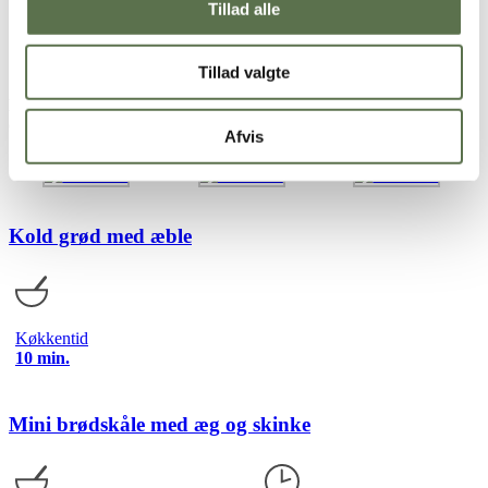
Tillad alle
hvidløg, hvis du ønsker.
Bag dem i ca. 10-12 minutter eller til de er gyldne og sprøde.
Lad dem afkøle helt. Opbevar croutonerne på et glas eller i en
lufttæt beholder
Tillad valgte
Et godt tip:
De sprøde croutoner kan også laves som stave. Så er de
en nem og lækker snack, du kan dyppe i lækre dips.
Afvis
Kold grød med æble
Køkkentid
10 min.
Mini brødskåle med æg og skinke