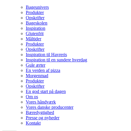
Bageunivers
Produkter
Opskrifter
Bageskolen
Inspiration
Glutenfrit
Måltider
Produkter
Opskrifter
Inspiration til Havreris
Inspiration til en sundere hverdag
Gule ærter
En verden af pizza
Morgenmad
Produkter
Opskrifter
En god start på dagen
Om os
Vores håndværk
Vores danske producenter
Bæredygtighed
Presse og nyheder
Kontakt