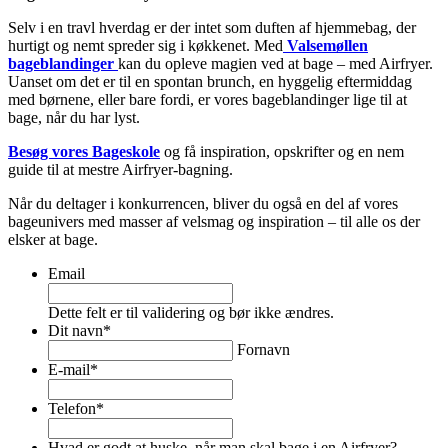
Selv i en travl hverdag er der intet som duften af hjemmebag, der
hurtigt og nemt spreder sig i køkkenet. Med
Valsemøllen
bageblandinger
kan du opleve magien ved at bage – med Airfryer.
Uanset om det er til en spontan brunch, en hyggelig eftermiddag
med børnene, eller bare fordi, er vores bageblandinger lige til at
bage, når du har lyst.
Besøg vores Bageskole
og få inspiration, opskrifter og en nem
guide til at mestre Airfryer-bagning.
Når du deltager i konkurrencen, bliver du også en del af vores
bageunivers med masser af velsmag og inspiration – til alle os der
elsker at bage.
Email
Dette felt er til validering og bør ikke ændres.
Dit navn
*
Fornavn
E-mail
*
Telefon
*
Hvad er godt at huske, når man skal bage i en Airfryer?