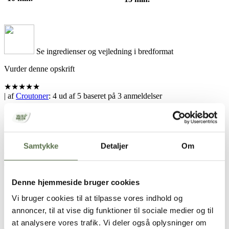
Se ingredienser og vejledning i bredformat
Vurder denne opskrift
★
★
★
★
★
| af
Croutoner
:
4
ud af
5
baseret på
3
anmeldelser
Del med en ven
Samtykke
Detaljer
Om
Hold skærmen tændt
Denne hjemmeside bruger cookies
Vi bruger cookies til at tilpasse vores indhold og
Opskrift
annoncer, til at vise dig funktioner til sociale medier og til
at analysere vores trafik. Vi deler også oplysninger om
4 personer