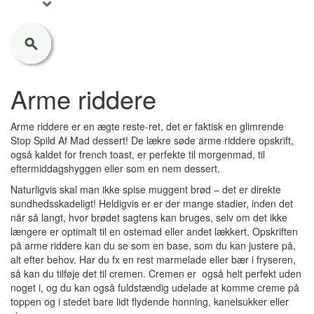
Arme riddere
Arme riddere er en ægte reste-ret, det er faktisk en glimrende
Stop Spild Af Mad dessert! De lækre søde arme riddere opskrift,
også kaldet for french toast, er perfekte til morgenmad, til
eftermiddagshyggen eller som en nem dessert.
Naturligvis skal man ikke spise muggent brød – det er direkte
sundhedsskadeligt! Heldigvis er er der mange stadier, inden det
når så langt, hvor brødet sagtens kan bruges, selv om det ikke
længere er optimalt til en ostemad eller andet lækkert. Opskriften
på arme riddere kan du se som en base, som du kan justere på,
alt efter behov. Har du fx en rest marmelade eller bær i fryseren,
så kan du tilføje det til cremen. Cremen er også helt perfekt uden
noget i, og du kan også fuldstændig udelade at komme creme på
toppen og i stedet bare lidt flydende honning, kanelsukker eller