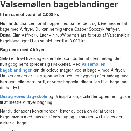
Valsemøllen bageblandinger
til en samlet værdi af 3.000 kr.
Nu har du chancen for at hoppe med på trenden, og blive mester i at
bage med Airfryer. Du kan nemlig vinde Casper Sobczyk Airfryer,
Digital Slim Airfryer 8 Liter – 1700W samt 1 års forbrug af Valsemøllen
bageblandinger til en samlet værdi af 3.000 kr.
Bag nemt med Airfryer
Selv i en travl hverdag er der intet som duften af hjemmebag, der
hurtigt og nemt spreder sig i køkkenet. Med
Valsemøllen
bageblandinger
kan du opleve magien ved at bage – med Airfryer.
Uanset om det er til en spontan brunch, en hyggelig eftermiddag med
børnene, eller bare fordi, er vores bageblandinger lige til at bage, når
du har lyst.
Besøg vores Bageskole
og få inspiration, opskrifter og en nem guide
til at mestre Airfryer-bagning.
Når du deltager i konkurrencen, bliver du også en del af vores
bageunivers med masser af velsmag og inspiration – til alle os der
elsker at bage.