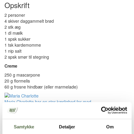
Opskrift
2 personer
4 skiver daggammelt brød
2 stk æg
1 dl mælk
1 spsk sukker
1 tsk kardemomme
1 nip salt
2 spsk smør til stegning
Creme
250 g mascarpone
20 g flormelis
60 g frosne hindbær (eller marmelade)
Maria Charlotte har en stor kærlighed for mad.
Ud over Marias kærlighed for mad, så går Maria ind for
bæredygtighed og at undgå madspild.
Sådan gør du
Samtykke
Detaljer
Om