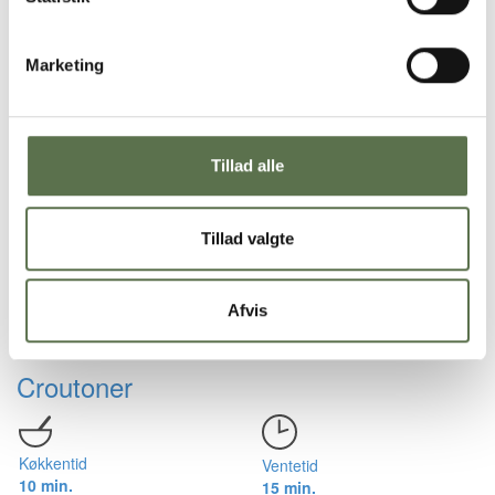
Cæsarsalat
Marketing
Køkkentid
Ventetid
15 min.
15 min.
Tillad alle
Mini focaccia med fyld – bageblanding
Tillad valgte
Køkkentid
Ventetid
Afvis
30 min.
8 - 24 t.
Croutoner
Køkkentid
Ventetid
10 min.
15 min.