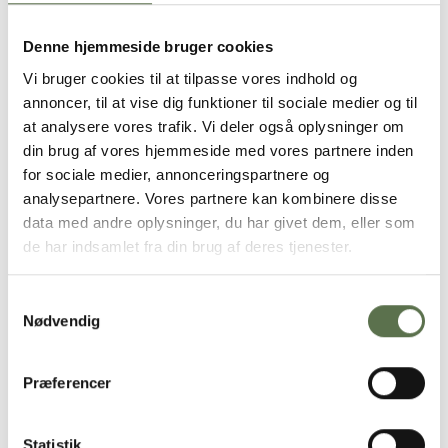
Æg, mælk, kardemomme, salt og sukker piskes godt
sammen.
Denne hjemmeside bruger cookies
Dyp brødskiverne i blandingen på begge sider – bare kort,
så de ikke suger for meget og bliver bløde.
Vi bruger cookies til at tilpasse vores indhold og
Varm en pande op på middelvarme med smør og steg dem
annoncer, til at vise dig funktioner til sociale medier og til
i 1,5-2 minutter på hver side, til de er gyldne.
at analysere vores trafik. Vi deler også oplysninger om
Rør mascarpone, hindbær og flormelis sammen til en
din brug af vores hjemmeside med vores partnere inden
creme.
Server dine arme riddere med friske bær (hvis du har), lidt
for sociale medier, annonceringspartnere og
sirup og friske bær, alt efter hvad der er i sæson.
analysepartnere. Vores partnere kan kombinere disse
data med andre oplysninger, du har givet dem, eller som
Et godt tip
: Cremen kan tilpasses årstiden. Har du fx ingen
hindbær, men en æblekompot eller ribsgele stående, kan det
de har indsamlet fra din brug af deres tjenester.
også sagtens bruges. Server også cremen som tilbehør til vafler,
pandekager eller is.
Samtykkevalg
Nødvendig
Præferencer
Statistik