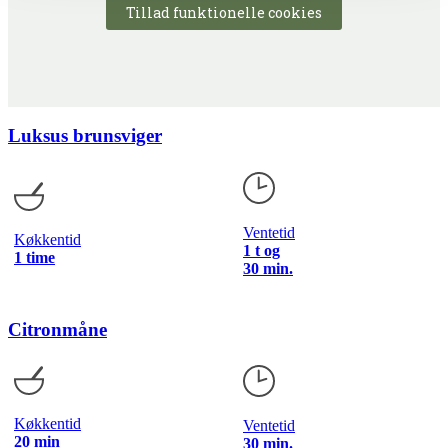
Tillad funktionelle cookies
Luksus brunsviger
Ventetid
Køkkentid
1 t og
1 time
30 min.
Citronmåne
Køkkentid
Ventetid
20 min
30 min.