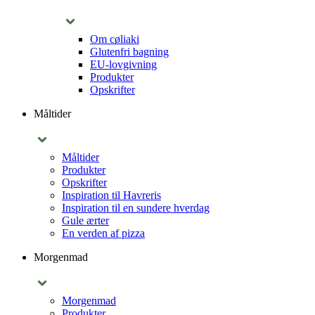
Om cøliaki
Glutenfri bagning
EU-lovgivning
Produkter
Opskrifter
Måltider
Måltider
Produkter
Opskrifter
Inspiration til Havreris
Inspiration til en sundere hverdag
Gule ærter
En verden af pizza
Morgenmad
Morgenmad
Produkter