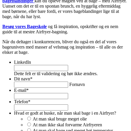
bageblandinger
kan du opleve magien ved at bage – med Airfryer.
Uanset om det er til en spontan brunch, en hyggelig eftermiddag
med børnene, eller bare fordi, er vores bageblandinger lige til at
bage, når du har lyst.
Besøg vores Bageskole
og få inspiration, opskrifter og en nem
guide til at mestre Airfryer-bagning.
Når du deltager i konkurrencen, bliver du også en del af vores
bageunivers med masser af velsmag og inspiration – til alle os der
elsker at bage.
LinkedIn
Dette felt er til validering og bør ikke ændres.
Dit navn
*
Fornavn
E-mail
*
Telefon
*
Hvad er godt at huske, når man skal bage i en Airfryer?
At man skal bruge meget olie
At man ikke skal forvarme Airfryeren
At man skal bage ved meget høj temperatur