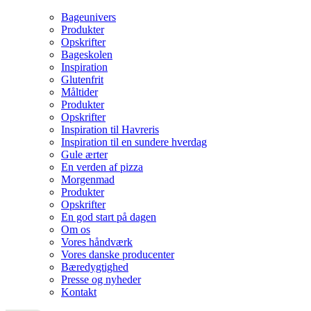
Bageunivers
Produkter
Opskrifter
Bageskolen
Inspiration
Glutenfrit
Måltider
Produkter
Opskrifter
Inspiration til Havreris
Inspiration til en sundere hverdag
Gule ærter
En verden af pizza
Morgenmad
Produkter
Opskrifter
En god start på dagen
Om os
Vores håndværk
Vores danske producenter
Bæredygtighed
Presse og nyheder
Kontakt