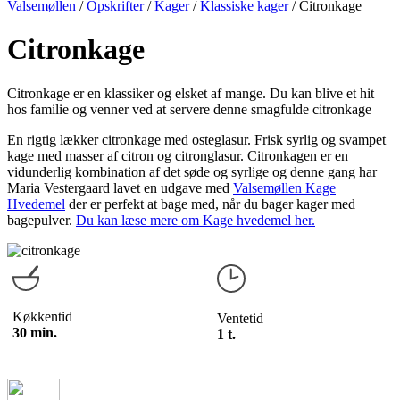
Valsemøllen
/
Opskrifter
/
Kager
/
Klassiske kager
/
Citronkage
Citronkage
Citronkage er en klassiker og elsket af mange. Du kan blive et hit
hos familie og venner ved at servere denne smagfulde citronkage
En rigtig lækker citronkage med osteglasur. Frisk syrlig og svampet
kage med masser af citron og citronglasur. Citronkagen er en
vidunderlig kombination af det søde og syrlige og denne gang har
Maria Vestergaard lavet en udgave med
Valsemøllen Kage
Hvedemel
der er perfekt at bage med, når du bager kager med
bagepulver.
Du kan læse mere om Kage hvedemel her.
Køkkentid
Ventetid
30 min.
1 t.