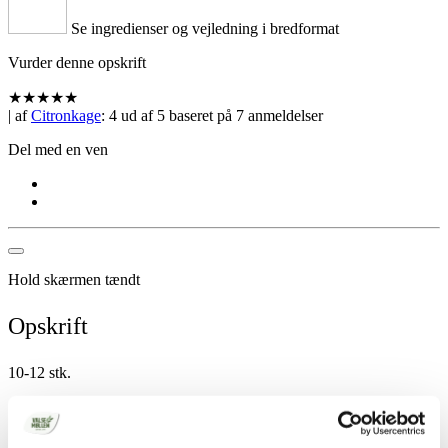
Se ingredienser og vejledning i bredformat
Vurder denne opskrift
★
★
★
★
★
| af
Citronkage
:
4
ud af
5
baseret på
7
anmeldelser
Del med en ven
Hold skærmen tændt
Opskrift
10-12 stk.
150 g smør
150 g sukker
100 g marcipan