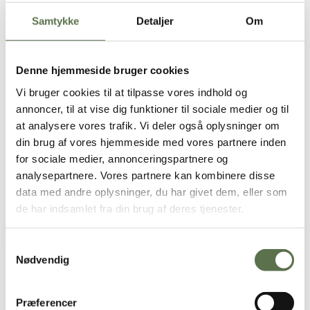
4 æg
Samtykke
Detaljer
Om
skal af to citroner
150 g hvedemel
2 tsk. Bagepulver
Smør til formen
Denne hjemmeside bruger cookies
Glasur
Vi bruger cookies til at tilpasse vores indhold og
200 g flødeost
200 g flormelis
annoncer, til at vise dig funktioner til sociale medier og til
saften fra en halv citron
at analysere vores trafik. Vi deler også oplysninger om
din brug af vores hjemmeside med vores partnere inden
Pynt
Skal af 2 citroner
for sociale medier, annonceringspartnere og
En lille håndfuld pistacienødder
analysepartnere. Vores partnere kan kombinere disse
data med andre oplysninger, du har givet dem, eller som
Brugt i opskriften
de har indsamlet fra din brug af deres tjenester.
Dansk Kage Hvedemel
Samtykkevalg
Nødvendig
Opskriften er udviklet i samarbejde med Maria Vestergaard –
Madblogger med fokus på ‘hjemmebag på den nemme måde’
Sådan gør du
Præferencer