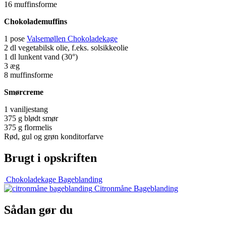
16 muffinsforme
Chokolademuffins
1 pose
Valsemøllen Chokoladekage
2 dl vegetabilsk olie, f.eks. solsikkeolie
1 dl lunkent vand (30°)
3 æg
8 muffinsforme
Smørcreme
1 vaniljestang
375 g blødt smør
375 g flormelis
Rød, gul og grøn konditorfarve
Brugt i opskriften
Chokoladekage Bageblanding
Citronmåne Bageblanding
Sådan gør du