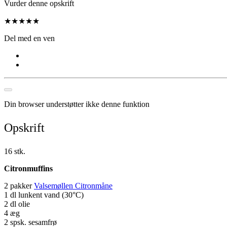
Vurder denne opskrift
★
★
★
★
★
Del med en ven
Din browser understøtter ikke denne funktion
Opskrift
16 stk.
Citronmuffins
2 pakker
Valsemøllen Citronmåne
1 dl lunkent vand (30°C)
2 dl olie
4 æg
2 spsk. sesamfrø