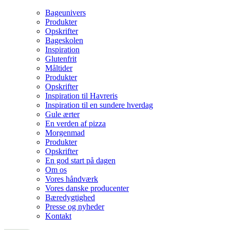
Bageunivers
Produkter
Opskrifter
Bageskolen
Inspiration
Glutenfrit
Måltider
Produkter
Opskrifter
Inspiration til Havreris
Inspiration til en sundere hverdag
Gule ærter
En verden af pizza
Morgenmad
Produkter
Opskrifter
En god start på dagen
Om os
Vores håndværk
Vores danske producenter
Bæredygtighed
Presse og nyheder
Kontakt