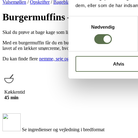
Valsemøllen
/
Opskrifter
/
Bageblandinger
/
Kageblandinger
/
Burgerm
dem, eller som de har indsaml
Burgermuffins – bageblanding
Samtykkevalg
Nødvendig
Skal du prøve at bage kage som ligner mad? Så prøv disse flotte og sj
Med en burgermuffin får du en burgerbolle, bøf, salat, ketchup og se
lavet af en lækker smørcreme, hvor der bliver tilsat henholdsvis rød, g
Du kan finde flere
nemme, seje og kreative opskrifter bagt med Valse
Afvis
Køkkentid
45 min
Se ingredienser og vejledning i bredformat