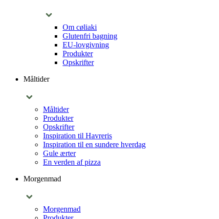
Om cøliaki
Glutenfri bagning
EU-lovgivning
Produkter
Opskrifter
Måltider
Måltider
Produkter
Opskrifter
Inspiration til Havreris
Inspiration til en sundere hverdag
Gule ærter
En verden af pizza
Morgenmad
Morgenmad
Produkter