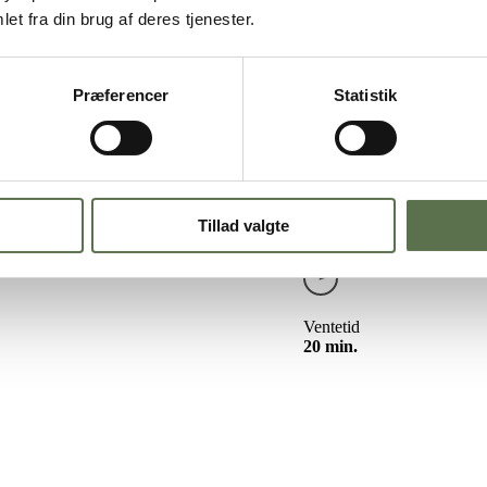
uffins – bageblanding
et fra din brug af deres tjenester.
Præferencer
Statistik
ove burgermuffins sliders som du f.eks. kan servere til børnefødselsdag
nnep. Brugerbollen er lavet med
Valsemøllen Citronmåne
, og bøffen er
ul og grøn frugtfarve.
møllen kageblandinger, her.
Tillad valgte
Ventetid
20 min.