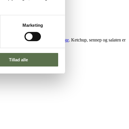
Marketing
en.
 lavet med
Valsemøllen Chokoladekage
. Ketchup, sennep og salaten er
Tillad alle