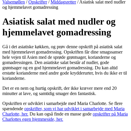
Valsemøllen
/
Opskrifter
/
Middagsretter
/
Asiatisk salat med nudler
og hjemmelavet gomadressing
Asiatisk salat med nudler og
hjemmelavet gomadressing
Gå i det asiatiske køkken, og prøv denne opskrift på asiatisk salat
med hjemmelavet gomadressing. Opskriften får dine smagssanser
hele vejen til Asien med de sprøde grøntsager, korianderne og
gomadressingen. Den asiatiske salat består af nudler, gode
grøntsager og en god hjemmelavet gomadressing. Du kan altid
erstatte korianderne med andre gode krydderurter, hvis du ikke er til
korianderne.
Det er en nem og hurtig opskrift, der ikke kræver mere end 20
minutter at lave, og samtidig smager den fantastisk.
Opskriften er udviklet i samarbejde med Maria Charlotte. Se flere
spændende
opskrifter, som vi har udviklet i samarbejde med Maria
Charlotte, her.
Du kan også finde en masse gode
opskrifter på Maria
Charlottes egen hjemmeside, her.