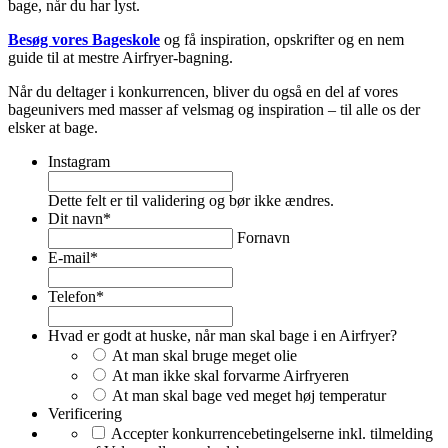
bage, når du har lyst.
Besøg vores Bageskole
og få inspiration, opskrifter og en nem
guide til at mestre Airfryer-bagning.
Når du deltager i konkurrencen, bliver du også en del af vores
bageunivers med masser af velsmag og inspiration – til alle os der
elsker at bage.
Instagram
Dette felt er til validering og bør ikke ændres.
Dit navn
*
Fornavn
E-mail
*
Telefon
*
Hvad er godt at huske, når man skal bage i en Airfryer?
At man skal bruge meget olie
At man ikke skal forvarme Airfryeren
At man skal bage ved meget høj temperatur
Verificering
Accepter konkurrencebetingelserne inkl. tilmelding