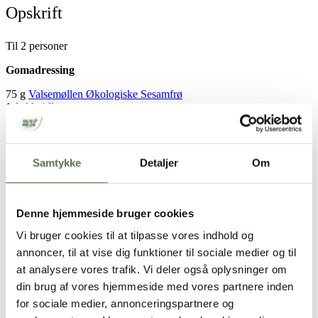
Opskrift
Til 2 personer
Gomadressing
75 g
Valsemøllen Økologiske Sesamfrø
1 fed hvidløg
15 g soyasauce
25 g sukker
20 g eddike
30 g smagsneutral olie, fx vindruekerneolie eller solsikkeolie
Samtykke
Detaljer
Om
10 g sesamolie
10-14 spsk. vand
Salat
Denne hjemmeside bruger cookies
¼ spidskål
Vi bruger cookies til at tilpasse vores indhold og
3 mellemstore gulerødder
annoncer, til at vise dig funktioner til sociale medier og til
½ peberfrugt
at analysere vores trafik. Vi deler også oplysninger om
2 forårsløg
150 g fuldkornsnudler
din brug af vores hjemmeside med vores partnere inden
1 bundt koriander
for sociale medier, annonceringspartnere og
1 lime