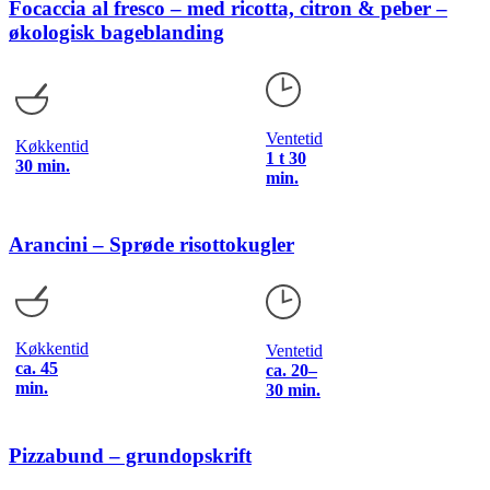
Focaccia al fresco – med ricotta, citron & peber –
økologisk bageblanding
Ventetid
Køkkentid
1 t 30
30 min.
min.
Arancini – Sprøde risottokugler
Køkkentid
Ventetid
ca. 45
ca. 20–
min.
30 min.
Pizzabund – grundopskrift