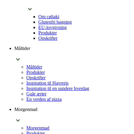
Om cøliaki
Glutenfri bagning
EU-lovgivning
Produkter
Opskrifter
Måltider
Måltider
Produkter
Opskrifter
Inspiration til Havreris
Inspiration til en sundere hverdag
Gule ærter
En verden af pizza
Morgenmad
Morgenmad
Produkter