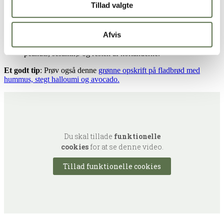
Tillad valgte
Kog nudlerne i letsaltet vand i ca. 1 minut mindre end anvist
på pakken.
Vend nudler sammen med spidskål, gulerødder, peberfrugt,
Afvis
forårsløg og halvdelen af korianderne.
Kom limesaft ud over, og anret i en skål med gomadressing,
peanuts, sesamfrø og resten af korianderne.
Et godt tip
: Prøv også denne
grønne opskrift på fladbrød med
hummus, stegt halloumi og avocado.
Du skal tillade
funktionelle
cookies
for at se denne video.
Tillad funktionelle cookies