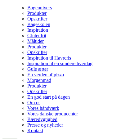
Bageunivers
Produkter
Opskrifter
Bageskolen
Inspiration
Glutenfrit
Måltider
Produkter
Opskrifter
Inspiration til Havreris
Inspiration til en sundere hverdag
Gule ærter
En verden af pizza
Morgenmad
Produkter
Opskrifter
En god start på dagen
Om os
Vores håndværk
Vores danske producenter
Bæredygtighed
Presse og nyheder
Kontakt