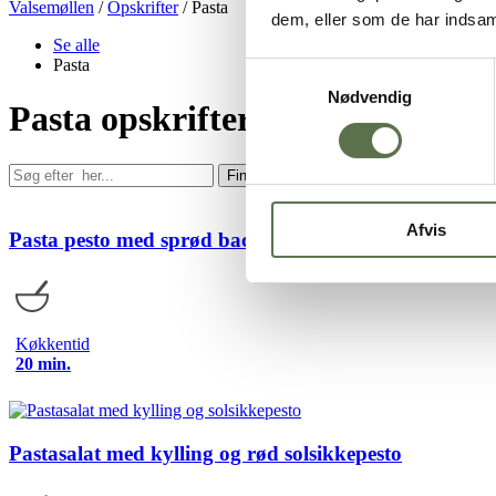
Valsemøllen
/
Opskrifter
/
Pasta
dem, eller som de har indsaml
Se alle
Pasta
Samtykkevalg
Nødvendig
Pasta opskrifter med smag
Find
Afvis
Pasta pesto med sprød bacon
Køkkentid
20 min.
Pastasalat med kylling og rød solsikkepesto