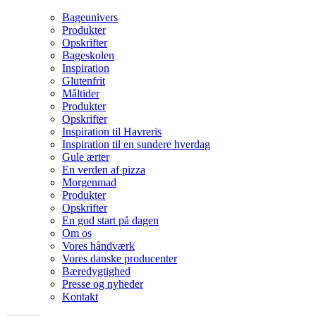
Bageunivers
Produkter
Opskrifter
Bageskolen
Inspiration
Glutenfrit
Måltider
Produkter
Opskrifter
Inspiration til Havreris
Inspiration til en sundere hverdag
Gule ærter
En verden af pizza
Morgenmad
Produkter
Opskrifter
En god start på dagen
Om os
Vores håndværk
Vores danske producenter
Bæredygtighed
Presse og nyheder
Kontakt