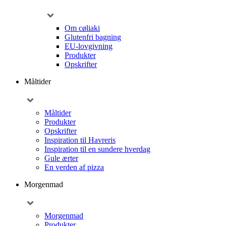
Om cøliaki
Glutenfri bagning
EU-lovgivning
Produkter
Opskrifter
Måltider
Måltider
Produkter
Opskrifter
Inspiration til Havreris
Inspiration til en sundere hverdag
Gule ærter
En verden af pizza
Morgenmad
Morgenmad
Produkter