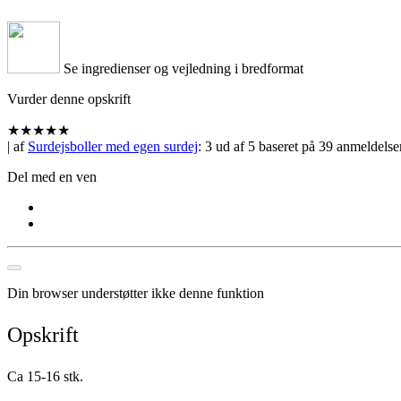
Se ingredienser og vejledning i bredformat
Vurder denne opskrift
★
★
★
★
★
| af
Surdejsboller med egen surdej
:
3
ud af
5
baseret på
39
anmeldelse
Del med en ven
Din browser understøtter ikke denne funktion
Opskrift
Ca 15-16 stk.