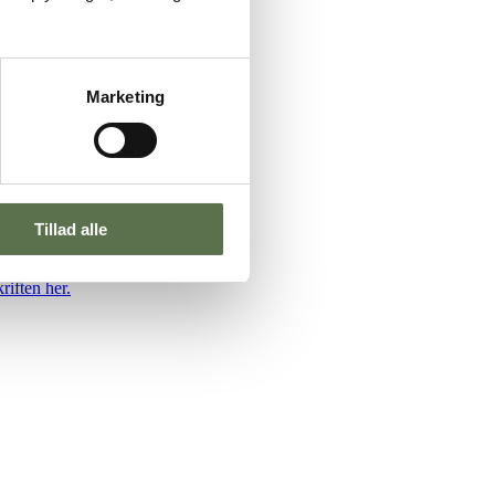
Marketing
Tillad alle
i smagen og en god elastisk krumme.
riften her.