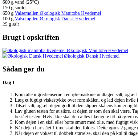
600 g vand (25°C)
150 g surdej
650 g
Valsemøllen Økologisk Manitoba Hvedemel
100 g
Valsemøllen Økologisk Dansk Hvedemel
25 g salt
Brugt i opskriften
Økologisk Manitoba Hvedemel
Økologisk Dansk Hvedemel
Sådan gør du
Dag 1
Kom alle ingredienserne i en røremaskine undtagen salt, og ælt
Læg et fugtigt viskestykke over røre skålen, og lad dejen hvile i
Tilsæt salt, og ælt dejen godt til den slipper skålens kanter og 
Lav gluten testen for at sikre, at dejen er som den skal være. Ta
bestået testen. Hvis ikke skal den æltes i længere tid på rørema
Kom dejen i en skål eller bøtte smurt med olie, med fugtigt visk
Når dejen har stået 1 time skal den foldes. Dette gøres 2 gang
Når dejen er vokset til dobbelt størrelse, skal den på køl til dag