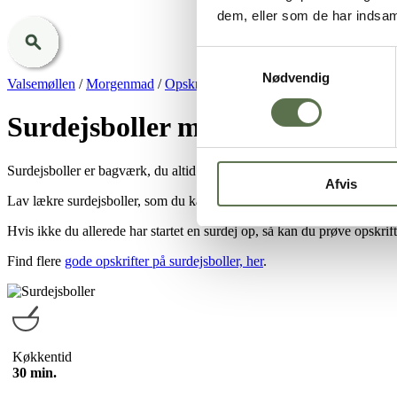
dem, eller som de har indsaml
Samtykkevalg
Nødvendig
Valsemøllen
/
Morgenmad
/
Opskrifter
/
Surdejsboller med egen surde
Surdejsboller med egen surdej
Surdejsboller er bagværk, du altid kan servere. Server dem til morgenm
Afvis
Lav lækre surdejsboller, som du kan bruge til mange måltider. Surdejsbo
Hvis ikke du allerede har startet en surdej op, så kan du prøve opskri
Find flere
gode opskrifter på surdejsboller, her
.
Køkkentid
30 min.