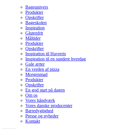
Bageunivers
Produkter
Opskrifter
Bageskolen
Inspiration
Glutenfrit
Måltider
Produkter
Opskrifter
Inspiration til Havreris
Inspiration til en sundere hverdag
Gule ærter
En verden af pizza
Morgenmad
Produkter
Opskrifter
En god start på dagen
Om os
Vores håndværk
Vores danske producenter
Bæredygtighed
Presse og nyheder
Kontakt