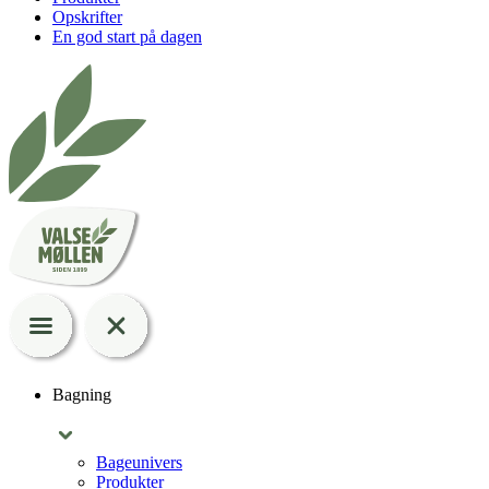
Opskrifter
En god start på dagen
Bagning
Bageunivers
Produkter