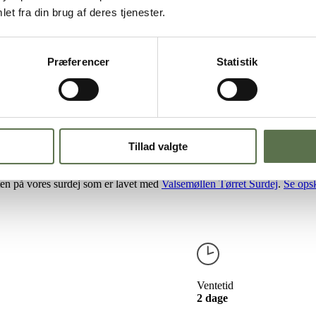
et fra din brug af deres tjenester.
Præferencer
Statistik
j
ad, eftermiddagsmad eller til de varme retter til aftensmaden.
Tillad valgte
ller er karakteriseret ved deres flotte lufthuller, deres let syrlighed 
ften på vores surdej som er lavet med
Valsemøllen Tørret Surdej
.
Se opsk
Ventetid
2 dage