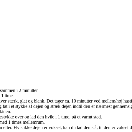
 sammen i 2 minutter.
 1 time.
bliver stærk, glat og blank. Det tager ca. 10 minutter ved mellem/høj hast
g fat i et stykke af dejen og stræk dejen indtil den er nærmest gennemsig
skinen.
estykke over og lad den hvile i 1 time, på et varmt sted.
e med 1 times mellemrum.
en efter. Hvis ikke dejen er vokset, kan du lad den stå, til den er vokset