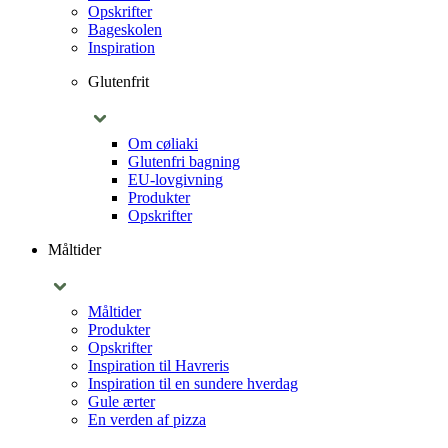
Opskrifter
Bageskolen
Inspiration
Glutenfrit
Om cøliaki
Glutenfri bagning
EU-lovgivning
Produkter
Opskrifter
Måltider
Måltider
Produkter
Opskrifter
Inspiration til Havreris
Inspiration til en sundere hverdag
Gule ærter
En verden af pizza