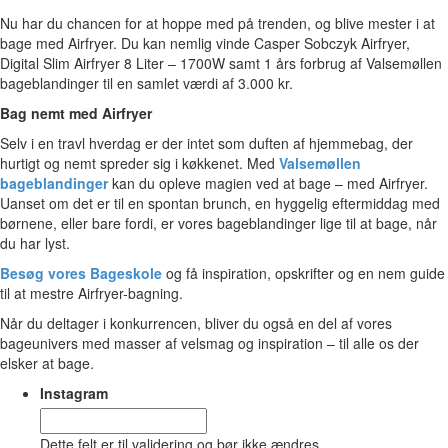
Nu har du chancen for at hoppe med på trenden, og blive mester i at
bage med Airfryer. Du kan nemlig vinde Casper Sobczyk Airfryer,
Digital Slim Airfryer 8 Liter – 1700W samt 1 års forbrug af Valsemøllen
bageblandinger til en samlet værdi af 3.000 kr.
Bag nemt med Airfryer
Selv i en travl hverdag er der intet som duften af hjemmebag, der
hurtigt og nemt spreder sig i køkkenet. Med
Valsemøllen
bageblandinger
kan du opleve magien ved at bage – med Airfryer.
Uanset om det er til en spontan brunch, en hyggelig eftermiddag med
børnene, eller bare fordi, er vores bageblandinger lige til at bage, når
du har lyst.
Besøg vores Bageskole
og få inspiration, opskrifter og en nem guide
til at mestre Airfryer-bagning.
Når du deltager i konkurrencen, bliver du også en del af vores
bageunivers med masser af velsmag og inspiration – til alle os der
elsker at bage.
Instagram
Dette felt er til validering og bør ikke ændres.