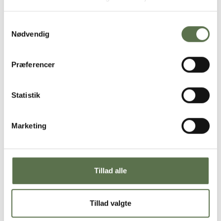
der går hul på dejen, har din dej bestået testen. Hvis ikke
skal den æltes i længere tid på røremaskinen.
Kom dejen i en olieret skål eller kondibøtte og lad dejen
Samtykkevalg
hæve tildækket i ca. en time ved stuetemperatur.
Nødvendig
Fold dejen – dette skal gøres 2 gange med 1 times
mellemrum.
Når dejen er vokset til dobbelt størrelse, skal den på køl til
Præferencer
dagen efter. Hvis ikke dejen er vokset, kan du lade den stå,
til den er vokset til dobbelt størrelse, og kom på køl
efterfølgende.
Statistik
Dag 2
Tænd ovnen på 250°C varmluft.
Marketing
Hæld dejen forsigtigt ud på et meldrysset bord, og del
forsigtigt dejen i ca. 15 – 16 stk.
Kom surdejsstykkerne på en bageplade med bagepapir.
Bag bollerne i ovnen i ca. 10 – 12 minutter til de er gyldne.
Tillad alle
Et godt tip:
Har du et bagestål? Så kan du bruge bagestålet,
som med den høje varme er med til at surdejsbollerne hæver op,
får flotte lufthuller og får en sprød bund.
Tillad valgte
Surdejsboller med chiafrø