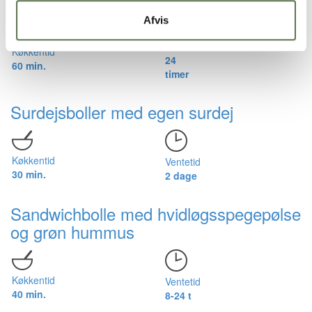
Afvis
Ventetid
Køkkentid
24
60 min.
timer
Surdejsboller med egen surdej
Køkkentid
Ventetid
30 min.
2 dage
Sandwichbolle med hvidløgsspegepølse
og grøn hummus
Køkkentid
Ventetid
40 min.
8-24 t