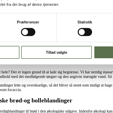
et fra din brug af deres tjenester.
Præferencer
Statistik
Tillad valgte
 det hele? Der er ingen grund til at lade sig begrænse. Vi har nemlig ma
s indhold med det medfølgende tørgær og den angivne mængde vand. Så g
blandinger lette og overskuelige, så det bliver så nemt som muligt at bag
åsom focaccia.
ske brød-og bolleblandinger
ærdigblandinger til brød i den økologiske udgave. Indenfor økologi kan