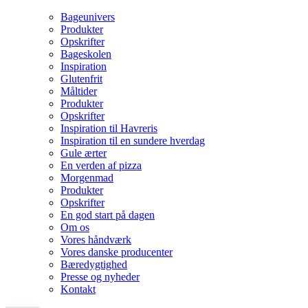
Bageunivers
Produkter
Opskrifter
Bageskolen
Inspiration
Glutenfrit
Måltider
Produkter
Opskrifter
Inspiration til Havreris
Inspiration til en sundere hverdag
Gule ærter
En verden af pizza
Morgenmad
Produkter
Opskrifter
En god start på dagen
Om os
Vores håndværk
Vores danske producenter
Bæredygtighed
Presse og nyheder
Kontakt