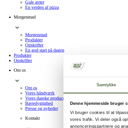
Gule ærter
En verden af pizza
Morgenmad
Morgenmad
Produkter
Opskrifter
En god start på dagen
Produkter
Opskrifter
Om os
Samtykke
Om os
Vores håndværk
Vores danske producenter
Bæredygtighed
Denne hjemmeside bruger c
Presse og nyheder
Vi bruger cookies til at tilpas
Kontakt
vores trafik. Vi deler også 
annonceringspartnere og anal