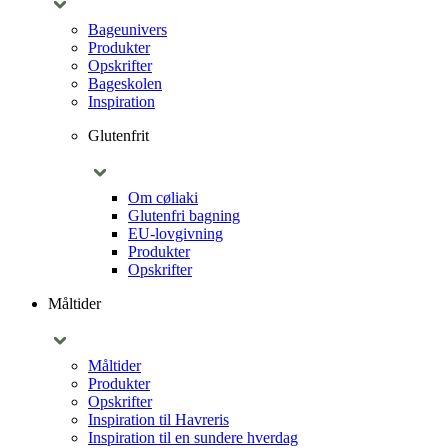
Bageunivers
Produkter
Opskrifter
Bageskolen
Inspiration
Glutenfrit
Om cøliaki
Glutenfri bagning
EU-lovgivning
Produkter
Opskrifter
Måltider
Måltider
Produkter
Opskrifter
Inspiration til Havreris
Inspiration til en sundere hverdag