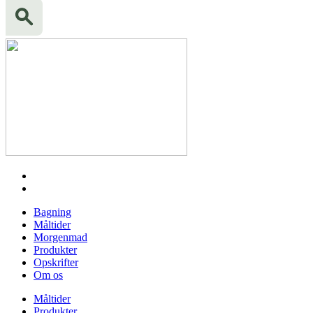
Bagning
Måltider
Morgenmad
Produkter
Opskrifter
Om os
Måltider
Produkter