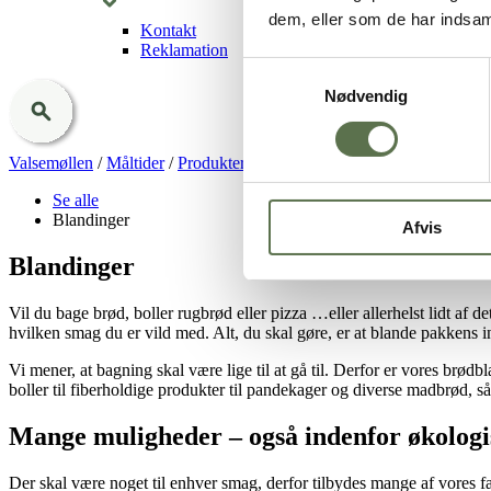
dem, eller som de har indsaml
Kontakt
Reklamation
Samtykkevalg
Nødvendig
Valsemøllen
/
Måltider
/
Produkter
Se alle
Blandinger
Afvis
Blandinger
Vil du bage brød, boller rugbrød eller pizza …eller allerhelst lidt af
hvilken smag du er vild med. Alt, du skal gøre, er at blande pakken
Vi mener, at bagning skal være lige til at gå til. Derfor er vores brød
boller til fiberholdige produkter til pandekager og diverse madbrød, s
Mange muligheder – også indenfor økologi
Der skal være noget til enhver smag, derfor tilbydes mange af vores f