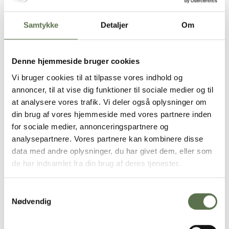
Fødevarestyrelsen anbefaler mindst 90 g fuldkorn om dagen –
gerne mere – som en del af en varieret kost. Produktet indeholder
40,5 g fuldkorn pr. 100 g brød, når det tilberedes efter opskriften
Samtykke
Detaljer
Om
på pakken.
Opbevaring
Denne hjemmeside bruger cookies
Tørt, ikke for varmt og ikke sammen med stærkt lugtende varer.
Vi bruger cookies til at tilpasse vores indhold og
annoncer, til at vise dig funktioner til sociale medier og til
Næringsindhold pr. 100g
at analysere vores trafik. Vi deler også oplysninger om
din brug af vores hjemmeside med vores partnere inden
Melblanding
Færdigbagt grovkernerugbrød
for sociale medier, annonceringspartnere og
analysepartnere. Vores partnere kan kombinere disse
Energi
1430 kJ/ 342 kcal
data med andre oplysninger, du har givet dem, eller som
Fedt
4,6 g
- heraf mættede fedtsyrer
0,7 g
de har indsamlet fra din brug af deres tjenester.
Kulhydrat
57 g
- heraf sukkerarter
3,7 g
Samtykkevalg
Kostfibre
13 g
Nødvendig
Protein
11 g
Salt
1,80 g