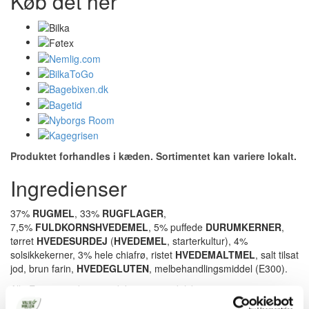
Køb det her
Produktet forhandles i kæden. Sortimentet kan variere lokalt.
Ingredienser
37%
RUGMEL
, 33%
RUGFLAGER
,
7,5%
FULDKORNSHVEDEMEL
, 5% puffede
DURUMKERNER
,
tørret
HVEDESURDEJ
(
HVEDEMEL
, starterkultur), 4%
solsikkekerner, 3% hele chiafrø, ristet
HVEDEMALTMEL
, salt tilsat
jod, brun farin,
HVEDEGLUTEN
, melbehandlingsmiddel (E300).
Alle E-numre i dette produkt er vegetabilsk.