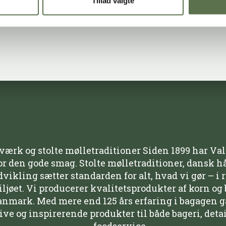
Tillad valgte
ærk og stolte mølletraditioner Siden 1899 har Va
or den gode smag. Stolte mølletraditioner, dansk 
ikling sætter standarden for alt, hvad vi gør – i 
jøet. Vi producerer kvalitetsprodukter af korn og 
anmark. Med mere end 125 års erfaring i bagagen gå
ive og inspirerende produkter til både bageri, deta