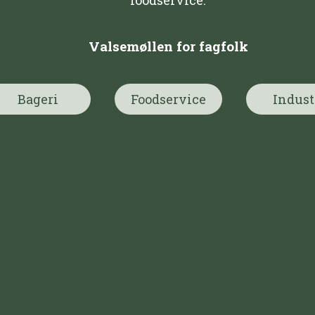
foodservice.
Valsemøllen for fagfolk
Bageri
Foodservice
Indust