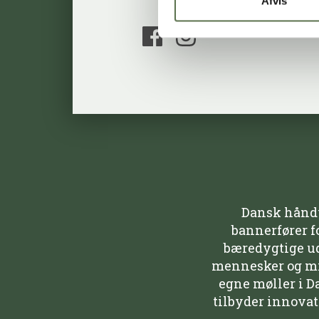
Afvis
Dansk håndv
bannerfører f
bæredygtige udv
mennesker og mil
egne møller i D
tilbyder innovat