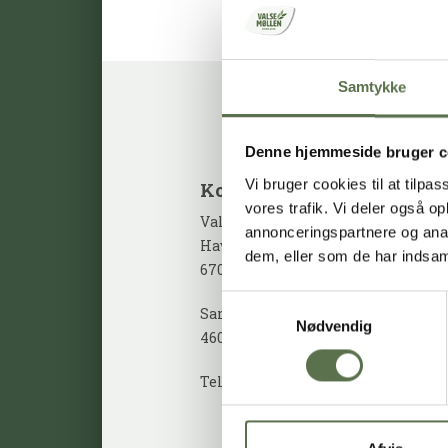
Samtykke
Denne hjemmeside bruger c
Vi bruger cookies til at tilpas
kontakt
vores trafik. Vi deler også 
Valsemøllen A/S
annonceringspartnere og anal
Havnegade 58
dem, eller som de har indsaml
6700 Esbjerg, Danmark.
Samtykkevalg
Sandvadsvej 14
Nødvendig
4600 Køge, Danmark.
Telefon: 7610 3300