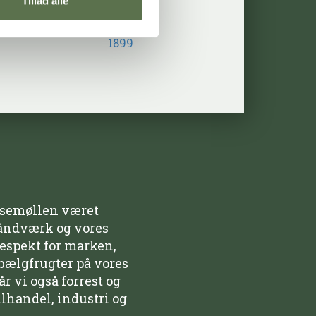
Tillad alle
lsemøllen været
håndværk og vores
respekt for marken,
bælgfrugter på vores
r vi også forrest og
ilhandel, industri og