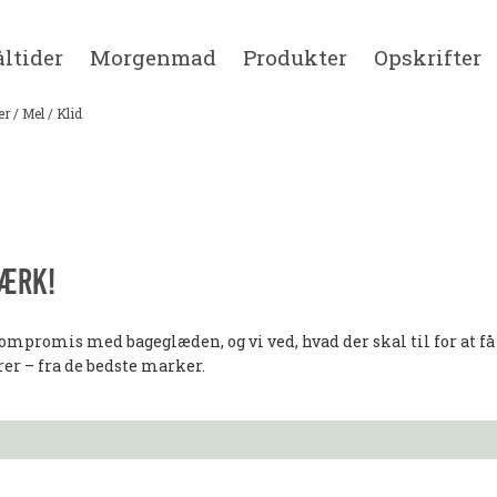
ltider
Morgenmad
Produkter
Opskrifter
er
/
Mel
/
Klid
ærk!
ompromis med bageglæden, og vi ved, hvad der skal til for at f
rer – fra de bedste marker.