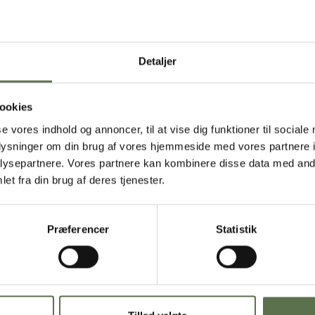
Detaljer
ookies
se vores indhold og annoncer, til at vise dig funktioner til sociale
presse
bagning
oplysninger om din brug af vores hjemmeside med vores partnere i
Valsemøllen billedbank
Inspiration
ysepartnere. Vores partnere kan kombinere disse data med andr
Nyheder
Opskrifter
et fra din brug af deres tjenester.
Produkter
nyhedsbreve
Bageskolen
Præferencer
Statistik
Tilmeld nyhedsbrev her
morgenmad
for fagfolk
Inspiration
Opskrifter
Valsemøllen for fagfolk
Produkter
Kvalitet og certificeringer