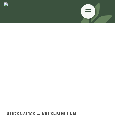
Rugsnacks – Valsemøllen