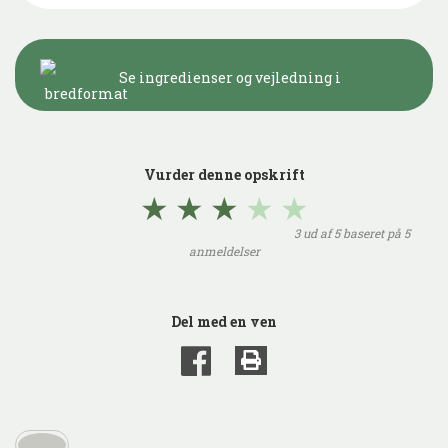
Se ingredienser og vejledning i
bredformat
Vurder denne opskrift
★
★
★
★
★
3
ud af
5
baseret på
5
anmeldelser
Del med en ven