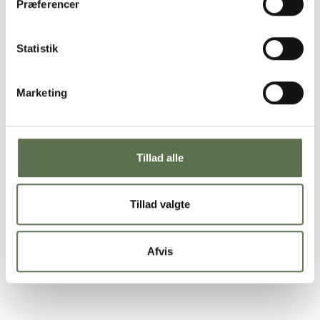
Præferencer
Statistik
Marketing
Roti – indisk inspireret pandebrød med
hummus
Tillad alle
Køkkentid
Ventetid
25 min.
30 min.
Tillad valgte
Afvis