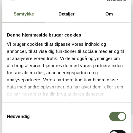
Fremgangsmåde
Samtykke
Detaljer
Om
Bland posens indhold med Valsemøllen tørgær i en skål
og tilsæt vand.
Denne hjemmeside bruger cookies
Ælt dejen i mindst 5 minutter i en røremaskine ved
laveste hastighed eller med en håndmixer på
Vi bruger cookies til at tilpasse vores indhold og
mellemste trin. Vær opmærksom på, at dejen kan føles
annoncer, til at vise dig funktioner til sociale medier og til
våd.
at analysere vores trafik. Vi deler også oplysninger om
Tilsæt resten af ingredienser til dejen og rør det
din brug af vores hjemmeside med vores partnere inden
sammen.
for sociale medier, annonceringspartnere og
Form 20 små boller med en fugtig ske, sæt dem på en
analysepartnere. Vores partnere kan kombinere disse
bageplade med bagepapir, og lad den hæve tildækket i
data med andre oplysninger, du har givet dem, eller som
60 minutter ved stuetemperatur.
de har indsamlet fra din brug af deres tjenester.
Bag dem i en forvarmet ovn ved 200°C (varmluft 175°C) i
ca. 25-30 minutter.
Samtykkevalg
Nødvendig