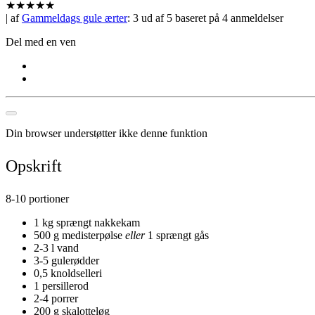
★
★
★
★
★
| af
Gammeldags gule ærter
:
3
ud af
5
baseret på
4
anmeldelser
Del med en ven
Din browser understøtter ikke denne funktion
Opskrift
8-10 portioner
1 kg sprængt nakkekam
500 g medisterpølse
eller
1 sprængt gås
2-3 l vand
3-5 gulerødder
0,5 knoldselleri
1 persillerod
2-4 porrer
200 g skalotteløg