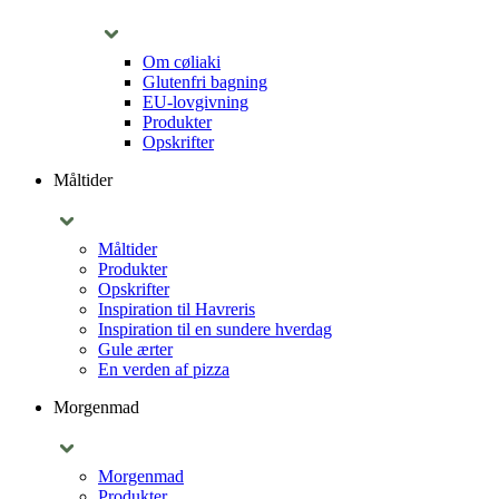
Om cøliaki
Glutenfri bagning
EU-lovgivning
Produkter
Opskrifter
Måltider
Måltider
Produkter
Opskrifter
Inspiration til Havreris
Inspiration til en sundere hverdag
Gule ærter
En verden af pizza
Morgenmad
Morgenmad
Produkter