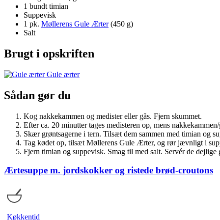
1 bundt timian
Suppevisk
1 pk.
Møllerens Gule Ærter
(450 g)
Salt
Brugt i opskriften
Gule ærter
Sådan gør du
Kog nakkekammen og medister eller gås. Fjern skummet.
Efter ca. 20 minutter tages medisteren op, mens nakkekammen/g
Skær grøntsagerne i tern. Tilsæt dem sammen med timian og sup
Tag kødet op, tilsæt Møllerens Gule Ærter, og rør jævnligt i s
Fjern timian og suppevisk. Smag til med salt. Servér de dejlige
Ærtesuppe m. jordskokker og ristede brød-croutons
Køkkentid