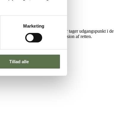
Marketing
lde dage. Denne udgave af gule ærter tager udgangspunkt i de
 kendetegner en ægte gammeldags version af retten.
det klassiske danske køkken.
Tillad alle