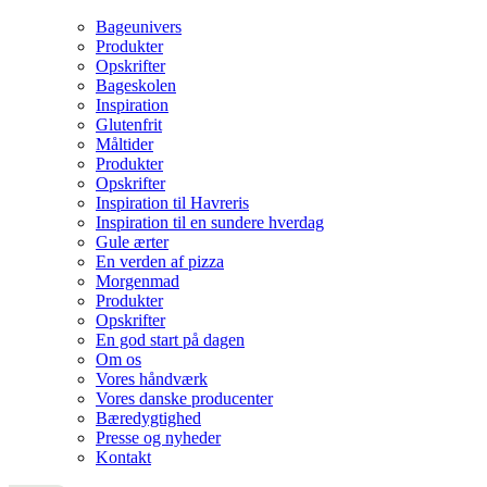
Bageunivers
Produkter
Opskrifter
Bageskolen
Inspiration
Glutenfrit
Måltider
Produkter
Opskrifter
Inspiration til Havreris
Inspiration til en sundere hverdag
Gule ærter
En verden af pizza
Morgenmad
Produkter
Opskrifter
En god start på dagen
Om os
Vores håndværk
Vores danske producenter
Bæredygtighed
Presse og nyheder
Kontakt