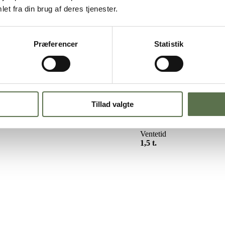
et fra din brug af deres tjenester.
Præferencer
Statistik
 langsomt simrede vinterret, som generationer før os serverede på de ko
ød, krydderier og ærter får lov til at udvikle den autentiske smag, der
n moderne genveje – perfekt til dig, der søger smagen af tradition og 
Tillad valgte
Ventetid
1,5 t.