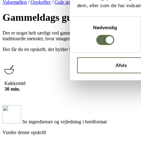
Valsemøllen
/
Opskrifter
/
Gule ærter
/
Gammeldags gule ærter
dem, eller som de har indsaml
Gammeldags gule ærter
Samtykkevalg
Nødvendig
Der er noget helt særligt ved gammeldags gule ærter – den klassiske,
traditionelle metoder, hvor smagen bygges op over tid, og hvor både k
Her får du en opskrift, der hylder håndværket og husmandskosten, ude
Afvis
Køkkentid
30 min.
Se ingredienser og vejledning i bredformat
Vurder denne opskrift