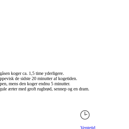
åsen koger ca. 1,5 time yderligere.
pevisk de sidste 20 minutter af kogetiden.
uppen, mens den koger endnu 5 minutter.
 gule ærter med groft rugbrød, sennep og en dram.
Ventetid