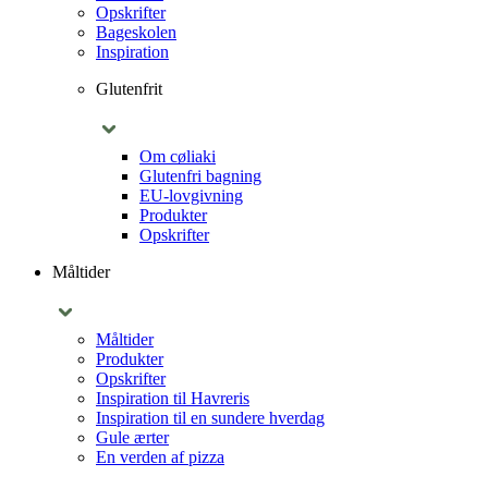
Opskrifter
Bageskolen
Inspiration
Glutenfrit
Om cøliaki
Glutenfri bagning
EU-lovgivning
Produkter
Opskrifter
Måltider
Måltider
Produkter
Opskrifter
Inspiration til Havreris
Inspiration til en sundere hverdag
Gule ærter
En verden af pizza