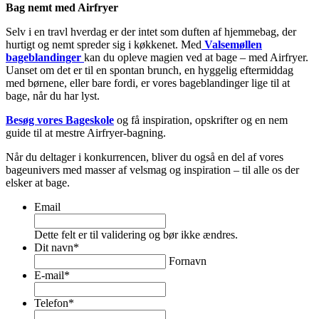
Bag nemt med Airfryer
Selv i en travl hverdag er der intet som duften af hjemmebag, der
hurtigt og nemt spreder sig i køkkenet. Med
Valsemøllen
bageblandinger
kan du opleve magien ved at bage – med Airfryer.
Uanset om det er til en spontan brunch, en hyggelig eftermiddag
med børnene, eller bare fordi, er vores bageblandinger lige til at
bage, når du har lyst.
Besøg vores Bageskole
og få inspiration, opskrifter og en nem
guide til at mestre Airfryer-bagning.
Når du deltager i konkurrencen, bliver du også en del af vores
bageunivers med masser af velsmag og inspiration – til alle os der
elsker at bage.
Email
Dette felt er til validering og bør ikke ændres.
Dit navn
*
Fornavn
E-mail
*
Telefon
*