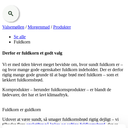
Valsemøllen
/
Morgenmad
/
Produkter
Se alle
Fuldkorn
Derfor er fuldkorn et godt valg
Vi er med tiden blevet meget bevidste om, hvor sundt fuldkorn er –
og hvor mange gode egenskaber fuldkorn indeholder. Der er derfor
rigtig mange gode grunde til at bage brød med fuldkorn – som et
lækkert fuldkornsbrød.
Kornprodukter – herunder fuldkornsprodukter – er blandt de
fødevarer, der har et lavt klimaaftryk.
Fuldkorn er guldkorn
Udover at være sundt, så smager fuldkornsbrød rigtig dejligt – vi
tilbyder flere
opskrifter på lækre og saftige fuldkornsbrød
, der er