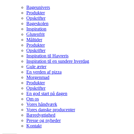
Bageunivers
Produkter
Opskrifter
Bageskolen
Inspiration
Glutenfrit
Måltider
Produkter
Opskrifter
Inspiration til Havreris
Inspiration til en sundere hverdag
Gule ærter
En verden af pizza
Morgenmad
Produkter
Opskrifter
En god start på dagen
Om os
Vores håndværk
Vores danske producenter
Bæredygtighed
Presse og nyheder
Kontakt