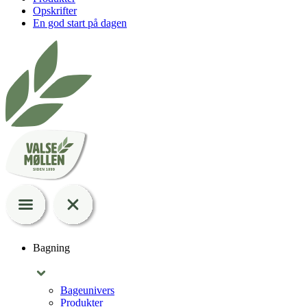
Opskrifter
En god start på dagen
Bagning
Bageunivers
Produkter