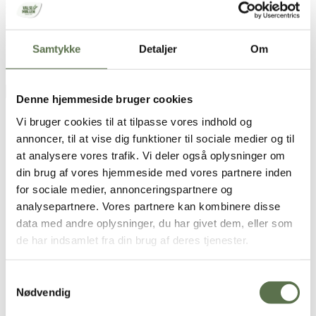
sprængfyldt med vitaminer og mineraler og giver god mæthed.
Vores fuldkornsprodukter tæller både diverse meltyper og
brødblandinger. Skal det være ekstra nemt at bage et brød med
fuldkorn, kan vores brød- og bageblandinger være et godt valg.
Samtykke
Detaljer
Om
Læs mere
Find
Denne hjemmeside bruger cookies
Vi bruger cookies til at tilpasse vores indhold og
annoncer, til at vise dig funktioner til sociale medier og til
at analysere vores trafik. Vi deler også oplysninger om
din brug af vores hjemmeside med vores partnere inden
for sociale medier, annonceringspartnere og
analysepartnere. Vores partnere kan kombinere disse
data med andre oplysninger, du har givet dem, eller som
de har indsamlet fra din brug af deres tjenester.
Samtykkevalg
Nødvendig