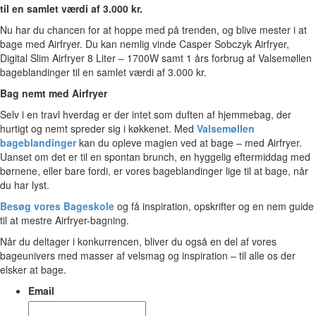
til en samlet værdi af 3.000 kr.
Nu har du chancen for at hoppe med på trenden, og blive mester i at
bage med Airfryer. Du kan nemlig vinde Casper Sobczyk Airfryer,
Digital Slim Airfryer 8 Liter – 1700W samt 1 års forbrug af Valsemøllen
bageblandinger til en samlet værdi af 3.000 kr.
Bag nemt med Airfryer
Selv i en travl hverdag er der intet som duften af hjemmebag, der
hurtigt og nemt spreder sig i køkkenet. Med
Valsemøllen
bageblandinger
kan du opleve magien ved at bage – med Airfryer.
Uanset om det er til en spontan brunch, en hyggelig eftermiddag med
børnene, eller bare fordi, er vores bageblandinger lige til at bage, når
du har lyst.
Besøg vores Bageskole
og få inspiration, opskrifter og en nem guide
til at mestre Airfryer-bagning.
Når du deltager i konkurrencen, bliver du også en del af vores
bageunivers med masser af velsmag og inspiration – til alle os der
elsker at bage.
Email