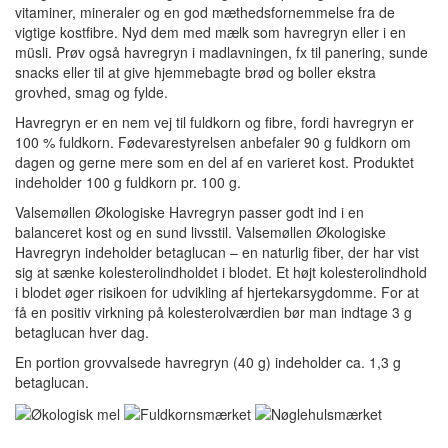
vitaminer, mineraler og en god mæthedsfornemmelse fra de
vigtige kostfibre. Nyd dem med mælk som havregryn eller i en
müsli. Prøv også havregryn i madlavningen, fx til panering, sunde
snacks eller til at give hjemmebagte brød og boller ekstra
grovhed, smag og fylde.
Havregryn er en nem vej til fuldkorn og fibre, fordi havregryn er
100 % fuldkorn. Fødevarestyrelsen anbefaler 90 g fuldkorn om
dagen og gerne mere som en del af en varieret kost. Produktet
indeholder 100 g fuldkorn pr. 100 g.
Valsemøllen Økologiske Havregryn passer godt ind i en
balanceret kost og en sund livsstil. Valsemøllen Økologiske
Havregryn indeholder betaglucan – en naturlig fiber, der har vist
sig at sænke kolesterolindholdet i blodet. Et højt kolesterolindhold
i blodet øger risikoen for udvikling af hjertekarsygdomme. For at
få en positiv virkning på kolesterolværdien bør man indtage 3 g
betaglucan hver dag.
En portion grovvalsede havregryn (40 g) indeholder ca. 1,3 g
betaglucan.