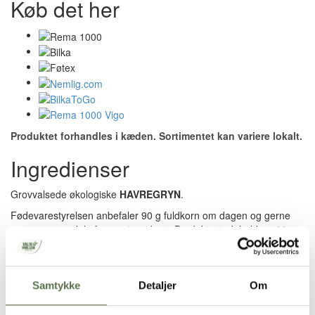
Køb det her
Produktet forhandles i kæden. Sortimentet kan variere lokalt.
Ingredienser
Grovvalsede økologiske
HAVREGRYN
.
Fødevarestyrelsen anbefaler 90 g fuldkorn om dagen og gerne
mere som en del af en varieret kost. Produktet indeholder 100 g
fuldkorn pr. 100 g.
Opbevaring
Samtykke
Detaljer
Om
Tørt, ikke for varmt og ikke sammen med stærke lugtende varer