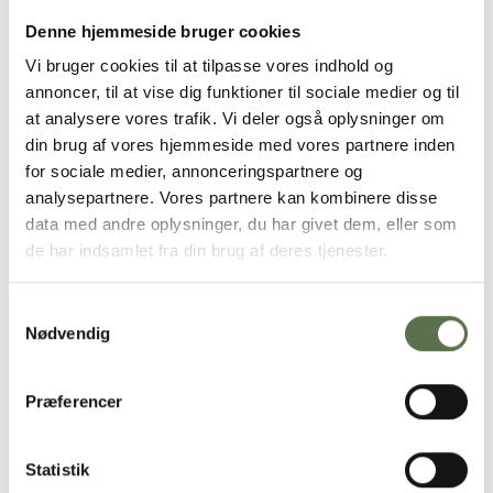
Næringsindhold pr. 100g
Denne hjemmeside bruger cookies
Vi bruger cookies til at tilpasse vores indhold og
Energi
1533 kJ/366 kcal
Fedt
6,5 g
annoncer, til at vise dig funktioner til sociale medier og til
- heraf mættede fedtsyrer
1,1 g
at analysere vores trafik. Vi deler også oplysninger om
Kulhydrat
58 g
din brug af vores hjemmeside med vores partnere inden
- heraf sukkerarter
1 g
for sociale medier, annonceringspartnere og
Kostfibre
10 g
analysepartnere. Vores partnere kan kombinere disse
Protein
13 g
Salt*
0,02 g
data med andre oplysninger, du har givet dem, eller som
* Indeholder naturligt forekommende salt fra konsorten
de har indsamlet fra din brug af deres tjenester.
God smag i hverdagen
Samtykkevalg
Nødvendig
Hos Valsemøllen vil vi gerne gøre det nemt for dig, der vil have
mere økologi i hverdagen. Økologi er nemlig et godt sted at
starte, når du vil gøre en forskel for naturen, dig selv og din
Præferencer
familie. Vi bruger kun de bedste råvarer – fra de bedste
økologiske marker. Derfor kan du altid være sikker på, at du
spiser danske, økologiske havregryn af højeste kvalitet som er
dyrket, høstet og valset i Danmark.
Statistik