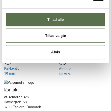
25 min.
12 t.
Surdejsboller med egen surdej
Tillad alle
Køkkentid
Ventetid
Tillad valgte
30 min.
2 dage
Økologiske müsliboller – Bageblanding
Afvis
Køkkentid
Ventetid
10 min.
60 min.
Kontakt
Valsemøllen A/S
Havnegade 58
6700 Esbjerg, Danmark.