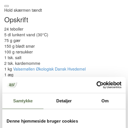
Hold skærmen tændt
Opskrift
24 teboller
5 dl lunkent vand (30°C)
75 g gær
150 g blødt smør
100 g rørsukker
1 tsk. salt
2 tsk. kardemomme
1 kg
Valsemøllen Økologisk Dansk Hvedemel
1 æg
Brugt i opskriften
Samtykke
Detaljer
Om
Økologisk Dansk Hvedemel
Sådan gør du
Denne hjemmeside bruger cookies
Opløs gæren i det lunkne vand, og tilsæt herefter de øvrige