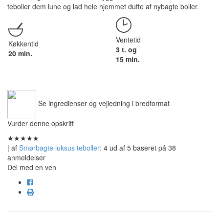
teboller dem lune og lad hele hjemmet dufte af nybagte boller.
Ventetid
Køkkentid
3 t. og
20 min.
15 min.
Se ingredienser og vejledning i bredformat
Vurder denne opskrift
★
★
★
★
★
| af
Smørbagte luksus teboller
:
4
ud af
5
baseret på
38
anmeldelser
Del med en ven