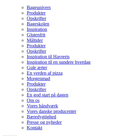
Bageunivers
Produkter
Opskrifter
Bageskolen
Inspiration
Glutenfrit
Måltider
Produkter
Opskrifter
Inspiration til Havreris
Inspiration til en sundere hverdag
Gule ærter
En verden af pizza
Morgenmad
Produkter
Opskrifter
En god start på dagen
Om os
Vores håndværk
Vores danske producenter
Bæredygtighed
Presse og nyheder
Kontakt