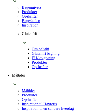
Bageunivers
Produkter
Opskrifter
Bageskolen
Inspiration
Glutenfrit
Om cøliaki
Glutenfri bagning
EU-lovgivning
Produkter
Opskrifter
Måltider
Måltider
Produkter
Opskrifter
Inspiration til Havreris
Inspiration til en sundere hverdag