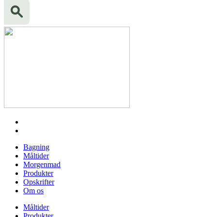
Bagning
Måltider
Morgenmad
Produkter
Opskrifter
Om os
Måltider
Produkter