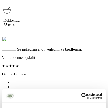
Køkkentid
25 min.
Se ingredienser og vejledning i bredformat
Vurder denne opskrift
★
★
★
★
★
Del med en ven
Din browser understøtter ikke denne funktion