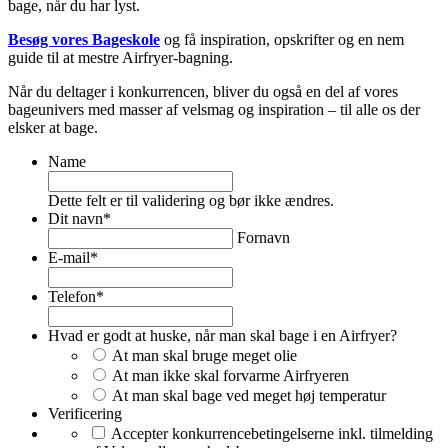
bage, når du har lyst.
Besøg vores Bageskole
og få inspiration, opskrifter og en nem
guide til at mestre Airfryer-bagning.
Når du deltager i konkurrencen, bliver du også en del af vores
bageunivers med masser af velsmag og inspiration – til alle os der
elsker at bage.
Name
Dette felt er til validering og bør ikke ændres.
Dit navn
*
Fornavn
E-mail
*
Telefon
*
Hvad er godt at huske, når man skal bage i en Airfryer?
At man skal bruge meget olie
At man ikke skal forvarme Airfryeren
At man skal bage ved meget høj temperatur
Verificering
Accepter konkurrencebetingelserne inkl. tilmelding