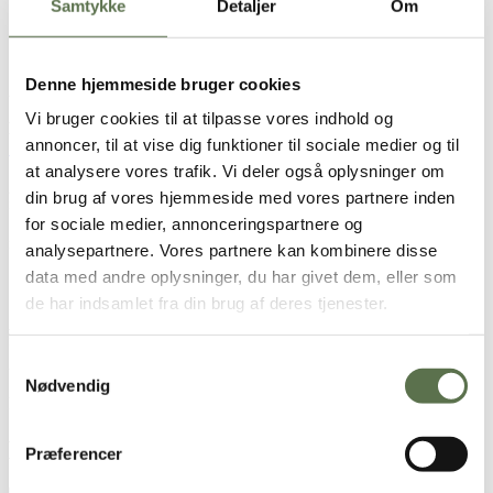
Samtykke
Detaljer
Om
Opskrift
Denne hjemmeside bruger cookies
2 personer
Vi bruger cookies til at tilpasse vores indhold og
Pandekager
annoncer, til at vise dig funktioner til sociale medier og til
125 g Valsemøllen Dansk Hvedemel
1 spsk. ahornsirup
at analysere vores trafik. Vi deler også oplysninger om
2,5 dl rødbedesaft
din brug af vores hjemmeside med vores partnere inden
¼ dl ingefærshot/saft
for sociale medier, annonceringspartnere og
1 tsk. stødt. kommen
½ stk. salt
analysepartnere. Vores partnere kan kombinere disse
1 tsk. bagepulver
data med andre oplysninger, du har givet dem, eller som
Smør til stegning
de har indsamlet fra din brug af deres tjenester.
Andet
½ gul peber
Samtykkevalg
2 håndfulde vårsalat
1 blomme
Nødvendig
Hummus
Brugt i opskriften
Præferencer