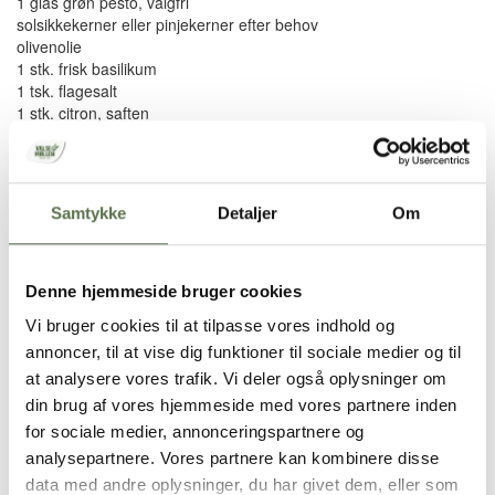
1 glas grøn pesto, valgfri
solsikkekerner eller pinjekerner efter behov
olivenolie
1 stk. frisk basilikum
1 tsk. flagesalt
1 stk. citron, saften
Brugt i opskriften
Samtykke
Detaljer
Om
Økologisk Dansk Hvedemel
Maria Charlotte har en stor kærlighed for mad.
Denne hjemmeside bruger cookies
Ud over Marias kærlighed for mad, så går Maria ind for
bæredygtighed og at undgå madspild.
Vi bruger cookies til at tilpasse vores indhold og
Sådan gør du
annoncer, til at vise dig funktioner til sociale medier og til
at analysere vores trafik. Vi deler også oplysninger om
Mælken lunes i en lille gryde, til den er lillefingervarm.
din brug af vores hjemmeside med vores partnere inden
I en skål smuldres gæren og røres den ud i mælken
for sociale medier, annonceringspartnere og
sammen med sukker, salt og olie.
analysepartnere. Vores partnere kan kombinere disse
Tilsæt mel, lidt efter lidt og ælt godt sammen til dejen er
data med andre oplysninger, du har givet dem, eller som