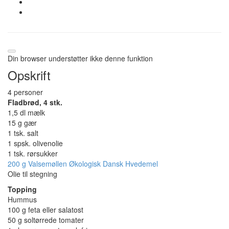
Din browser understøtter ikke denne funktion
Opskrift
4 personer
Fladbrød, 4 stk.
1,5 dl mælk
15 g gær
1 tsk. salt
1 spsk. olivenolie
1 tsk. rørsukker
200 g Valsemøllen Økologisk Dansk Hvedemel
Olie til stegning
Topping
Hummus
100 g feta eller salatost
50 g soltørrede tomater