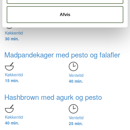
Græskarvafler med topping
Afvis
Køkkentid
30 min.
Madpandekager med pesto og falafler
Køkkentid
Ventetid
15 min.
40 min.
Hashbrown med agurk og pesto
Køkkentid
Ventetid
40 min.
25 min.