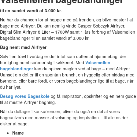
til en samlet værdi af 3.000 kr.
Nu har du chancen for at hoppe med på trenden, og blive mester i at
bage med Airfryer. Du kan nemlig vinde Casper Sobczyk Airfryer,
Digital Slim Airfryer 8 Liter – 1700W samt 1 års forbrug af Valsemøllen
bageblandinger til en samlet værdi af 3.000 kr.
Bag nemt med Airfryer
Selv i en travl hverdag er der intet som duften af hjemmebag, der
hurtigt og nemt spreder sig i køkkenet. Med
Valsemøllen
bageblandinger
kan du opleve magien ved at bage – med Airfryer.
Uanset om det er til en spontan brunch, en hyggelig eftermiddag med
børnene, eller bare fordi, er vores bageblandinger lige til at bage, når
du har lyst.
Besøg vores Bageskole
og få inspiration, opskrifter og en nem guide
til at mestre Airfryer-bagning.
Når du deltager i konkurrencen, bliver du også en del af vores
bageunivers med masser af velsmag og inspiration – til alle os der
elsker at bage.
Name